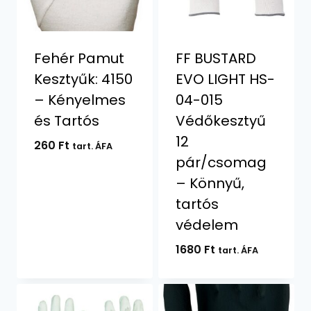
Fehér Pamut
FF BUSTARD
Kesztyűk: 4150
EVO LIGHT HS-
– Kényelmes
04-015
és Tartós
Védőkesztyű
12
260
Ft
tart. ÁFA
pár/csomag
– Könnyű,
tartós
védelem
1680
Ft
tart. ÁFA