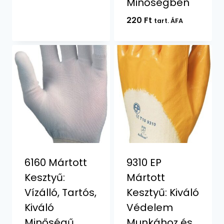
Minőségben
220 Ft.
200 Ft.
220
Ft
tart. ÁFA
6160 Mártott
9310 EP
Kesztyű:
Mártott
Vízálló, Tartós,
Kesztyű: Kiváló
Kiváló
Védelem
Minőségű
Munkához és