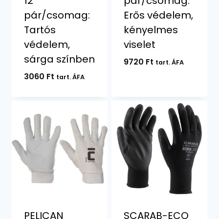
12
pár/csomag:
pár/csomag:
Erős védelem,
Tartós
kényelmes
védelem,
viselet
sárga színben
9720
Ft
tart. ÁFA
3060
Ft
tart. ÁFA
PELICAN
SCARAB-ECO