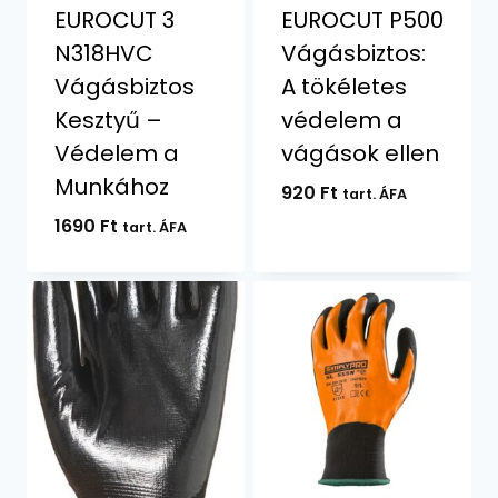
EUROCUT 3
EUROCUT P500
N318HVC
Vágásbiztos:
Vágásbiztos
A tökéletes
Kesztyű –
védelem a
Védelem a
vágások ellen
Munkához
920
Ft
tart. ÁFA
1690
Ft
tart. ÁFA