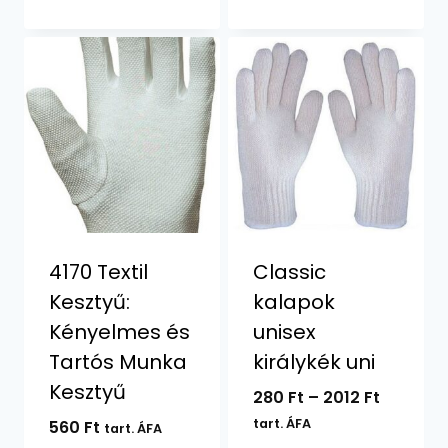
-
190 Ft
4170 Textil
Classic
Kesztyű:
kalapok
Kényelmes és
unisex
Tartós Munka
királykék uni
Kesztyű
Ártarto
280
Ft
–
2012
Ft
280 Ft
tart. ÁFA
560
Ft
tart. ÁFA
-