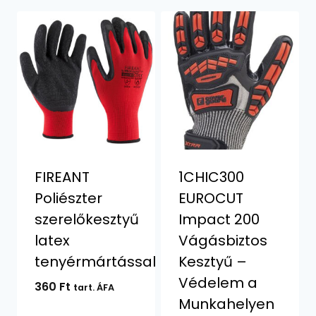
FIREANT
1CHIC300
Poliészter
EUROCUT
szerelőkesztyű
Impact 200
latex
Vágásbiztos
tenyérmártással
Kesztyű –
Védelem a
360
Ft
tart. ÁFA
Munkahelyen