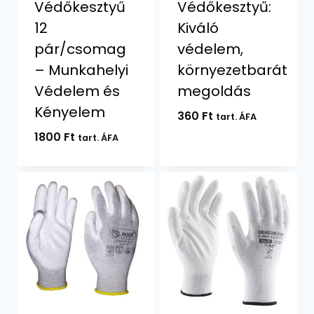
Védőkesztyű
Védőkesztyű:
12
Kiváló
pár/csomag
védelem,
– Munkahelyi
környezetbarát
Védelem és
megoldás
Kényelem
360
Ft
tart. ÁFA
1800
Ft
tart. ÁFA