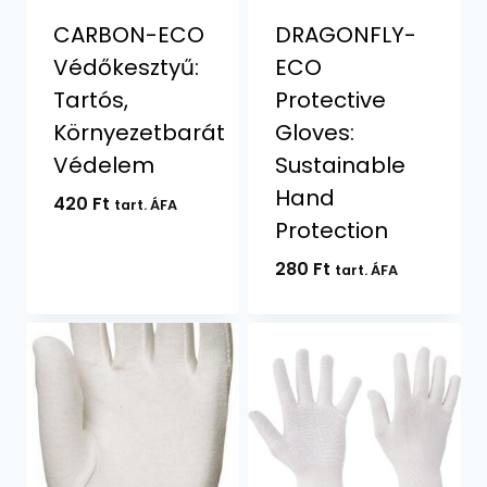
CARBON-ECO
DRAGONFLY-
Védőkesztyű:
ECO
Tartós,
Protective
Környezetbarát
Gloves:
Védelem
Sustainable
Hand
420
Ft
tart. ÁFA
Protection
280
Ft
tart. ÁFA