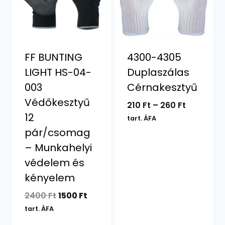
FF BUNTING
4300-4305
LIGHT HS-04-
Duplaszálas
003
Cérnakesztyű
Védőkesztyű
Ártartom
210
Ft
–
260
Ft
12
210 Ft
tart. ÁFA
-
pár/csomag
260 Ft
– Munkahelyi
védelem és
kényelem
Original
Current
2400
Ft
1500
Ft
price
price
tart. ÁFA
was:
is: