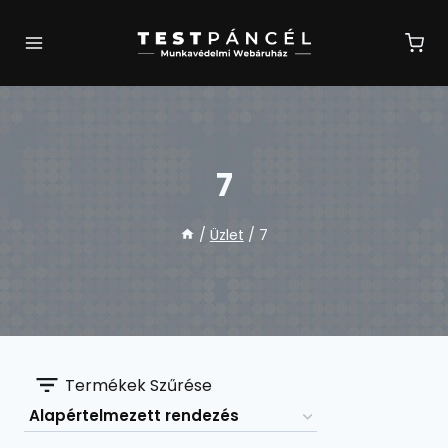
Skip
to
content
7
/
Üzlet
/
7
Termékek Szűrése