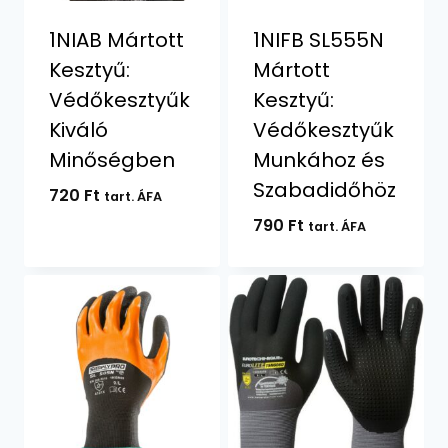
1NIAB Mártott
1NIFB SL555N
Kesztyű:
Mártott
Védőkesztyűk
Kesztyű:
Kiváló
Védőkesztyűk
Minőségben
Munkához és
Szabadidőhöz
720
Ft
tart. ÁFA
790
Ft
tart. ÁFA