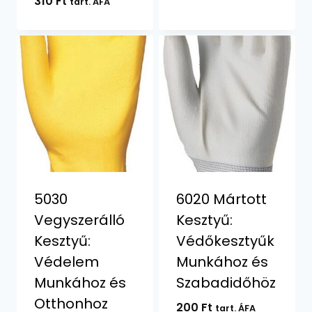
310
Ft
tart. ÁFA
5030
6020 Mártott
Vegyszerálló
Kesztyű:
Kesztyű:
Védőkesztyűk
Védelem
Munkához és
Munkához és
Szabadidőhöz
Otthonhoz
200
Ft
tart. ÁFA