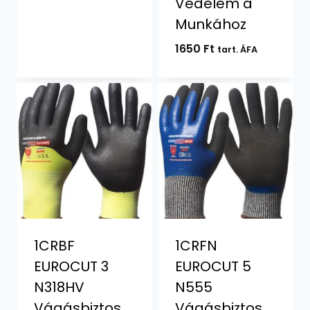
Védelem a
Munkához
1650
Ft
tart. ÁFA
1CRBF
1CRFN
EUROCUT 3
EUROCUT 5
N318HV
N555
Vágásbiztos
Vágásbiztos