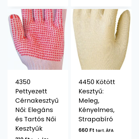
2012 Ft
4350
4450 Kötött
Pettyezett
Kesztyű:
Cérnakesztyű
Meleg,
Női: Elegáns
Kényelmes,
és Tartós Női
Strapabíró
Kesztyűk
660
Ft
tart. ÁFA