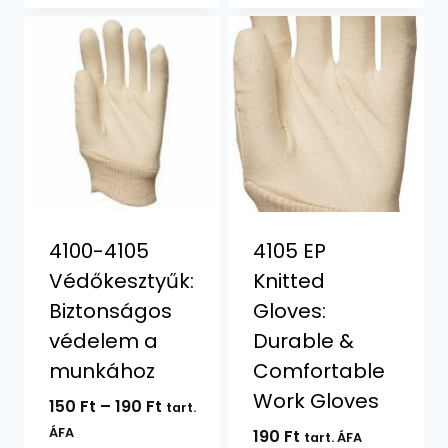
2400 Ft.
1500 Ft.
4100-4105
4105 EP
Védőkesztyűk:
Knitted
Biztonságos
Gloves:
védelem a
Durable &
munkához
Comfortable
Work Gloves
Ártartomány:
150
Ft
–
190
Ft
tart.
150 Ft
ÁFA
190
Ft
tart. ÁFA