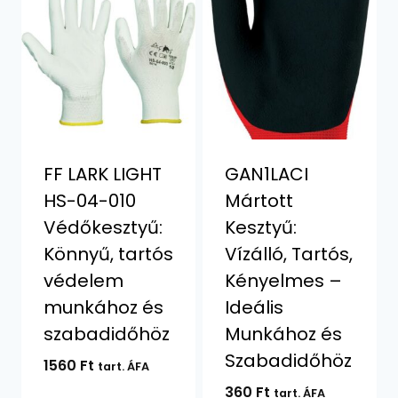
FF LARK LIGHT
GAN1LACI
HS-04-010
Mártott
Védőkesztyű:
Kesztyű:
Könnyű, tartós
Vízálló, Tartós,
védelem
Kényelmes –
munkához és
Ideális
szabadidőhöz
Munkához és
Szabadidőhöz
1560
Ft
tart. ÁFA
360
Ft
tart. ÁFA