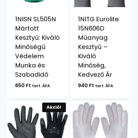
1NISN SL505N
1NITG Eurolite
Mártott
15N606D
Kesztyű: Kiváló
Műanyag
Minőségű
Kesztyű –
Védelem
Kiváló
Munka és
Minőség,
Szabadidő
Kedvező Ár
650
Ft
940
Ft
tart. ÁFA
tart. ÁFA
Akció!