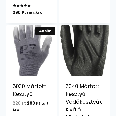
Értékelés:
390
Ft
tart. ÁFA
5.00
/ 5
Akció!
6030 Mártott
6040 Mártott
Kesztyű
Kesztyű:
Védőkesztyűk
Original
Current
220
Ft
200
Ft
tart.
Kiváló
price
price
ÁFA
was:
is: