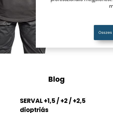
m
Összes
Blog
SERVAL +1,5 / +2 / +2,5
dioptriás