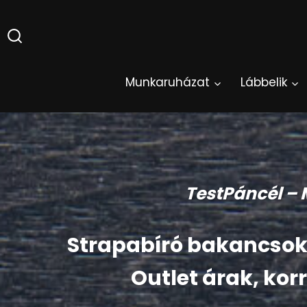
Skip
to
content
Munkaruházat
Lábbelik
TestPáncél –
Strapabíró bakancsok
Outlet árak, kor