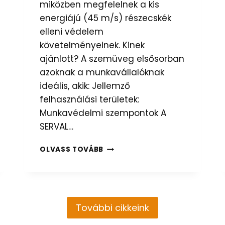
miközben megfelelnek a kis
energiájú (45 m/s) részecskék
elleni védelem
követelményeinek. Kinek
ajánlott? A szemüveg elsősorban
azoknak a munkavállalóknak
ideális, akik: Jellemző
felhasználási területek:
Munkavédelmi szempontok A
SERVAL…
S
OLVASS TOVÁBB
E
R
V
A
L
További cikkeink
+
1