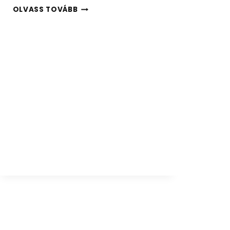
H
OLVASS TOVÁBB
Á
N
Y
F
É
L
E
K
É
P
P
E
N
T
U
D
O
D
V
É