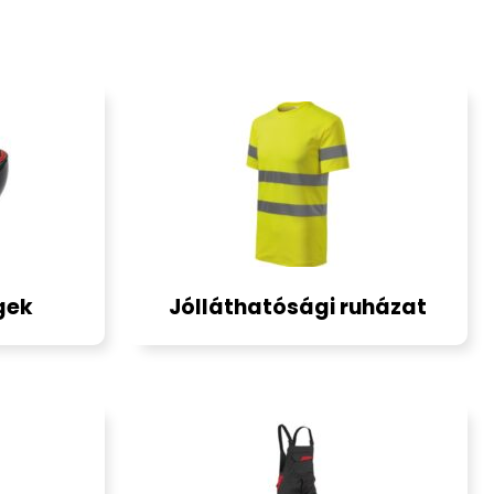
gek
Jólláthatósági ruházat