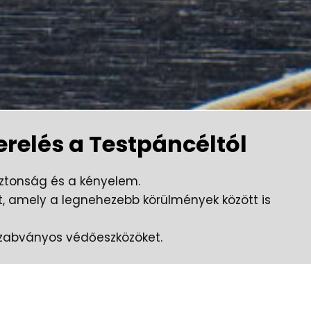
elés a Testpáncéltól
ztonság és a kényelem.
t, amely a legnehezebb körülmények között is
 szabványos védőeszközöket.