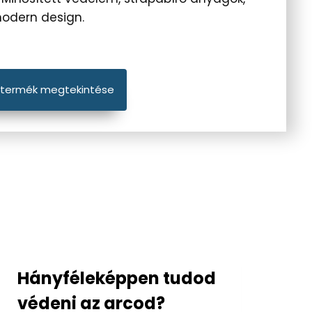
odern design.
 termék megtekintése
Hányféleképpen tudod
védeni az arcod?