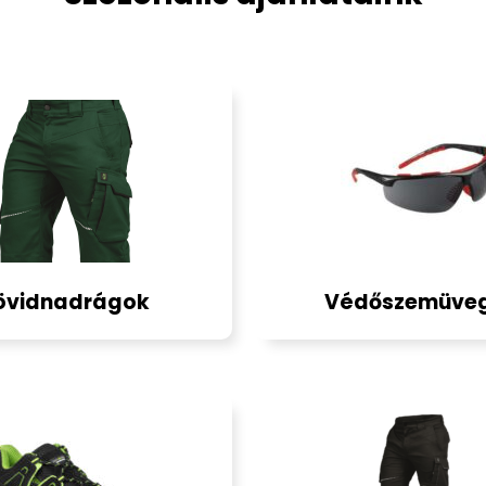
övidnadrágok
Védőszemüve