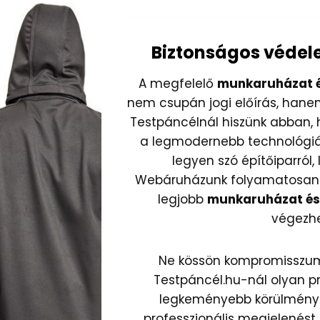
Biztonságos védel
A megfelelő
munkaruházat é
nem csupán jogi előírás, hane
Testpáncélnál hiszünk abban, 
a legmodernebb technológiáv
legyen szó építőiparról
Webáruházunk folyamatosan fr
legjobb
munkaruházat és 
végezhe
Ne kössön kompromisszum
Testpáncél.hu-nál olyan 
legkeményebb körülmények 
professzionális megjelenést.