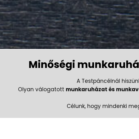
Minőségi munkaruház
A Testpáncélnál hiszü
Olyan válogatott
munkaruházat és munkavéd
Célunk, hogy mindenki megt