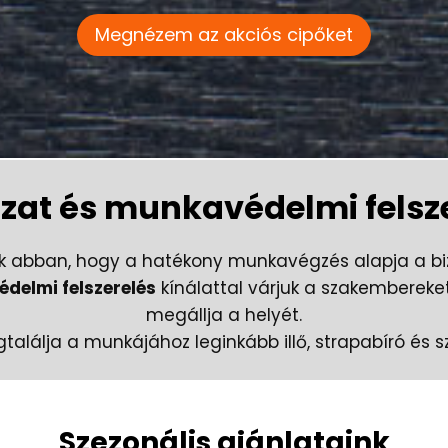
Megnézem az akciós cipőket
at és munkavédelmi felszer
nk abban, hogy a hatékony munkavégzés alapja a bi
elmi felszerelés
kínálattal várjuk a szakembereke
megállja a helyét.
alálja a munkájához leginkább illő, strapabíró és
Szezonális ajánlataink