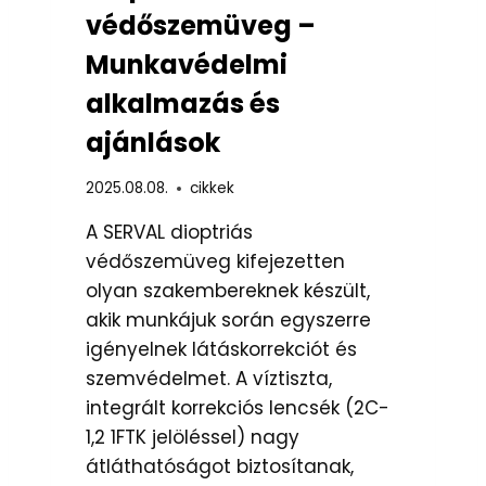
védőszemüveg –
Munkavédelmi
alkalmazás és
ajánlások
2025.08.08.
cikkek
A SERVAL dioptriás
védőszemüveg kifejezetten
olyan szakembereknek készült,
akik munkájuk során egyszerre
igényelnek látáskorrekciót és
szemvédelmet. A víztiszta,
integrált korrekciós lencsék (2C-
1,2 1FTK jelöléssel) nagy
átláthatóságot biztosítanak,