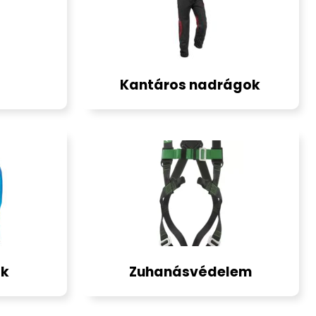
Kantáros nadrágok
űk
Zuhanásvédelem