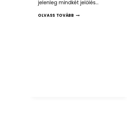
jelenleg mindkét jelölés…
S
OLVASS TOVÁBB
R
A
,
S
R
C
V
A
G
Y
S
R
?
–
A
C
S
Ú