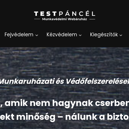
Fejvédelem
Kézvédelem
Kiegészítők
 Munkaruházati és Védőfelszerelés
, amik nem hagynak cserbe
rekt minőség – nálunk a biz