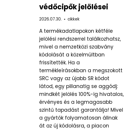
védőcipők jelölései
2026.07.30.
cikkek
A termékadatlapokon kétféle
jelölési rendszerrel találkozhatsz,
mivel a nemzetközi szabvány
kódolását a közelmúltban
frissítették. Ha a
termékleírásokban a megszokott
SRC vagy az újabb SR kódot
látod, egy pillanatig se aggódj:
mindkét jelölés 100%-ig hivatalos,
érvényes és a legmagasabb
szintű tapadást garantálja! Mivel
a gyártók folyamatosan állnak
át az új kódolásra, a piacon