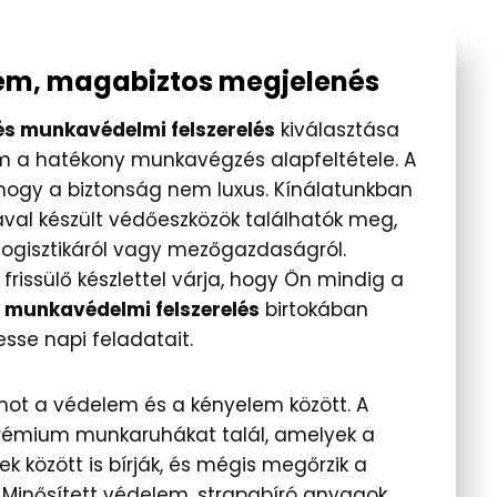
em, magabiztos megjelenés
s munkavédelmi felszerelés
kiválasztása
m a hatékony munkavégzés alapfeltétele. A
hogy a biztonság nem luxus. Kínálatunkban
al készült védőeszközök találhatók meg,
, logisztikáról vagy mezőgazdaságról.
issülő készlettel várja, hogy Ön mindig a
munkavédelmi felszerelés
birtokában
sse napi feladatait.
ot a védelem és a kényelem között. A
prémium munkaruhákat talál, amelyek a
között is bírják, és mégis megőrzik a
 Minősített védelem, strapabíró anyagok,