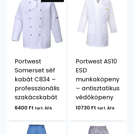
Portwest
Portwest AS10
Somerset séf
ESD
kabát C834 –
munkaköpeny
professzionális
– antisztatikus
szakácskabát
védőköpeny
6400
Ft
10730
Ft
tart. ÁFA
tart. ÁFA