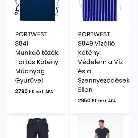
PORTWEST
PORTWEST
S841
S849 Vízálló
Munkaöltözék:
Kötény:
Tartós Kötény
Védelem a Víz
Műanyag
és a
Gyűrűvel
Szennyeződések
Ellen
2790
Ft
tart. ÁFA
2950
Ft
tart. ÁFA