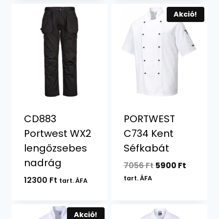
Akció!
CD883
PORTWEST
Portwest WX2
C734 Kent
lengőzsebes
Séfkabát
nadrág
Original
Current
7056
Ft
5900
Ft
price
price
tart. ÁFA
12300
Ft
tart. ÁFA
was:
is:
7056 Ft.
5900 Ft.
Akció!