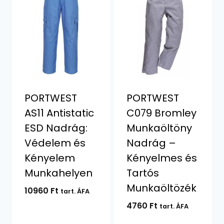
PORTWEST
PORTWEST
AS11 Antistatic
C079 Bromley
ESD Nadrág:
Munkaöltöny
Védelem és
Nadrág –
Kényelem
Kényelmes és
Munkahelyen
Tartós
Munkaöltözék
10960
Ft
tart. ÁFA
4760
Ft
tart. ÁFA