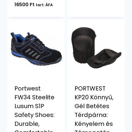
16500
Ft
tart. ÁFA
Portwest
PORTWEST
FW34 Steelite
KP20 Könnyű,
Lusum S1P
Gél Betétes
Safety Shoes:
Térdpárna:
Durable,
Kényelem és