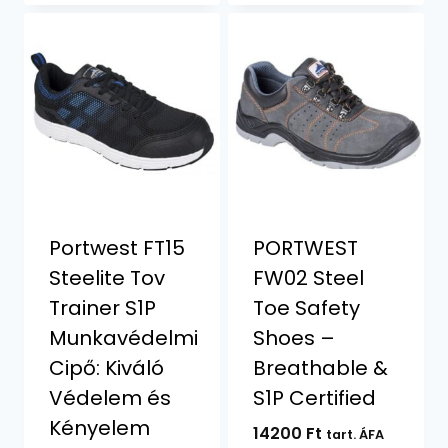
Portwest FT15
PORTWEST
Steelite Tov
FW02 Steel
Trainer S1P
Toe Safety
Munkavédelmi
Shoes –
Cipő: Kiváló
Breathable &
Védelem és
S1P Certified
Kényelem
14200
Ft
tart. ÁFA