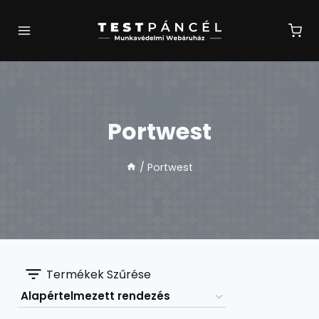
Skip
to
content
Portwest
/
Portwest
Termékek Szűrése