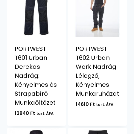
PORTWEST
PORTWEST
T601 Urban
T602 Urban
Derekas
Work Nadrág:
Nadrág:
Lélegző,
Kényelmes és
Kényelmes
Strapabíró
Munkaruházat
Munkaöltözet
14610
Ft
tart. ÁFA
12840
Ft
tart. ÁFA