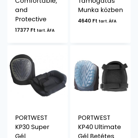
Comfortable,
Támogatás
and
Munka közben
Protective
4640
Ft
tart. ÁFA
17377
Ft
tart. ÁFA
PORTWEST
PORTWEST
KP30 Super
KP40 Ultimate
Gél
Gél Betétes