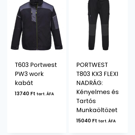
T603 Portwest
PORTWEST
PW3 work
T803 KX3 FLEXI
kabát
NADRÁG:
Kényelmes és
13740
Ft
tart. ÁFA
Tartós
Munkaöltözet
15040
Ft
tart. ÁFA