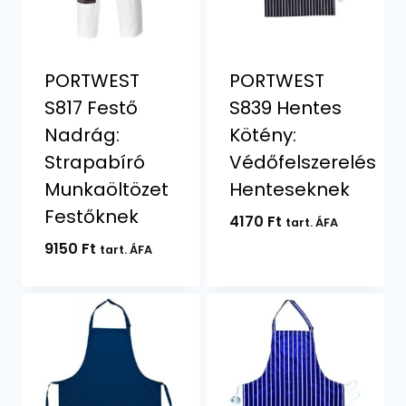
PORTWEST
PORTWEST
S817 Festő
S839 Hentes
Nadrág:
Kötény:
Strapabíró
Védőfelszerelés
Munkaöltözet
Henteseknek
Festőknek
4170
Ft
tart. ÁFA
9150
Ft
tart. ÁFA