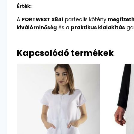
Érték:
A
PORTWEST S841
partedlis kötény
megfizet
kiváló minőség
és a
praktikus kialakítás
gar
Kapcsolódó termékek