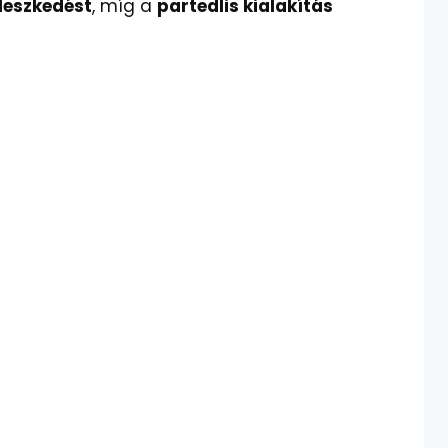
leszkedést
, míg a
partedlis kialakítás