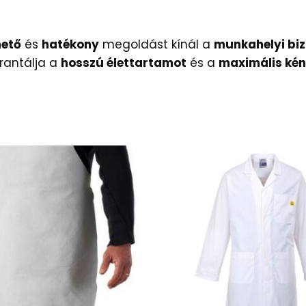
hető
és
hatékony
megoldást kínál a
munkahelyi bi
antálja a
hosszú élettartamot
és a
maximális ké