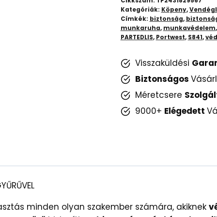
Cikkszám:
TP2431829567
Kötény
Kategóriák:
Köpeny
,
Vendégl
Címkék:
biztonság
,
biztonsá
Műanyag
munkaruha
,
munkavédelem
Gyűrűvel
PARTEDLIS
,
Portwest
,
S841
,
véd
mennyiség
Visszaküldési
Gara
Biztonságos
Vásár
Méretcsere
Szolgál
9000+
Elégedett
Vá
GYŰRŰVEL
álasztás minden olyan szakember számára, akiknek
v