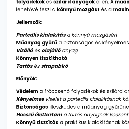
folyadékok
és
szilárd anyagok
ellen. A
műan
lehetővé teszi a
könnyű mozgást
és a
maxim
Jellemzők:
Partedlis kialakítás
a könnyű mozgásért
Műanyag gyűrű
a biztonságos és kényelmes 
Vízálló
és
olajálló
anyag
Könnyen tisztítható
Tartós
és
strapabíró
Előnyök:
Védelem
a fröccsenő folyadékok és szilárd a
Kényelmes
viselet a partedlis kialakításnak 
Biztonságos
illeszkedés a műanyag gyűrűne
Hosszú élettartam
a tartós anyagnak köszön
Könnyű tisztítás
a praktikus kialakításnak k