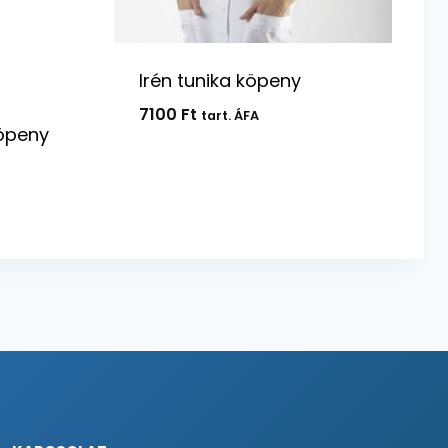
Irén tunika köpeny
7100
Ft
tart. ÁFA
köpeny