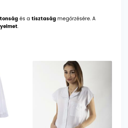
ztonság
és a
tisztaság
megőrzésére. A
nyelmet
.