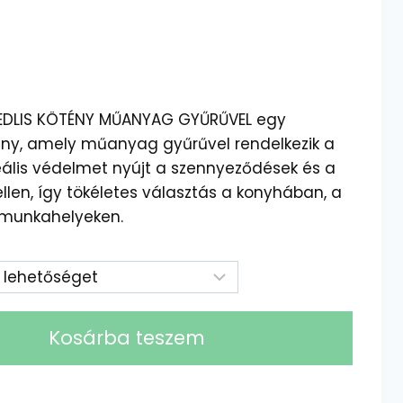
EDLIS KÖTÉNY MŰANYAG GYŰRŰVEL egy
tény, amely műanyag gyűrűvel rendelkezik a
eális védelmet nyújt a szennyeződések és a
llen, így tökéletes választás a konyhában, a
munkahelyeken.
Kosárba teszem