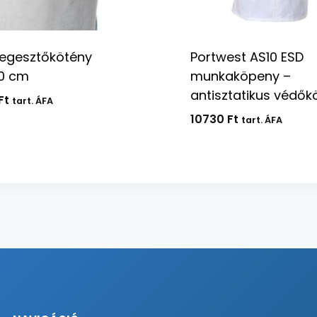
Hegesztőkötény
Portwest AS10 ESD
0 cm
munkaköpeny –
antisztatikus védő
Ft
tart. ÁFA
10730
Ft
tart. ÁFA