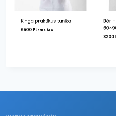
Kinga praktikus tunika
Bőr 
60×9
6500
Ft
tart. ÁFA
3200