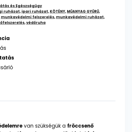
átás és Egészségügy
gi ruházat
,
ipari ruházat
,
KÖTÉNY
,
MŰANYAG GYŰRŰ
,
,
munkavédelmi felszerelés
,
munkavédelmi ruházat
,
őfelszerelés
,
védőruha
ncia
lás
tatás
sárló
édelemre
van szükségük a
fröccsenő