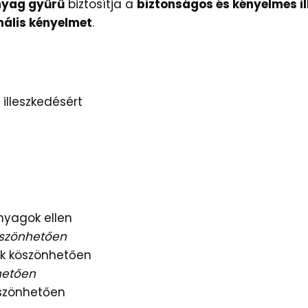
yag gyűrű
biztosítja a
biztonságos és kényelmes il
ális kényelmet
.
illeszkedésért
nyagok ellen
köszönhetően
k köszönhetően
hetően
öszönhetően