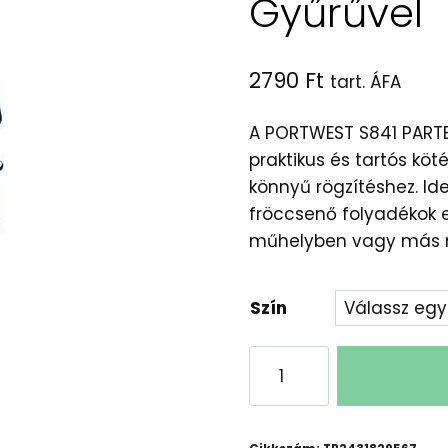
Gyűrűvel
2790
Ft
tart. ÁFA
A PORTWEST S841 PART
praktikus és tartós kö
könnyű rögzítéshez. Id
fröccsenő folyadékok e
műhelyben vagy más 
Szín
PORTWEST
S841
Munkaöltözék:
Tartós