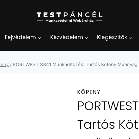
Fejvédelem
Kézvédelem
Kiegészítők
peny
/
PORTWEST S841 Munkaöltözék: Tartós Kötény Műanyag 
KÖPENY
PORTWEST 
Tartós Kö