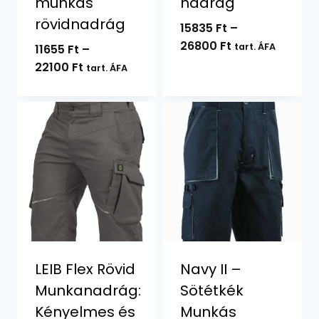
munkás
nadrág
rövidnadrág
15835
Ft
–
Ártartomány:
26800
Ft
tart. ÁFA
11655
Ft
–
15835 Ft
Ártartomány:
22100
Ft
tart. ÁFA
-
11655 Ft
26800 Ft
-
22100 Ft
LEIB Flex Rövid
Navy II –
Munkanadrág:
Sötétkék
Kényelmes és
Munkás