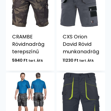
CRAMBE
CXS Orion
Rövidnadrág
David Rövid
terepszínű
munkanadrág
5940
Ft
11230
Ft
tart. ÁFA
tart. ÁFA