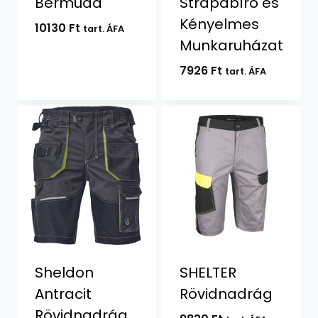
Bermuda
Strapabíró és
Kényelmes
10130
Ft
tart. ÁFA
Munkaruházat
7926
Ft
tart. ÁFA
Sheldon
SHELTER
Antracit
Rövidnadrág
Rövidnadrág