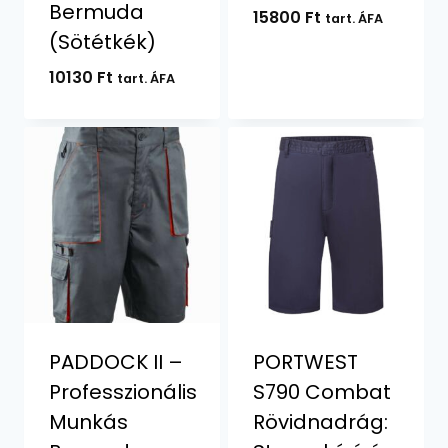
Bermuda
15800
Ft
tart. ÁFA
(Sötétkék)
10130
Ft
tart. ÁFA
PADDOCK II –
PORTWEST
Professzionális
S790 Combat
Munkás
Rövidnadrág: