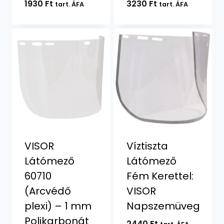
1930
Ft
3230
Ft
tart. ÁFA
tart. ÁFA
VISOR
Víztiszta
Látómező
Látómező
60710
Fém Kerettel:
(Arcvédő
VISOR
plexi) – 1 mm
Napszemüveg
Polikarbonát
2440
Ft