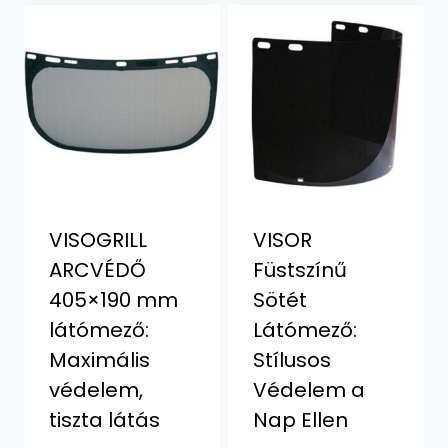
VISOGRILL
VISOR
ARCVÉDŐ
Füstszínű
405×190 mm
Sötét
látómező:
Látómező:
Maximális
Stílusos
védelem,
Védelem a
tiszta látás
Nap Ellen