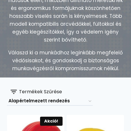
hatások ellen, miközben állítható méretüknek
és ergonomikus formájuknak köszönhetően
hosszabb viselés során is kényelmesek. Több
modell kompatibilis arcvédőkkel, fültokkal és
egyéb kiegészítőkkel, így a védelem igény
szerint bővíthető.
Válaszd ki a munkádhoz leginkább megfelelő
védősisakot, és gondoskodj a biztonságos
munkavégzésről kompromisszumok nélkül.
Termékek Szűrése
Akció!