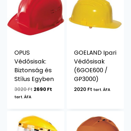
OPUS
GOELAND Ipari
Védősisak:
Védősisak
Biztonság és
(6GOE600 /
Stílus Egyben
GP3000)
Original
Current
3020
Ft
2690
Ft
2020
Ft
tart. ÁFA
price
price
tart. ÁFA
was:
is:
3020 Ft.
2690 Ft.