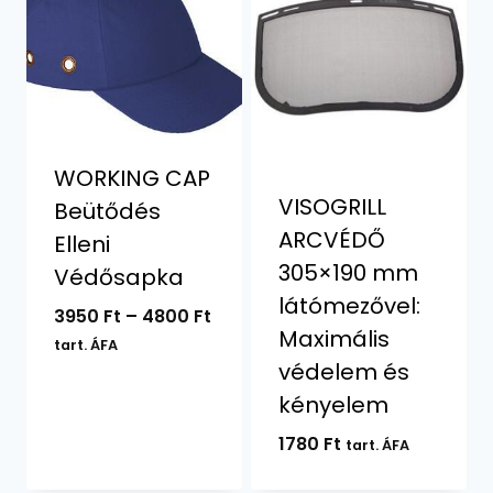
WORKING CAP
VISOGRILL
Beütődés
ARCVÉDŐ
Elleni
305×190 mm
Védősapka
látómezővel:
Ártartomány:
3950
Ft
–
4800
Ft
Maximális
3950 Ft
tart. ÁFA
védelem és
-
4800 Ft
kényelem
1780
Ft
tart. ÁFA