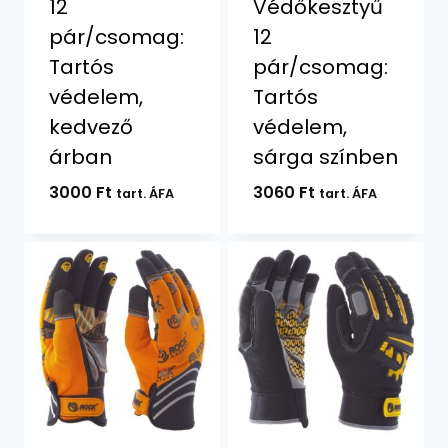
12
Védőkesztyű
pár/csomag:
12
Tartós
pár/csomag:
védelem,
Tartós
kedvező
védelem,
árban
sárga színben
3000
Ft
3060
Ft
tart. ÁFA
tart. ÁFA