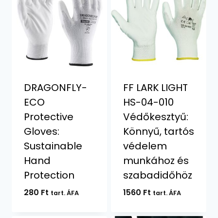
DRAGONFLY-
FF LARK LIGHT
ECO
HS-04-010
Protective
Védőkesztyű:
Gloves:
Könnyű, tartós
Sustainable
védelem
Hand
munkához és
Protection
szabadidőhöz
280
Ft
1560
Ft
tart. ÁFA
tart. ÁFA