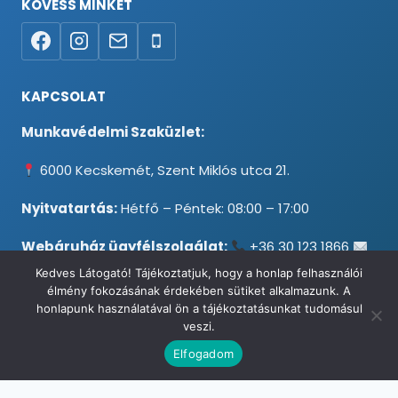
KÖVESS MINKET
KAPCSOLAT
Munkavédelmi Szaküzlet:
6000 Kecskemét, Szent Miklós utca 21.
Nyitvatartás:
Hétfő – Péntek: 08:00 – 17:00
Webáruház ügyfélszolgálat:
+36 30 123 1866
info@testpancel.hu
Kedves Látogató! Tájékoztatjuk, hogy a honlap felhasználói
élmény fokozásának érdekében sütiket alkalmazunk. A
honlapunk használatával ön a tájékoztatásunkat tudomásul
veszi.
© 2026 Munkavédelmi és Ruházati Webáruház - Minden jog
Elfogadom
fenntartva