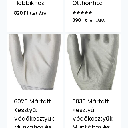
Hobbikhoz
Otthonhoz
820
Ft
tart. ÁFA
Értékelés:
390
Ft
tart. ÁFA
5.00
/ 5
6020 Mártott
6030 Mártott
Kesztyű:
Kesztyű:
Védőkesztyűk
Védőkesztyűk
Munkához és
Munkához és