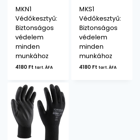
MKN1
MKS1
Védőkesztyű:
Védőkesztyű:
Biztonságos
Biztonságos
védelem
védelem
minden
minden
munkához
munkához
4180
Ft
4180
Ft
tart. ÁFA
tart. ÁFA