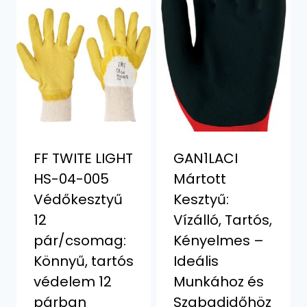
FF TWITE LIGHT
GAN1LACI
HS-04-005
Mártott
Védőkesztyű
Kesztyű:
12
Vízálló, Tartós,
pár/csomag:
Kényelmes –
Könnyű, tartós
Ideális
védelem 12
Munkához és
párban
Szabadidőhöz