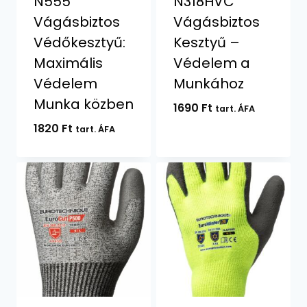
N555
N318HVC
Vágásbiztos
Vágásbiztos
Védőkesztyű:
Kesztyű –
Maximális
Védelem a
Védelem
Munkához
Munka közben
1690
Ft
tart. ÁFA
1820
Ft
tart. ÁFA