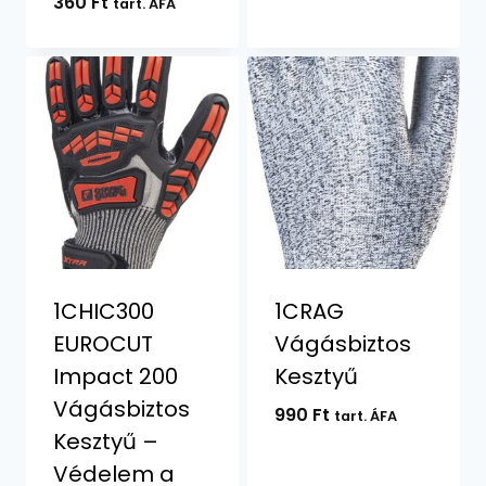
360
Ft
tart. ÁFA
1CHIC300
1CRAG
EUROCUT
Vágásbiztos
Impact 200
Kesztyű
Vágásbiztos
990
Ft
tart. ÁFA
Kesztyű –
Védelem a