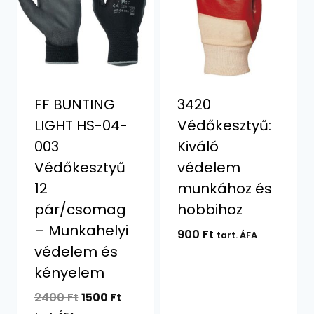
FF BUNTING
3420
LIGHT HS-04-
Védőkesztyű:
003
Kiváló
Védőkesztyű
védelem
12
munkához és
pár/csomag
hobbihoz
– Munkahelyi
900
Ft
tart. ÁFA
védelem és
kényelem
Original
Current
2400
Ft
1500
Ft