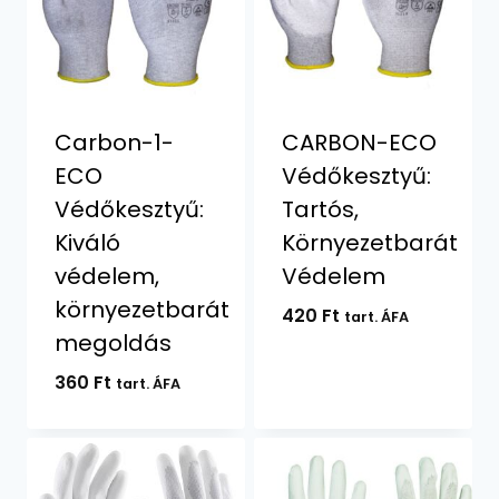
Carbon-1-
CARBON-ECO
ECO
Védőkesztyű:
Védőkesztyű:
Tartós,
Kiváló
Környezetbarát
védelem,
Védelem
környezetbarát
420
Ft
tart. ÁFA
megoldás
360
Ft
tart. ÁFA