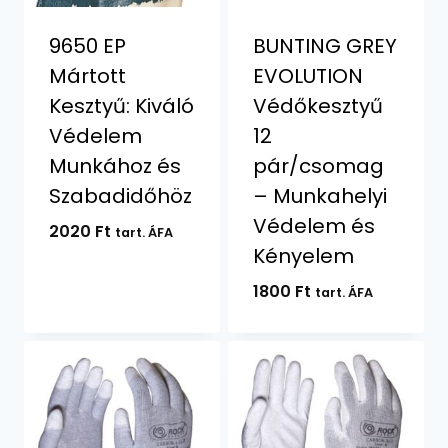
9650 EP
BUNTING GREY
Mártott
EVOLUTION
Kesztyű: Kiváló
Védőkesztyű
Védelem
12
Munkához és
pár/csomag
Szabadidőhöz
– Munkahelyi
Védelem és
2020
Ft
tart. ÁFA
Kényelem
1800
Ft
tart. ÁFA