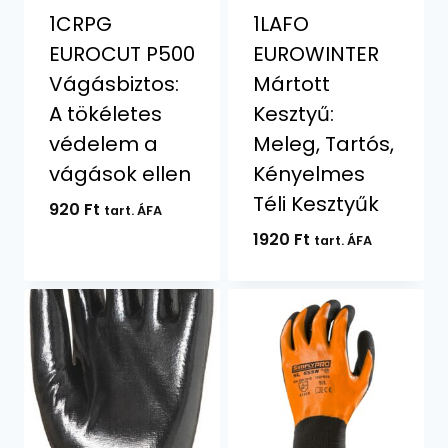
1CRPG
1LAFO
EUROCUT P500
EUROWINTER
Vágásbiztos:
Mártott
A tökéletes
Kesztyű:
védelem a
Meleg, Tartós,
vágások ellen
Kényelmes
Téli Kesztyűk
920
Ft
tart. ÁFA
1920
Ft
tart. ÁFA