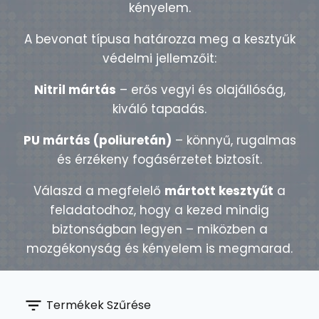
kényelem.
A bevonat típusa határozza meg a kesztyűk
védelmi jellemzőit:
Nitril mártás
– erős vegyi és olajállóság,
kiváló tapadás.
PU mártás (poliuretán)
– könnyű, rugalmas
és érzékeny fogásérzetet biztosít.
Válaszd a megfelelő
mártott kesztyűt
a
feladatodhoz, hogy a kezed mindig
biztonságban legyen – miközben a
mozgékonyság és kényelem is megmarad.
Termékek Szűrése