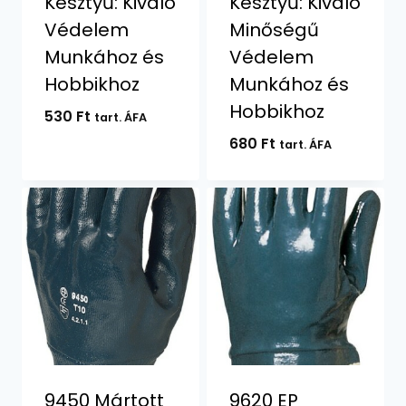
Kesztyű: Kiváló
Kesztyű: Kiváló
Védelem
Minőségű
Munkához és
Védelem
Hobbikhoz
Munkához és
Hobbikhoz
530
Ft
tart. ÁFA
680
Ft
tart. ÁFA
9450 Mártott
9620 EP