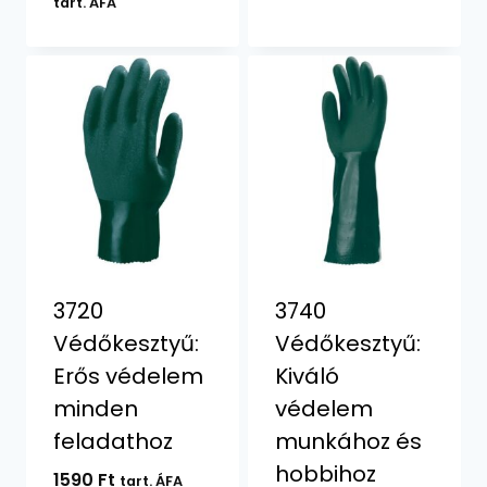
price
price
tart. ÁFA
was:
is:
2400 Ft.
1500 Ft.
3720
3740
Védőkesztyű:
Védőkesztyű:
Erős védelem
Kiváló
minden
védelem
feladathoz
munkához és
hobbihoz
1590
Ft
tart. ÁFA