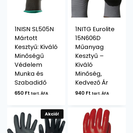
1NISN SL505N
1NITG Eurolite
Mártott
15N606D
Kesztyű: Kiváló
Műanyag
Minőségű
Kesztyű –
Védelem
Kiváló
Munka és
Minőség,
Szabadidő
Kedvező Ár
650
Ft
940
Ft
tart. ÁFA
tart. ÁFA
Akció!