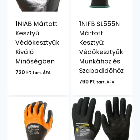
1NIAB Mártott
1NIFB SL555N
Kesztyű:
Mártott
Védőkesztyűk
Kesztyű:
Kiváló
Védőkesztyűk
Minőségben
Munkához és
Szabadidőhöz
720
Ft
tart. ÁFA
790
Ft
tart. ÁFA