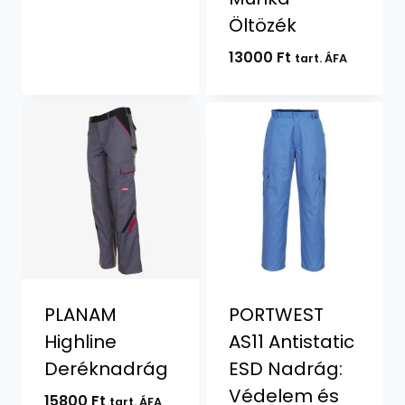
Öltözék
13000
Ft
tart. ÁFA
PLANAM
PORTWEST
Highline
AS11 Antistatic
Deréknadrág
ESD Nadrág:
Védelem és
15800
Ft
tart. ÁFA