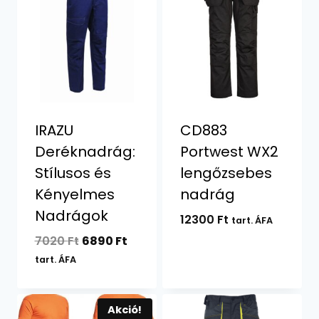
IRAZU
CD883
Deréknadrág:
Portwest WX2
Stílusos és
lengőzsebes
Kényelmes
nadrág
Nadrágok
12300
Ft
tart. ÁFA
Original
Current
7020
Ft
6890
Ft
price
price
tart. ÁFA
was:
is:
7020 Ft.
6890 Ft.
Akció!