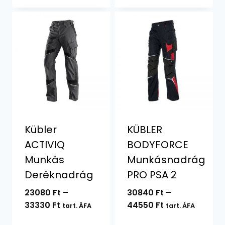
Kübler
KÜBLER
ACTIVIQ
BODYFORCE
Munkás
Munkásnadrág
Deréknadrág
PRO PSA 2
23080
Ft
–
30840
Ft
–
Ártartomány:
Ártartomány:
33330
Ft
44550
Ft
tart. ÁFA
tart. ÁFA
23080 Ft
30840 Ft