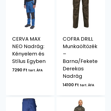
CERVA MAX
COFRA DRILL
NEO Nadrág:
Munkaöltözék
Kényelem és
–
Stílus Egyben
Barna/Fekete
Derekas
7290
Ft
tart. ÁFA
Nadrág
14100
Ft
tart. ÁFA