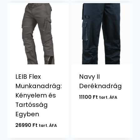
-
-
33330 Ft
44550 Ft
LEIB Flex
Navy II
Munkanadrág:
Deréknadrág
Kényelem és
11100
Ft
tart. ÁFA
Tartósság
Egyben
26990
Ft
tart. ÁFA