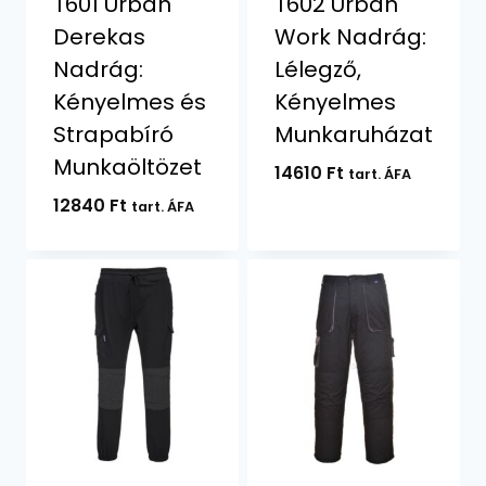
T601 Urban
T602 Urban
Derekas
Work Nadrág:
Nadrág:
Lélegző,
Kényelmes és
Kényelmes
Strapabíró
Munkaruházat
Munkaöltözet
14610
Ft
tart. ÁFA
12840
Ft
tart. ÁFA