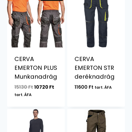
CERVA
CERVA
EMERTON PLUS
EMERTON STR
Munkanadrág
deréknadrág
Original
Current
15130
Ft
10720
Ft
11600
Ft
tart. ÁFA
price
price
tart. ÁFA
was:
is:
15130 Ft.
10720 Ft.