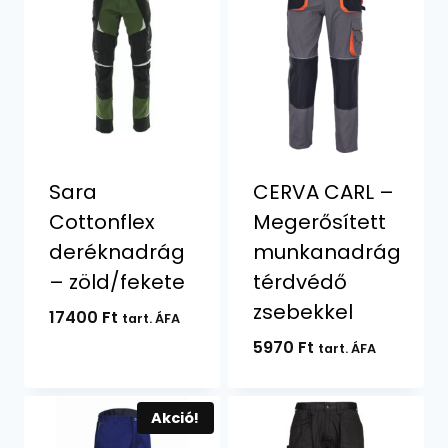
Sara
CERVA CARL –
Cottonflex
Megerősített
deréknadrág
munkanadrág
– zöld/fekete
térdvédő
zsebekkel
17400
Ft
tart. ÁFA
5970
Ft
tart. ÁFA
Akció!