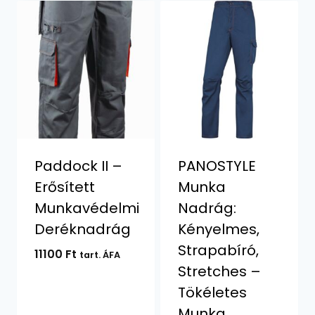
Paddock II –
PANOSTYLE
Erősített
Munka
Munkavédelmi
Nadrág:
Deréknadrág
Kényelmes,
Strapabíró,
11100
Ft
tart. ÁFA
Stretches –
Tökéletes
Munka