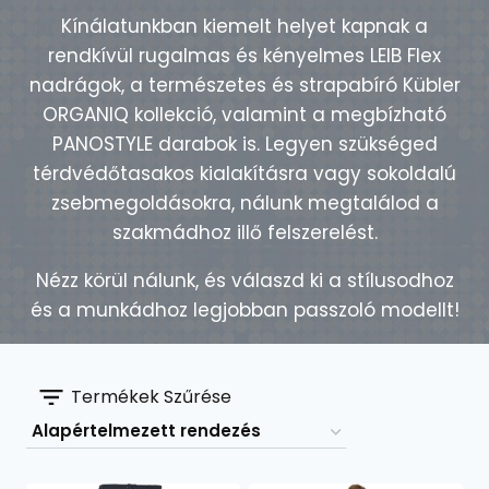
Kínálatunkban kiemelt helyet kapnak a
rendkívül rugalmas és kényelmes LEIB Flex
nadrágok, a természetes és strapabíró Kübler
ORGANIQ kollekció, valamint a megbízható
PANOSTYLE darabok is. Legyen szükséged
térdvédőtasakos kialakításra vagy sokoldalú
zsebmegoldásokra, nálunk megtalálod a
szakmádhoz illő felszerelést.
Nézz körül nálunk, és válaszd ki a stílusodhoz
és a munkádhoz legjobban passzoló modellt!
Termékek Szűrése