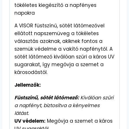
tökéletes kiegészítő a napfényes
napokra
A VISOR füstszínű, sötét látómezővel
ellátott napszemüveg a tökéletes
választás azoknak, akiknek fontos a
szemük védelme a vakító napfénytől. A
sötét látómező kiválóan szűri a káros UV
sugarakat, így megóvja a szemet a
károsodástól.
Jellemzők:
Füstszínű, sötét látómező:
Kiválóan szűri
a napfényt, biztosítva a kényelmes
látást.
UV védelem:
Megóvja a szemet a káros
UV sugaraktól.