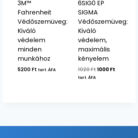
3M™
6SIG0 EP
Fahrenheit
SIGMA
Védőszemüveg:
Védőszemüveg:
Kiváló
Kiváló
védelem
védelem,
minden
maximális
munkához
kényelem
Original
Current
5200
Ft
1020
Ft
1000
Ft
tart. ÁFA
price
price
tart. ÁFA
was:
is:
1020 Ft.
1000 Ft.