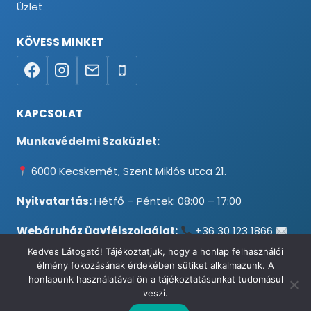
Üzlet
KÖVESS MINKET
KAPCSOLAT
Munkavédelmi Szaküzlet:
6000 Kecskemét, Szent Miklós utca 21.
Nyitvatartás:
Hétfő – Péntek: 08:00 – 17:00
Webáruház ügyfélszolgálat:
+36 30 123 1866
info@testpancel.hu
Kedves Látogató! Tájékoztatjuk, hogy a honlap felhasználói
élmény fokozásának érdekében sütiket alkalmazunk. A
honlapunk használatával ön a tájékoztatásunkat tudomásul
veszi.
© 2026 Munkavédelmi és Ruházati Webáruház - Minden jog