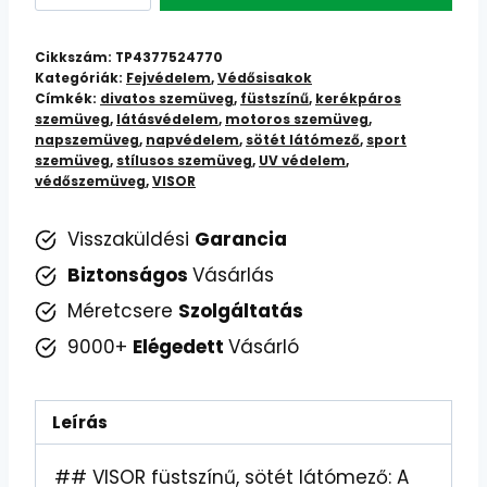
Sötét
Látómező:
Cikkszám:
TP4377524770
Stílusos
Kategóriák:
Fejvédelem
,
Védősisakok
Címkék:
divatos szemüveg
,
füstszínű
,
kerékpáros
Védelem
szemüveg
,
látásvédelem
,
motoros szemüveg
,
a
napszemüveg
,
napvédelem
,
sötét látómező
,
sport
Nap
szemüveg
,
stílusos szemüveg
,
UV védelem
,
védőszemüveg
,
VISOR
Ellen
mennyiség
Visszaküldési
Garancia
Biztonságos
Vásárlás
Méretcsere
Szolgáltatás
9000+
Elégedett
Vásárló
Leírás
## VISOR füstszínű, sötét látómező: A