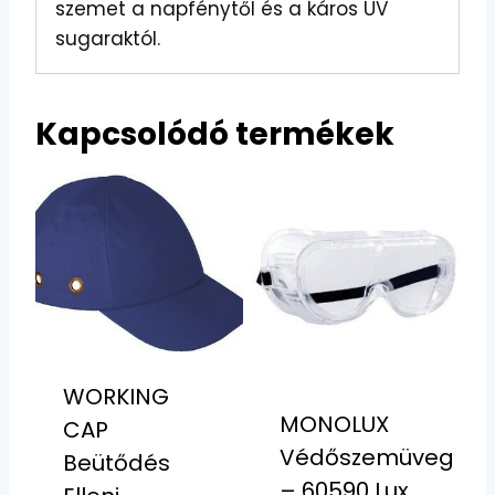
szemet a napfénytől és a káros UV
sugaraktól.
Kapcsolódó termékek
WORKING
MONOLUX
CAP
Védőszemüveg
Beütődés
– 60590 Lux