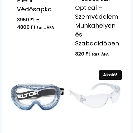
Elleni
Optical –
Védősapka
Szemvédelem
3950
Ft
–
Munkahelyen
Ártartomány:
4800
Ft
tart. ÁFA
és
3950 Ft
-
Szabadidőben
4800 Ft
820
Ft
tart. ÁFA
Akció!