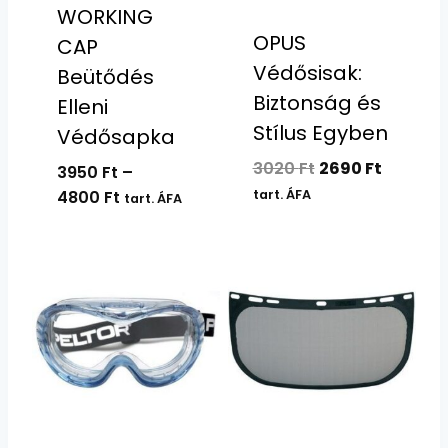
WORKING
OPUS
CAP
Védősisak:
Beütődés
Biztonság és
Elleni
Stílus Egyben
Védősapka
Original
Current
3020
Ft
2690
Ft
3950
Ft
–
price
price
Ártartomány:
tart. ÁFA
4800
Ft
tart. ÁFA
was:
is:
3950 Ft
3020 Ft.
2690 Ft.
-
4800 Ft