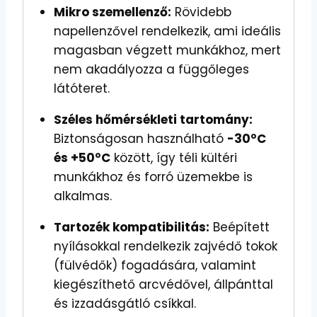
Mikro szemellenző:
Rövidebb
napellenzővel rendelkezik, ami ideális
magasban végzett munkákhoz, mert
nem akadályozza a függőleges
látóteret.
Széles hőmérsékleti tartomány:
Biztonságosan használható
-30°C
és +50°C
között, így téli kültéri
munkákhoz és forró üzemekbe is
alkalmas.
Tartozék kompatibilitás:
Beépített
nyílásokkal rendelkezik zajvédő tokok
(fülvédők) fogadására, valamint
kiegészíthető arcvédővel, állpánttal
és izzadásgátló csíkkal.