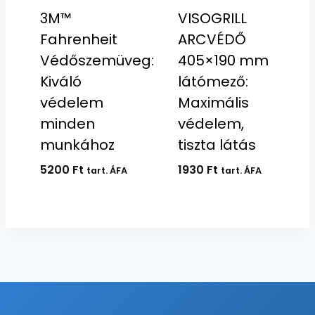
3M™
VISOGRILL
Fahrenheit
ARCVÉDŐ
Védőszemüveg:
405×190 mm
Kiváló
látómező:
védelem
Maximális
minden
védelem,
munkához
tiszta látás
5200
Ft
1930
Ft
tart. ÁFA
tart. ÁFA