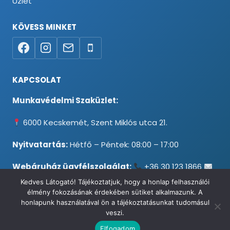
Üzlet
KÖVESS MINKET
KAPCSOLAT
Munkavédelmi Szaküzlet:
6000 Kecskemét, Szent Miklós utca 21.
Nyitvatartás:
Hétfő – Péntek: 08:00 – 17:00
Webáruház ügyfélszolgálat:
+36 30 123 1866
info@testpancel.hu
Kedves Látogató! Tájékoztatjuk, hogy a honlap felhasználói
élmény fokozásának érdekében sütiket alkalmazunk. A
honlapunk használatával ön a tájékoztatásunkat tudomásul
veszi.
© 2026 Munkavédelmi és Ruházati Webáruház - Minden jog
Elfogadom