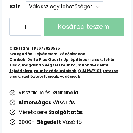
Szín
Delta
Kosárba teszem
Plus
Quartz
Up
Cikkszám:
TP3677828525
IV
Kategóriák:
Fejvédelem
,
Védősisakok
Címkék:
Delta Plus Quartz Up
,
építőipari sisak
,
fehér
Szellőztetett
sisak
,
magasban végzett munka
,
munkavédelmi
Védősisak
fejvédelem
,
munkavédelmi sisak
,
QUARWY101
,
rotoros
–
sisak
,
szellőztetett sisak
,
védősisak
Rotoros
Visszaküldési
Garancia
állítással
mennyiség
Biztonságos
Vásárlás
Méretcsere
Szolgáltatás
9000+
Elégedett
Vásárló