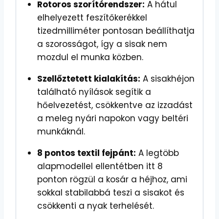
Rotoros szorítórendszer:
A hátul
elhelyezett feszítőkerékkel
tizedmilliméter pontosan beállíthatja
a szorosságot, így a sisak nem
mozdul el munka közben.
Szellőztetett kialakítás:
A sisakhéjon
található nyílások segítik a
hőelvezetést, csökkentve az izzadást
a meleg nyári napokon vagy beltéri
munkáknál.
8 pontos textil fejpánt:
A legtöbb
alapmodellel ellentétben itt 8
ponton rögzül a kosár a héjhoz, ami
sokkal stabilabbá teszi a sisakot és
csökkenti a nyak terhelését.