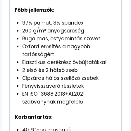
Főbb jellemzők:
97% pamut, 3% spandex
260 g/m² anyagsűrűség
Rugalmas, ostyamintás szövet
Oxford erősítés a nagyobb
tartósságért
Elasztikus derékrész övbújtatókkal
2 első és 2 hátsó zseb
Cipzáras hálós szellőző zsebek
Fényvisszaverő részletek
EN ISO 13688:2013+A1:2021
szabványnak megfelelő
Karbantartás:
40 °C-on mosható