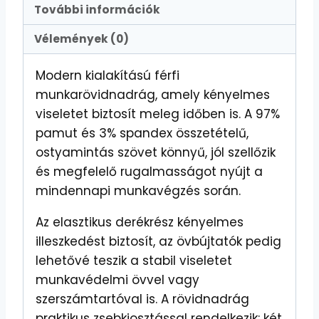
További információk
Vélemények (0)
Modern kialakítású férfi
munkarövidnadrág, amely kényelmes
viseletet biztosít meleg időben is. A 97%
pamut és 3% spandex összetételű,
ostyamintás szövet könnyű, jól szellőzik
és megfelelő rugalmasságot nyújt a
mindennapi munkavégzés során.
Az elasztikus derékrész kényelmes
illeszkedést biztosít, az övbújtatók pedig
lehetővé teszik a stabil viseletet
munkavédelmi övvel vagy
szerszámtartóval is. A rövidnadrág
praktikus zsebkiosztással rendelkezik: két