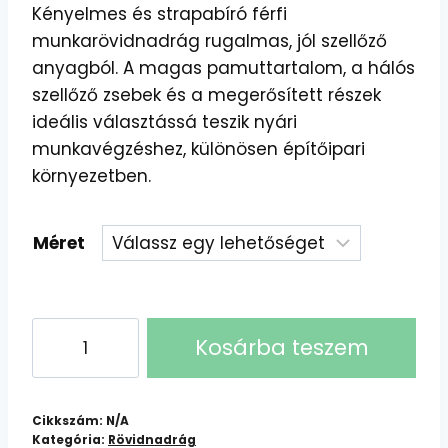
Kényelmes és strapabíró férfi
munkarövidnadrág rugalmas, jól szellőző
anyagból. A magas pamuttartalom, a hálós
szellőző zsebek és a megerősített részek
ideális választássá teszik nyári
munkavégzéshez, különösen építőipari
környezetben.
Méret
Cerva
Kosárba teszem
Stirling
STR
rövidnadrág
Cikkszám:
N/A
mennyiség
Kategória:
Rövidnadrág