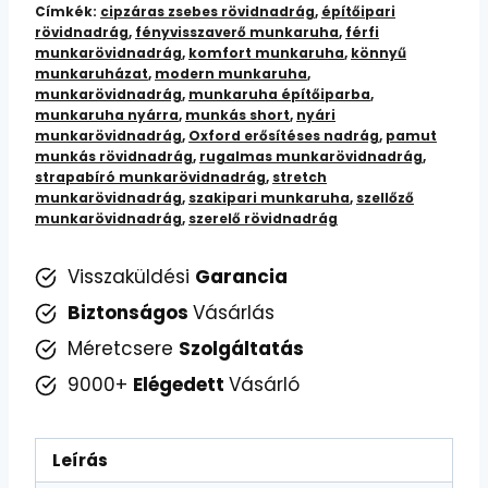
Címkék:
cipzáras zsebes rövidnadrág
,
építőipari
rövidnadrág
,
fényvisszaverő munkaruha
,
férfi
munkarövidnadrág
,
komfort munkaruha
,
könnyű
munkaruházat
,
modern munkaruha
,
munkarövidnadrág
,
munkaruha építőiparba
,
munkaruha nyárra
,
munkás short
,
nyári
munkarövidnadrág
,
Oxford erősítéses nadrág
,
pamut
munkás rövidnadrág
,
rugalmas munkarövidnadrág
,
strapabíró munkarövidnadrág
,
stretch
munkarövidnadrág
,
szakipari munkaruha
,
szellőző
munkarövidnadrág
,
szerelő rövidnadrág
Visszaküldési
Garancia
Biztonságos
Vásárlás
Méretcsere
Szolgáltatás
9000+
Elégedett
Vásárló
Leírás