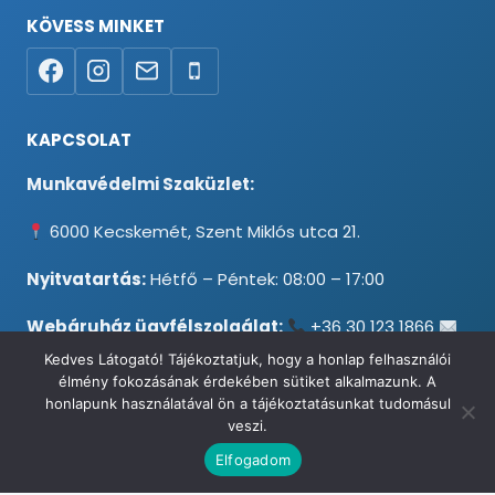
KÖVESS MINKET
KAPCSOLAT
Munkavédelmi Szaküzlet:
6000 Kecskemét, Szent Miklós utca 21.
Nyitvatartás:
Hétfő – Péntek: 08:00 – 17:00
Webáruház ügyfélszolgálat:
+36 30 123 1866
info@testpancel.hu
Kedves Látogató! Tájékoztatjuk, hogy a honlap felhasználói
élmény fokozásának érdekében sütiket alkalmazunk. A
honlapunk használatával ön a tájékoztatásunkat tudomásul
veszi.
© 2026 Munkavédelmi és Ruházati Webáruház - Minden jog
Elfogadom
fenntartva