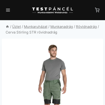
Skip
to
content
/
Üzlet
/
Munkaruházat
/
Munkanadrág
/
Rövidnadrág
/
Cerva Stirling STR rövidnadrág