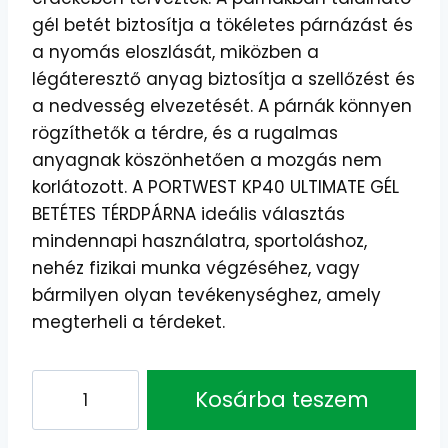
gél betét biztosítja a tökéletes párnázást és
a nyomás eloszlását, miközben a
légáteresztő anyag biztosítja a szellőzést és
a nedvesség elvezetését. A párnák könnyen
rögzíthetők a térdre, és a rugalmas
anyagnak köszönhetően a mozgás nem
korlátozott. A PORTWEST KP40 ULTIMATE GÉL
BETÉTES TÉRDPÁRNA ideális választás
mindennapi használatra, sportoláshoz,
nehéz fizikai munka végzéséhez, vagy
bármilyen olyan tevékenységhez, amely
megterheli a térdeket.
PORTWEST
Kosárba teszem
KP40
Ultimate