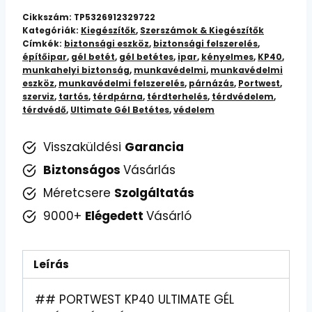
Gél
Cikkszám:
TP5326912329722
Betétes
Kategóriák:
Kiegészítők
,
Szerszámok & Kiegészítők
Címkék:
biztonsági eszköz
,
biztonsági felszerelés
,
Térdpárna:
építőipar
,
gél betét
,
gél betétes
,
ipar
,
kényelmes
,
KP40
,
Kényelem
munkahelyi biztonság
,
munkavédelmi
,
munkavédelmi
és
eszköz
,
munkavédelmi felszerelés
,
párnázás
,
Portwest
,
szerviz
,
tartós
,
térdpárna
,
térdterhelés
,
térdvédelem
,
Védelem
térdvédő
,
Ultimate Gél Betétes
,
védelem
Munkához
és
Visszaküldési
Garancia
Szabadidőhöz
Biztonságos
Vásárlás
mennyiség
Méretcsere
Szolgáltatás
9000+
Elégedett
Vásárló
Leírás
## PORTWEST KP40 ULTIMATE GÉL