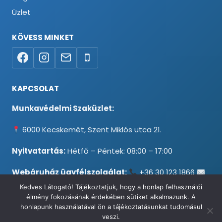
Üzlet
KÖVESS MINKET
KAPCSOLAT
Munkavédelmi Szaküzlet:
6000 Kecskemét, Szent Miklós utca 21.
Nyitvatartás:
Hétfő – Péntek: 08:00 – 17:00
Webáruház ügyfélszolgálat:
+36 30 123 1866
info@testpancel.hu
Kedves Látogató! Tájékoztatjuk, hogy a honlap felhasználói
élmény fokozásának érdekében sütiket alkalmazunk. A
honlapunk használatával ön a tájékoztatásunkat tudomásul
veszi.