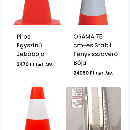
Piros
ORAMA 75
Egyszínű
cm-es Stabil
Jelzőbója
Fényvisszaverő
Bója
2470
Ft
tart. ÁFA
24050
Ft
tart. ÁFA