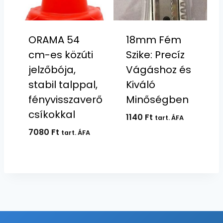
ORAMA 54
18mm Fém
cm-es közúti
Szike: Precíz
jelzőbója,
Vágáshoz és
stabil talppal,
Kiváló
fényvisszaverő
Minőségben
csíkokkal
1140
Ft
tart. ÁFA
7080
Ft
tart. ÁFA