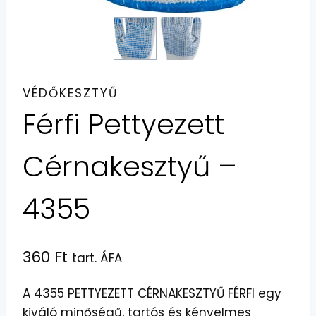
VÉDŐKESZTYŰ
Férfi Pettyezett
Cérnakesztyű –
4355
360
Ft
tart. ÁFA
A 4355 PETTYEZETT CÉRNAKESZTYŰ FÉRFI egy
kiváló minőségű, tartós és kényelmes