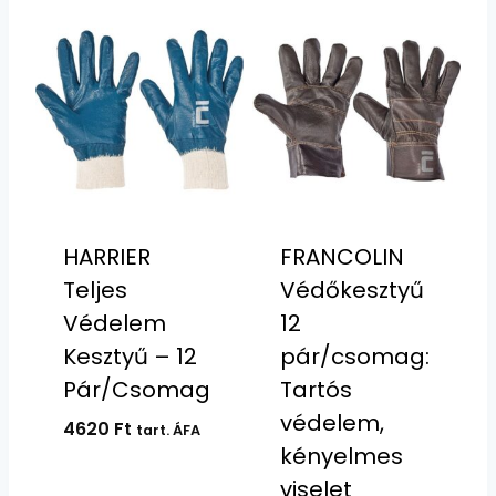
HARRIER
FRANCOLIN
Teljes
Védőkesztyű
Védelem
12
Kesztyű – 12
pár/csomag:
Pár/Csomag
Tartós
védelem,
4620
Ft
tart. ÁFA
kényelmes
viselet