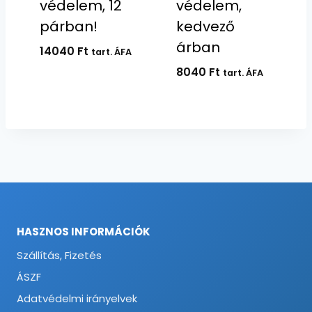
védelem, 12
védelem,
párban!
kedvező
árban
14040
Ft
tart. ÁFA
8040
Ft
tart. ÁFA
HASZNOS INFORMÁCIÓK
Szállítás, Fizetés
ÁSZF
Adatvédelmi irányelvek