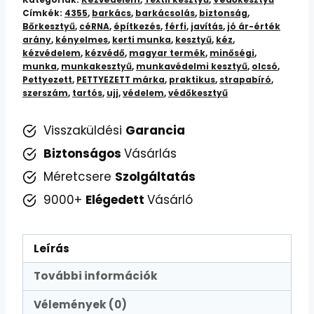
Címkék:
4355
,
barkács
,
barkácsolás
,
biztonság
,
mennyiség
Bőrkesztyű
,
céRNA
,
építkezés
,
férfi
,
javítás
,
jó ár-érték
arány
,
kényelmes
,
kerti munka
,
kesztyű
,
kéz
,
kézvédelem
,
kézvédő
,
magyar termék
,
minőségi
,
munka
,
munkakesztyű
,
munkavédelmi kesztyű
,
olcsó
,
Pettyezett
,
PETTYEZETT márka
,
praktikus
,
strapabíró
,
szerszám
,
tartós
,
ujj
,
védelem
,
védőkesztyű
Visszaküldési
Garancia
Biztonságos
Vásárlás
Méretcsere
Szolgáltatás
9000+
Elégedett
Vásárló
Leírás
További információk
Vélemények (0)