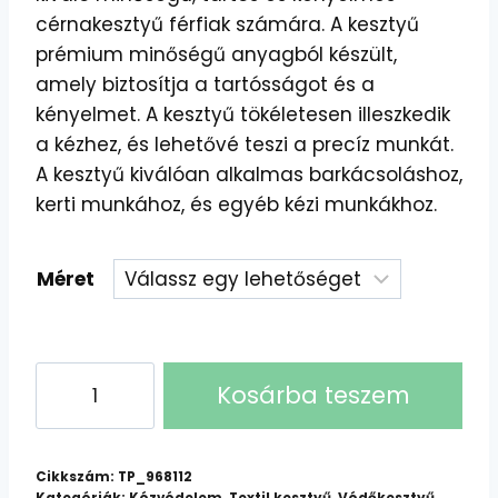
cérnakesztyű férfiak számára. A kesztyű
prémium minőségű anyagból készült,
amely biztosítja a tartósságot és a
kényelmet. A kesztyű tökéletesen illeszkedik
a kézhez, és lehetővé teszi a precíz munkát.
A kesztyű kiválóan alkalmas barkácsoláshoz,
kerti munkához, és egyéb kézi munkákhoz.
Méret
Férfi
Kosárba teszem
Pettyezett
Cérnakesztyű
-
Cikkszám:
TP_968112
4355
Kategóriák:
Kézvédelem
,
Textil kesztyű
,
Védőkesztyű