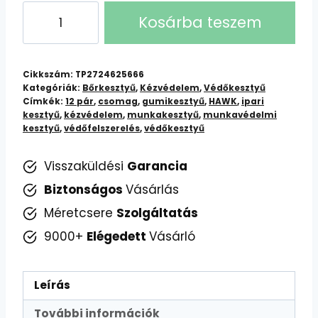
HAWK
Kosárba teszem
Védőkesztyű
12
pár/csomag:
Cikkszám:
TP2724625666
Tartós
Kategóriák:
Bőrkesztyű
,
Kézvédelem
,
Védőkesztyű
Címkék:
12 pár
,
csomag
,
gumikesztyű
,
HAWK
,
ipari
védelem,
kesztyű
,
kézvédelem
,
munkakesztyű
,
munkavédelmi
kedvező
kesztyű
,
védőfelszerelés
,
védőkesztyű
árban
mennyiség
Visszaküldési
Garancia
Biztonságos
Vásárlás
Méretcsere
Szolgáltatás
9000+
Elégedett
Vásárló
Leírás
További információk