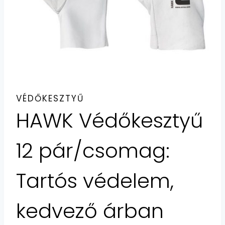
VÉDŐKESZTYŰ
HAWK Védőkesztyű
12 pár/csomag:
Tartós védelem,
kedvező árban