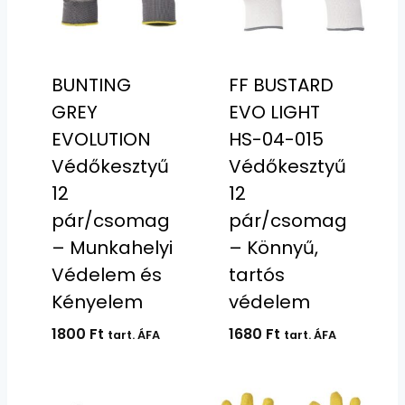
BUNTING
FF BUSTARD
GREY
EVO LIGHT
EVOLUTION
HS-04-015
Védőkesztyű
Védőkesztyű
12
12
pár/csomag
pár/csomag
– Munkahelyi
– Könnyű,
Védelem és
tartós
Kényelem
védelem
1800
Ft
1680
Ft
tart. ÁFA
tart. ÁFA