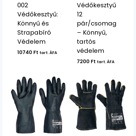
002
Védőkesztyű
Védőkesztyű:
12
Könnyű és
pár/csomag
Strapabíró
– Könnyű,
Védelem
tartós
védelem
10740
Ft
tart. ÁFA
7200
Ft
tart. ÁFA