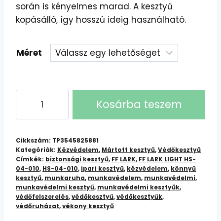
során is kényelmes marad. A kesztyű
kopásálló, így hosszú ideig használható.
Méret
FF
Kosárba teszem
LARK
LIGHT
HS-
Cikkszám:
TP3545825881
04-
Kategóriák:
Kézvédelem
,
Mártott kesztyű
,
Védőkesztyű
Címkék:
biztonsági kesztyű
,
FF LARK
,
FF LARK LIGHT HS-
010
04-010
,
HS-04-010
,
ipari kesztyű
,
kézvédelem
,
könnyű
Védőkesztyű:
kesztyű
,
munkaruha
,
munkavédelem
,
munkavédelmi
,
Könnyű,
munkavédelmi kesztyű
,
munkavédelmi kesztyűk
,
védőfelszerelés
,
védőkesztyű
,
védőkesztyűk
,
tartós
védőruházat
,
vékony kesztyű
védelem