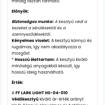
mindig tisztán tartható.
Előnyök:
Biztonságos munka:
A kesztyű védi a
kezeket a sérülésektől és a
szennyeződésektől.
Kényelmes viselet:
A kesztyű könnyű és
rugalmas, így nem akadályozza a
mozgást.
*
Hosszú élettartam:
A kesztyű kiváló
minőségű anyagokból készült, így
hosszú ideig használható.
Érték:
A
FF LARK LIGHT HS-04-010
Védőkesztyű
kiváló ár-érték arányt