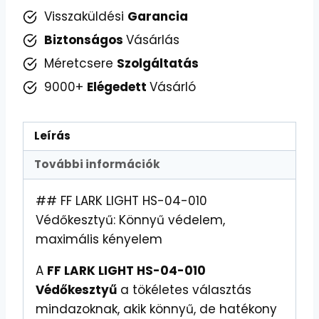
munkához
Visszaküldési
Garancia
és
Biztonságos
Vásárlás
szabadidőhöz
Méretcsere
Szolgáltatás
mennyiség
9000+
Elégedett
Vásárló
Leírás
További információk
## FF LARK LIGHT HS-04-010
Védőkesztyű: Könnyű védelem,
maximális kényelem
A
FF LARK LIGHT HS-04-010
Védőkesztyű
a tökéletes választás
mindazoknak, akik könnyű, de hatékony