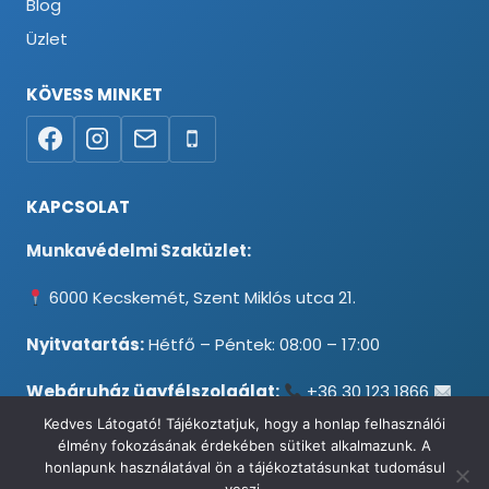
Blog
Üzlet
KÖVESS MINKET
KAPCSOLAT
Munkavédelmi Szaküzlet:
6000 Kecskemét, Szent Miklós utca 21.
Nyitvatartás:
Hétfő – Péntek: 08:00 – 17:00
Webáruház ügyfélszolgálat:
+36 30 123 1866
info@testpancel.hu
Kedves Látogató! Tájékoztatjuk, hogy a honlap felhasználói
élmény fokozásának érdekében sütiket alkalmazunk. A
honlapunk használatával ön a tájékoztatásunkat tudomásul