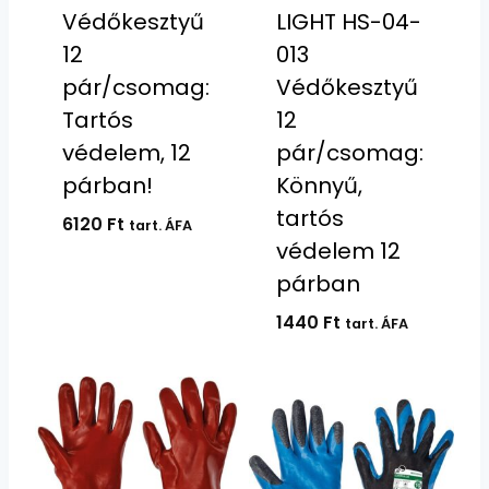
Védőkesztyű
LIGHT HS-04-
12
013
pár/csomag:
Védőkesztyű
Tartós
12
védelem, 12
pár/csomag:
párban!
Könnyű,
tartós
6120
Ft
tart. ÁFA
védelem 12
párban
1440
Ft
tart. ÁFA