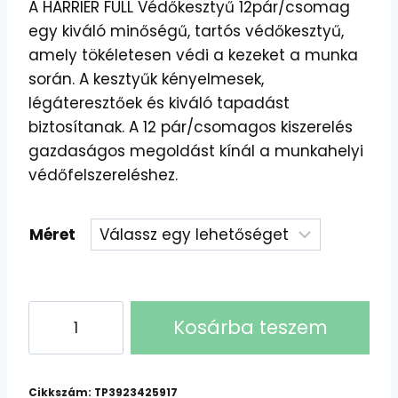
A HARRIER FULL Védőkesztyű 12pár/csomag
egy kiváló minőségű, tartós védőkesztyű,
amely tökéletesen védi a kezeket a munka
során. A kesztyűk kényelmesek,
légáteresztőek és kiváló tapadást
biztosítanak. A 12 pár/csomagos kiszerelés
gazdaságos megoldást kínál a munkahelyi
védőfelszereléshez.
Méret
HARRIER
Kosárba teszem
Teljes
Védelem
Kesztyű
Cikkszám:
TP3923425917