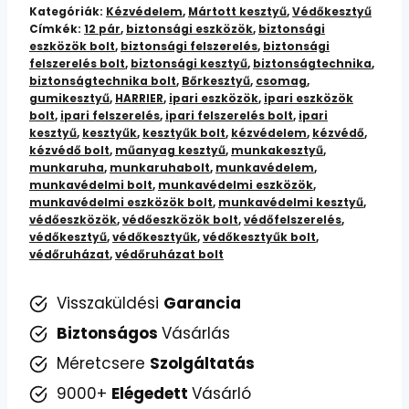
-
Kategóriák:
Kézvédelem
,
Mártott kesztyű
,
Védőkesztyű
Címkék:
12 pár
,
biztonsági eszközök
,
biztonsági
12
eszközök bolt
,
biztonsági felszerelés
,
biztonsági
Pár/Csomag
felszerelés bolt
,
biztonsági kesztyű
,
biztonságtechnika
,
mennyiség
biztonságtechnika bolt
,
Bőrkesztyű
,
csomag
,
gumikesztyű
,
HARRIER
,
ipari eszközök
,
ipari eszközök
bolt
,
ipari felszerelés
,
ipari felszerelés bolt
,
ipari
kesztyű
,
kesztyűk
,
kesztyűk bolt
,
kézvédelem
,
kézvédő
,
kézvédő bolt
,
műanyag kesztyű
,
munkakesztyű
,
munkaruha
,
munkaruhabolt
,
munkavédelem
,
munkavédelmi bolt
,
munkavédelmi eszközök
,
munkavédelmi eszközök bolt
,
munkavédelmi kesztyű
,
védőeszközök
,
védőeszközök bolt
,
védőfelszerelés
,
védőkesztyű
,
védőkesztyűk
,
védőkesztyűk bolt
,
védőruházat
,
védőruházat bolt
Visszaküldési
Garancia
Biztonságos
Vásárlás
Méretcsere
Szolgáltatás
9000+
Elégedett
Vásárló