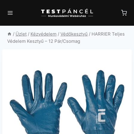
Skip
to
content
/
Üzlet
/
Kézvédelem
/
Védőkesztyű
/
HARRIER Teljes
Védelem Kesztyű – 12 Pár/Csomag