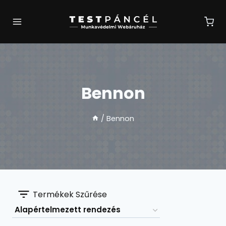
Skip
to
content
Bennon
/
Bennon
Termékek Szűrése