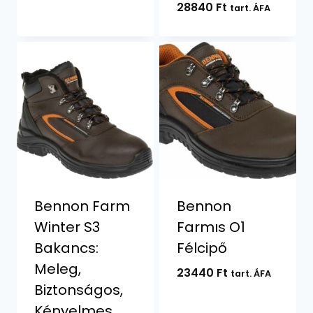
28840
Ft
tart. ÁFA
Bennon Farm
Bennon
Winter S3
Farmıs O1
Bakancs:
Félcipő
Meleg,
23440
Ft
tart. ÁFA
Biztonságos,
Kényelmes