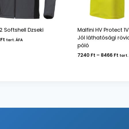
2 Softshell Dzseki
Malfini HV Protect 1V
Jól láthatósági rövid
2
Ft
tart. ÁFA
póló
Árta
7240
Ft
–
8466
Ft
tart.
7240
-
8466