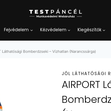
Fejvédelem
Kézvédelem
Kiegészítők
Láthatósági Bomberdzseki – Vízhatlan (Narancssárga)
JÓL LÁTHATÓSÁGI 
AIRPORT L
Bomberdzs