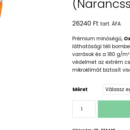
(Narancs
26240
Ft
tart. ÁFA
Prémium minőségű,
Ox
láthatósági téli bombe
varrások és a 180 g/m²
védelmet az extrém cs
mikroklímát biztosít vis
Méret
AIRPORT
Láthatósági
Bomberdzseki
–