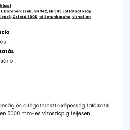
uházat
rt
,
bomberdzseki
,
EN 342
,
EN 343
,
jól láthatósági
,
élegző
,
Oxford 300D
,
téli munkaruha
,
vízhatlan
ncia
lás
tatás
sárló
anság és a légáteresztő képesség találkozik.
n 5000 mm-es vízoszlopig teljesen