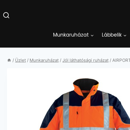
Skip
to
content
Munkaruházat
Lábbelik
/
Üzlet
/
Munkaruházat
/
Jól láthatósági ruházat
/
AIRPORT 