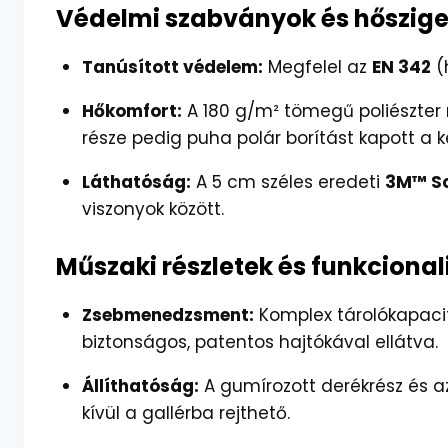
Védelmi szabványok és hőszige
Tanúsított védelem:
Megfelel az
EN 342
(
Hőkomfort:
A 180 g/m² tömegű poliészter m
része pedig puha polár borítást kapott a 
Láthatóság:
A 5 cm széles eredeti
3M™ Sc
viszonyok között.
Műszaki részletek és funkcional
Zsebmenedzsment:
Komplex tárolókapacitá
biztonságos, patentos hajtókával ellátva.
Állíthatóság:
A gumírozott derékrész és a
kívül a gallérba rejthető.