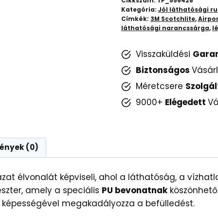
Cikkszám:
TP_556428
Vízhatlan
Kategória:
Jól láthatósági r
Címkék:
3M Scotchlite
,
Airpo
(Narancssárga)
láthatósági narancssárga
,
l
mennyiség
Visszaküldési
Gara
Biztonságos
Vásár
Méretcsere
Szolgál
9000+
Elégedett
Vá
ények (0)
at élvonalát képviseli, ahol a láthatóság, a vízhatl
szter, amely a speciális
PU bevonatnak
köszönhetőe
 képességével megakadályozza a befülledést.