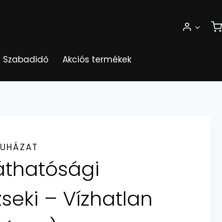
Szabadidő
Akciós termékek
RUHÁZAT
áthatósági
eki – Vízhatlan