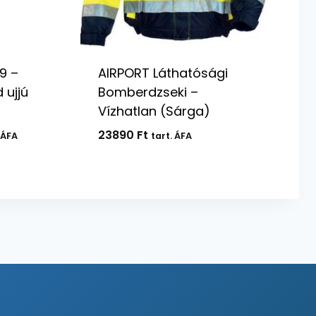
9 –
AIRPORT Láthatósági
 ujjú
Bomberdzseki –
Vízhatlan (Sárga)
rtomány:
23890
Ft
 ÁFA
tart. ÁFA
 Ft
 Ft