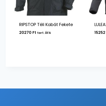
RIPSTOP Téli Kabát Fekete
LULEA
20270
Ft
1525
tart. ÁFA