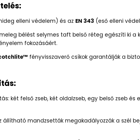
telés:
hideg elleni védelem) és az
EN 343
(eső elleni véde
eleg bélést selymes taft belső réteg egészíti ki a
kényelem fokozásáért.
otchlite™
fényvisszaverő csíkok garantálják a bizto
itás:
s: két felső zseb, két oldalzseb, egy belső zseb és 
z állítható mandzsetták megakadályozzák a szél bej