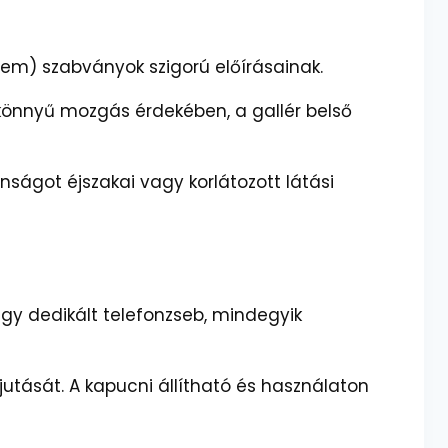
lem) szabványok szigorú előírásainak.
 könnyű mozgás érdekében, a gallér belső
nságot éjszakai vagy korlátozott látási
egy dedikált telefonzseb, mindegyik
utását. A kapucni állítható és használaton