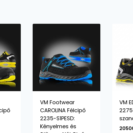
VM Footwear
VM 
cipő
CAROLINA Félcipő
2275
2235-S1PESD:
szan
Kényelmes és
2050