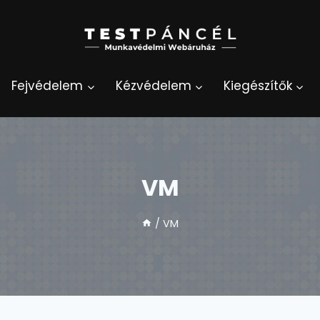
Fejvédelem
Kézvédelem
Kiegészítők
VM
/
VM