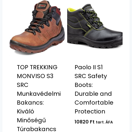
TOP TREKKING
Paolo II S1
MONVISO S3
SRC Safety
SRC
Boots:
Munkavédelmi
Durable and
Bakancs:
Comfortable
Kiváló
Protection
Minőségű
10820
Ft
tart. ÁFA
Túrabakancs