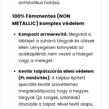
antistatikus hatású.
100% Fémmentes (NON
METALLIC) komplex védelem
Kompozit orrmerevítő:
Megvédi a
lábfejet a zuhanó tárgyak és ütések
ellen. Lényegesen könnyebb az
acélkapliknál, nem vezeti a hideget
vagy a meleget.
Kevlár talpátszúrás elleni védelem
(PL minősítés):
A talpba épített
speciális kevlár szövetlemez
megakadályozza, hogy a hegyes
tárgyak (pl. szögek, szilánkok)
átszúrják a talpat. Mivel textil alapú,