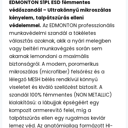
EDMONTON S1PL ESD fémmentes
védőszandál – Ultrakönnyű mikroszálas
kényelem, talpátszúrás elleni
védelemmel.
Az EDMONTON professzionális
munkavédelmi szandál a tökéletes
választás azoknak, akik a nyári melegben
vagy beltéri munkavégzés során sem
akarnak lemondani a maximális
biztonságról. A modern, poromerikus
mikroszálas (microfiber) felsőrész és a
lélegző MESH bélés rendkívül könnyű
viseletet és kiváló szellőzést biztosít. A
szandál 100% fémmentes (NON METALLIC)
kialakítású: a lábujjak épségéért egy
kompozit orrmerevítő felel, míg a
talpátszúrás ellen egy rugalmas kevlár
lemez véd. Az anatómiailag formázott HI-