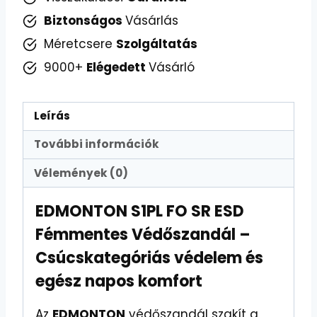
Biztonságos
Vásárlás
Méretcsere
Szolgáltatás
9000+
Elégedett
Vásárló
Leírás
További információk
Vélemények (0)
EDMONTON S1PL FO SR ESD
Fémmentes Védőszandál –
Csúcskategóriás védelem és
egész napos komfort
Az
EDMONTON
védőszandál szakít a