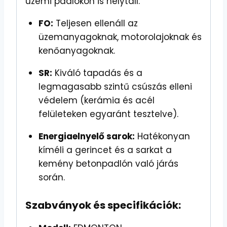
üzemi padlókon is helytáll:
FO:
Teljesen ellenáll az
üzemanyagoknak, motorolajoknak és
kenőanyagoknak.
SR:
Kiváló tapadás és a
legmagasabb szintű csúszás elleni
védelem (kerámia és acél
felületeken egyaránt tesztelve).
Energiaelnyelő sarok:
Hatékonyan
kíméli a gerincet és a sarkat a
kemény betonpadlón való járás
során.
Szabványok és specifikációk: