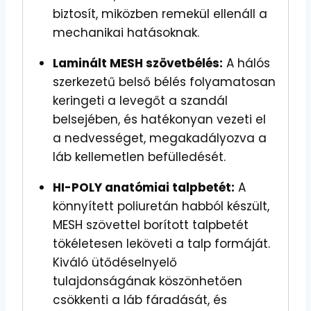
biztosít, miközben remekül ellenáll a
mechanikai hatásoknak.
Laminált MESH szövetbélés:
A hálós
szerkezetű belső bélés folyamatosan
keringeti a levegőt a szandál
belsejében, és hatékonyan vezeti el
a nedvességet, megakadályozva a
láb kellemetlen befülledését.
HI-POLY anatómiai talpbetét:
A
könnyített poliuretán habból készült,
MESH szövettel borított talpbetét
tökéletesen leköveti a talp formáját.
Kiváló ütődéselnyelő
tulajdonságának köszönhetően
csökkenti a láb fáradását, és