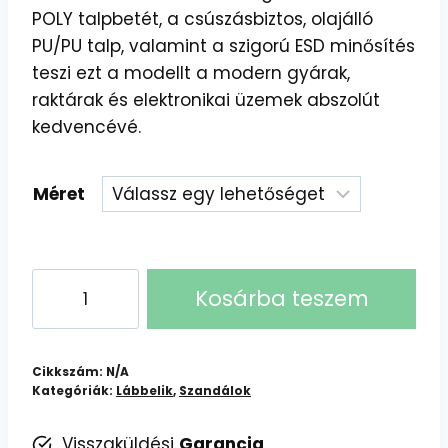
POLY talpbetét, a csúszásbiztos, olajálló
PU/PU talp, valamint a szigorú ESD minősítés
teszi ezt a modellt a modern gyárak,
raktárak és elektronikai üzemek abszolút
kedvencévé.
Méret
VM
Kosárba teszem
EDMONTON
2275-
S1P
Cikkszám:
N/A
ESD
Kategóriák:
Lábbelik
,
Szandálok
szandál
mennyiség
Visszaküldési
Garancia