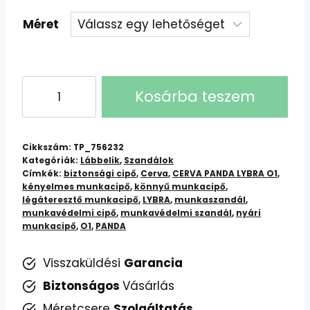
Méret
CERVA
Kosárba teszem
PANDA
LYBRA
O1
Cikkszám:
TP_756232
Munkaszandál:
Kategóriák:
Lábbelik
,
Szandálok
Címkék:
biztonsági cipő
,
Cerva
,
CERVA PANDA LYBRA O1
,
Kényelmes
kényelmes munkacipő
,
könnyű munkacipő
,
és
légáteresztő munkacipő
,
LYBRA
,
munkaszandál
,
Biztonságos
munkavédelmi cipő
,
munkavédelmi szandál
,
nyári
munkacipő
,
O1
,
PANDA
Munkahelyi
Cipő
Visszaküldési
Garancia
mennyiség
Biztonságos
Vásárlás
Méretcsere
Szolgáltatás