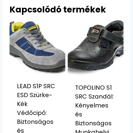
Kapcsolódó termékek
LEAD S1P SRC
TOPOLINO S1
ESD Szürke-
SRC Szandál:
Kék
Kényelmes
Védőcipő:
és
Biztonságos
Biztonságos
és
Munkahelyi