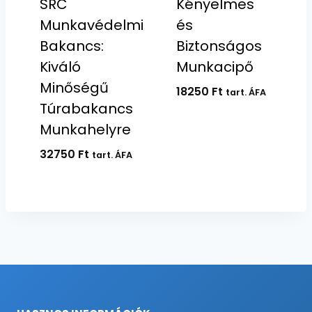
SRC
Kényelmes
Munkavédelmi
és
Bakancs:
Biztonságos
Kiváló
Munkacipő
Minőségű
18250
Ft
tart. ÁFA
Túrabakancs
Munkahelyre
32750
Ft
tart. ÁFA