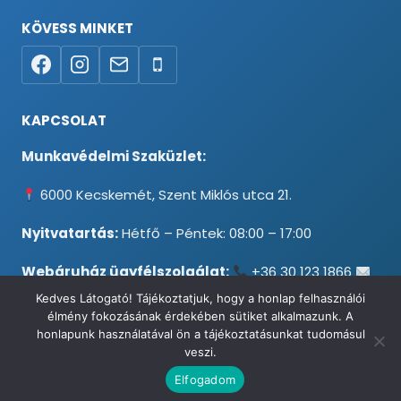
KÖVESS MINKET
KAPCSOLAT
Munkavédelmi Szaküzlet:
6000 Kecskemét, Szent Miklós utca 21.
Nyitvatartás:
Hétfő – Péntek: 08:00 – 17:00
Webáruház ügyfélszolgálat:
+36 30 123 1866
info@testpancel.hu
Kedves Látogató! Tájékoztatjuk, hogy a honlap felhasználói
élmény fokozásának érdekében sütiket alkalmazunk. A
honlapunk használatával ön a tájékoztatásunkat tudomásul
veszi.
© 2026 Munkavédelmi és Ruházati Webáruház - Minden jog
Elfogadom
fenntartva