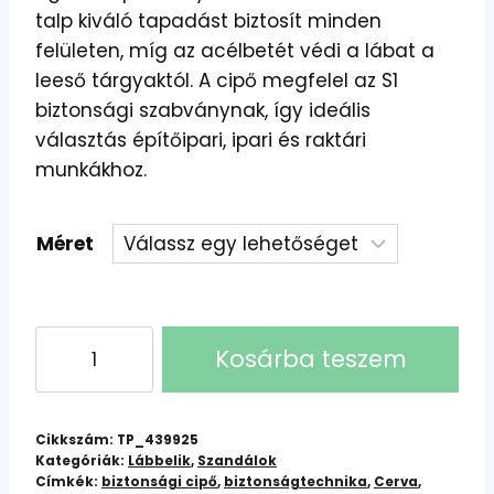
talp kiváló tapadást biztosít minden
felületen, míg az acélbetét védi a lábat a
leeső tárgyaktól. A cipő megfelel az S1
biztonsági szabványnak, így ideális
választás építőipari, ipari és raktári
munkákhoz.
Méret
CERVA
Kosárba teszem
PANDA
GAMMA
NEOS
Cikkszám:
TP_439925
S1
Kategóriák:
Lábbelik
,
Szandálok
Címkék:
biztonsági cipő
,
biztonságtechnika
,
Cerva
,
Munkaszandál: