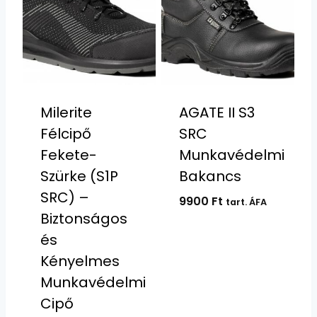
Milerite
AGATE II S3
Félcipő
SRC
Fekete-
Munkavédelmi
Szürke (S1P
Bakancs
SRC) –
9900
Ft
tart. ÁFA
Biztonságos
és
Kényelmes
Munkavédelmi
Cipő