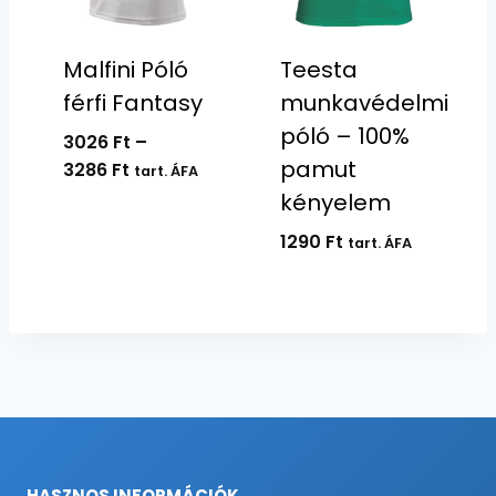
Malfini Póló
Teesta
férfi Fantasy
munkavédelmi
póló – 100%
3026
Ft
–
pamut
Ártartomány:
3286
Ft
tart. ÁFA
3026 Ft
kényelem
-
1290
Ft
tart. ÁFA
3286 Ft
HASZNOS INFORMÁCIÓK