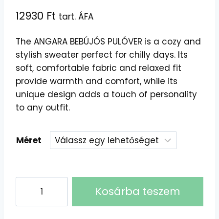
12930
Ft
tart. ÁFA
The ANGARA BEBÚJÓS PULÓVER is a cozy and
stylish sweater perfect for chilly days. Its
soft, comfortable fabric and relaxed fit
provide warmth and comfort, while its
unique design adds a touch of personality
to any outfit.
Méret
Angara
Kosárba teszem
Bébújós
Pulóver: