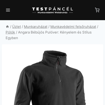
Skip
to
content
/
Üzlet
/
Munkaruházat
/
Munkavédelmi felsőruházat
/
Pólók
/
Angara Bébújós Pulóver: Kényelem és Stílus
Egyben