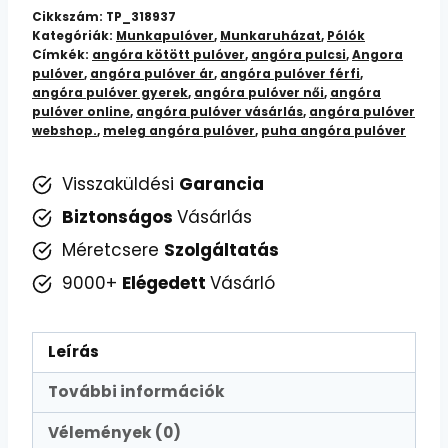
Kényelem
Cikkszám:
TP_318937
és
Kategóriák:
Munkapulóver
,
Munkaruházat
,
Pólók
Címkék:
angóra kötött pulóver
,
angóra pulcsi
,
Angora
Stílus
pulóver
,
angóra pulóver ár
,
angóra pulóver férfi
,
Egyben
angóra pulóver gyerek
,
angóra pulóver női
,
angóra
mennyiség
pulóver online
,
angóra pulóver vásárlás
,
angóra pulóver
webshop.
,
meleg angóra pulóver
,
puha angóra pulóver
Visszaküldési
Garancia
Biztonságos
Vásárlás
Méretcsere
Szolgáltatás
9000+
Elégedett
Vásárló
Leírás
További információk
Vélemények (0)