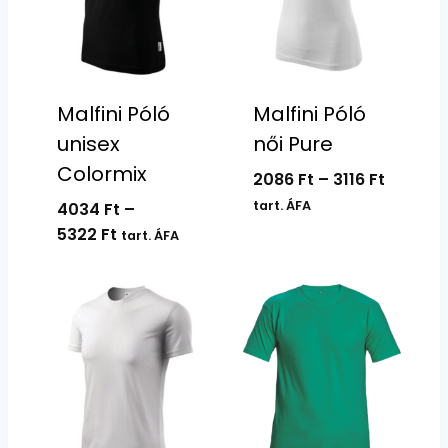
Malfini Póló
Malfini Póló
unisex
női Pure
Colormix
Ártart
2086
Ft
–
3116
Ft
2086 Ft
tart. ÁFA
4034
Ft
–
-
Ártartomány:
5322
Ft
tart. ÁFA
3116 Ft
4034 Ft
-
5322 Ft