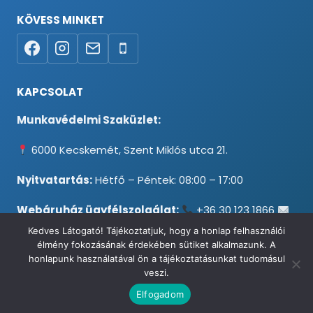
KÖVESS MINKET
KAPCSOLAT
Munkavédelmi Szaküzlet:
6000 Kecskemét, Szent Miklós utca 21.
Nyitvatartás:
Hétfő – Péntek: 08:00 – 17:00
Webáruház ügyfélszolgálat:
+36 30 123 1866
info@testpancel.hu
Kedves Látogató! Tájékoztatjuk, hogy a honlap felhasználói
élmény fokozásának érdekében sütiket alkalmazunk. A
honlapunk használatával ön a tájékoztatásunkat tudomásul
veszi.
© 2026 Munkavédelmi és Ruházati Webáruház - Minden jog
Elfogadom
fenntartva