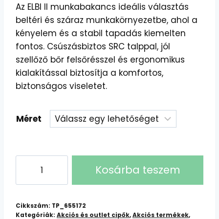
Az ELBI II munkabakancs ideális választás
was:
is:
beltéri és száraz munkakörnyezetbe, ahol a
10230 Ft.
9900 Ft.
kényelem és a stabil tapadás kiemelten
fontos. Csúszásbiztos SRC talppal, jól
szellőző bőr felsőrésszel és ergonomikus
kialakítással biztosítja a komfortos,
biztonságos viseletet.
Méret
ELBI
Kosárba teszem
II
O2
SRC
Cikkszám:
TP_655172
Védőbakancs
Kategóriák:
Akciós és outlet cipők
,
Akciós termékek
,