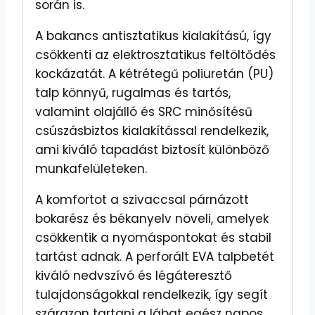
során is.
A bakancs antisztatikus kialakítású, így
csökkenti az elektrosztatikus feltöltődés
kockázatát. A kétrétegű poliuretán (PU)
talp könnyű, rugalmas és tartós,
valamint olajálló és SRC minősítésű
csúszásbiztos kialakítással rendelkezik,
ami kiváló tapadást biztosít különböző
munkafelületeken.
A komfortot a szivaccsal párnázott
bokarész és békanyelv növeli, amelyek
csökkentik a nyomáspontokat és stabil
tartást adnak. A perforált EVA talpbetét
kiváló nedvszívó és légáteresztő
tulajdonságokkal rendelkezik, így segít
szárazon tartani a lábat egész napos