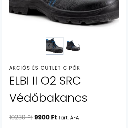
AKCIÓS ÉS OUTLET CIPŐK
ELBI II O2 SRC
Védőbakancs
Original
Current
10230
Ft
9900
Ft
tart. ÁFA
price
price