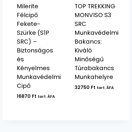
Milerite
TOP TREKKING
Félcipő
MONVISO S3
Fekete-
SRC
Szürke (S1P
Munkavédelmi
SRC) –
Bakancs:
Biztonságos
Kiváló
és
Minőségű
Kényelmes
Túrabakancs
Munkavédelmi
Munkahelyre
Cipő
32750
Ft
tart. ÁFA
16870
Ft
tart. ÁFA