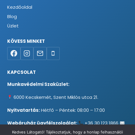
Kezdőoldal
Blog
Üzlet
KÖVESS MINKET
KAPCSOLAT
Munkavédelmi Szaküzlet:
6000 Kecskemét, Szent Miklós utca 21.
Nyitvatartás:
Hétfő – Péntek: 08:00 – 17:00
Webáruház ügyfélszolgálat:
+36 30 123 1866
info@testpancel.hu
Kedves Látogató! Tájékoztatjuk, hogy a honlap felhasználói