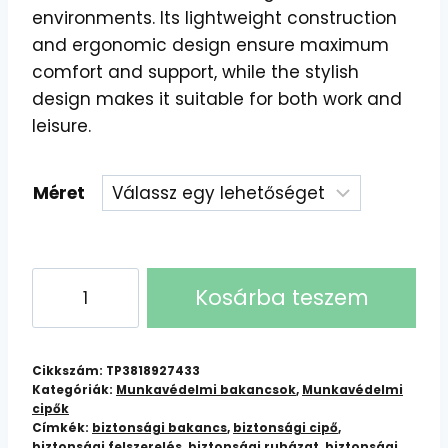
environments. Its lightweight construction
and ergonomic design ensure maximum
comfort and support, while the stylish
design makes it suitable for both work and
leisure.
Méret
Manhattan
Kosárba teszem
S3
SRC
Bakancs:
Cikkszám:
TP3818927433
Kényelmes
Kategóriák:
Munkavédelmi bakancsok
,
Munkavédelmi
cipők
és
Címkék:
biztonsági bakancs
,
biztonsági cipő
,
Biztonságos
biztonsági felszerelés
,
biztonsági ruházat
,
biztonsági