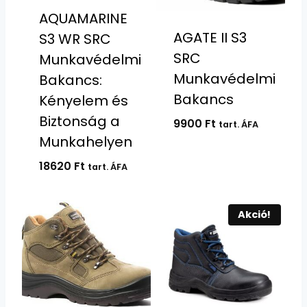
AQUAMARINE
AGATE II S3
S3 WR SRC
SRC
Munkavédelmi
Munkavédelmi
Bakancs:
Bakancs
Kényelem és
Biztonság a
9900
Ft
tart. ÁFA
Munkahelyen
18620
Ft
tart. ÁFA
Akció!