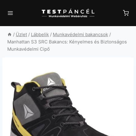
Skip
to
content
/
Üzlet
/
Lábbelik
/
Munkavédelmi bakancsok
/
Manhattan S3 SRC Bakancs: Kényelmes és Biztonságos
Munkavédelmi Cipő