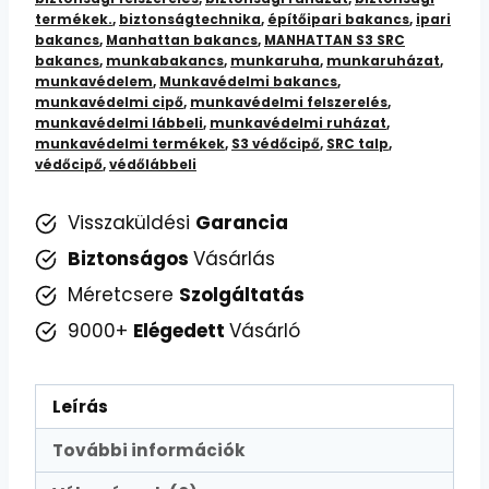
Munkavédelmi
termékek.
,
biztonságtechnika
,
építőipari bakancs
,
ipari
bakancs
,
Manhattan bakancs
,
MANHATTAN S3 SRC
Cipő
bakancs
,
munkabakancs
,
munkaruha
,
munkaruházat
,
mennyiség
munkavédelem
,
Munkavédelmi bakancs
,
munkavédelmi cipő
,
munkavédelmi felszerelés
,
munkavédelmi lábbeli
,
munkavédelmi ruházat
,
munkavédelmi termékek
,
S3 védőcipő
,
SRC talp
,
védőcipő
,
védőlábbeli
Visszaküldési
Garancia
Biztonságos
Vásárlás
Méretcsere
Szolgáltatás
9000+
Elégedett
Vásárló
Leírás
További információk