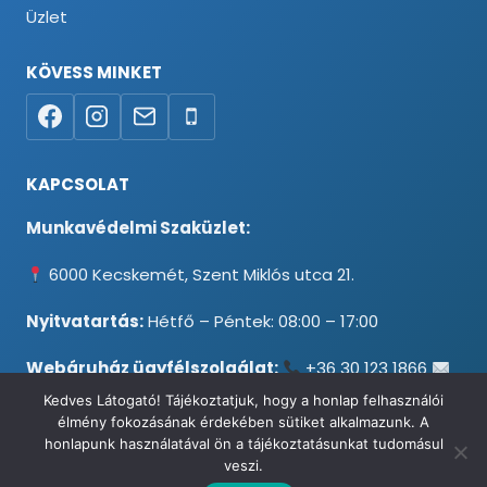
Üzlet
KÖVESS MINKET
KAPCSOLAT
Munkavédelmi Szaküzlet:
6000 Kecskemét, Szent Miklós utca 21.
Nyitvatartás:
Hétfő – Péntek: 08:00 – 17:00
Webáruház ügyfélszolgálat:
+36 30 123 1866
info@testpancel.hu
Kedves Látogató! Tájékoztatjuk, hogy a honlap felhasználói
élmény fokozásának érdekében sütiket alkalmazunk. A
honlapunk használatával ön a tájékoztatásunkat tudomásul
veszi.