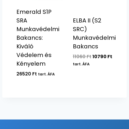
Emerald S1P
SRA
ELBA II (S2
Munkavédelmi
SRC)
Bakancs:
Munkavédelmi
Kiváló
Bakancs
Védelem és
Original
Curren
11060
Ft
10790
Ft
Kényelem
price
price
tart. ÁFA
was:
is:
26520
Ft
tart. ÁFA
11060 Ft.
10790 F