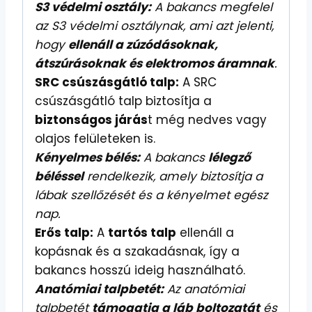
S3 védelmi osztály:
A bakancs megfelel
az S3 védelmi osztálynak, ami azt jelenti,
hogy
ellenáll a zúzódásoknak,
átszúrásoknak és elektromos áramnak
.
SRC csúszásgátló talp:
A SRC
csúszásgátló talp biztosítja a
biztonságos járás
t még nedves vagy
olajos felületeken is.
Kényelmes bélés:
A bakancs
lélegző
béléssel
rendelkezik, amely biztosítja a
lábak szellőzését és a kényelmet egész
nap.
Erős talp:
A
tartós talp
ellenáll a
kopásnak és a szakadásnak, így a
bakancs hosszú ideig használható.
Anatómiai talpbetét:
Az anatómiai
talpbetét
támogatja a láb boltozatát
és