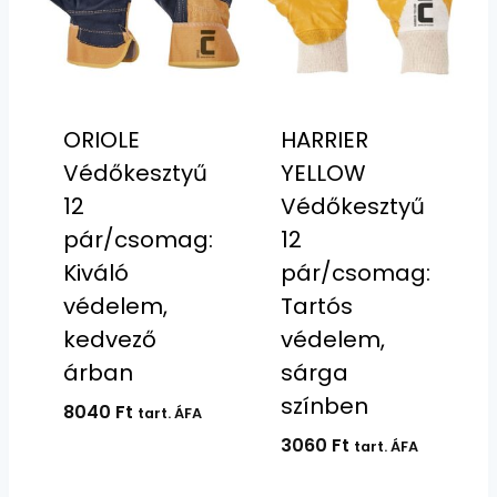
ORIOLE
HARRIER
Védőkesztyű
YELLOW
12
Védőkesztyű
pár/csomag:
12
Kiváló
pár/csomag:
védelem,
Tartós
kedvező
védelem,
árban
sárga
színben
8040
Ft
tart. ÁFA
3060
Ft
tart. ÁFA