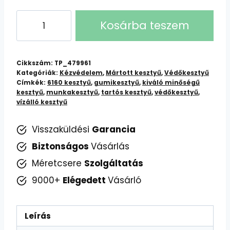
6160
Kosárba teszem
Mártott
Kesztyű:
Vízálló,
Cikkszám:
TP_479961
Tartós,
Kategóriák:
Kézvédelem
,
Mártott kesztyű
,
Védőkesztyű
Címkék:
6160 kesztyű
,
gumikesztyű
,
kiváló minőségű
Kiváló
kesztyű
,
munkakesztyű
,
tartós kesztyű
,
védőkesztyű
,
Minőségű
vízálló kesztyű
mennyiség
Visszaküldési
Garancia
Biztonságos
Vásárlás
Méretcsere
Szolgáltatás
9000+
Elégedett
Vásárló
Leírás