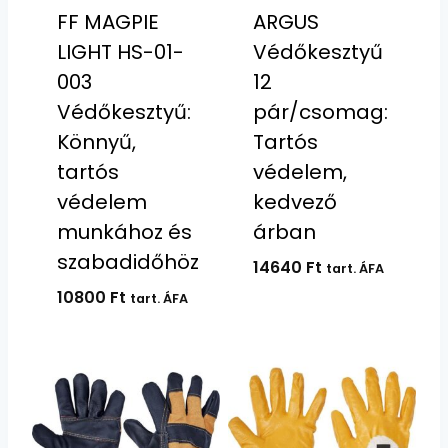
FF MAGPIE
ARGUS
LIGHT HS-01-
Védőkesztyű
003
12
Védőkesztyű:
pár/csomag:
Könnyű,
Tartós
tartós
védelem,
védelem
kedvező
munkához és
árban
szabadidőhöz
14640
Ft
tart. ÁFA
10800
Ft
tart. ÁFA