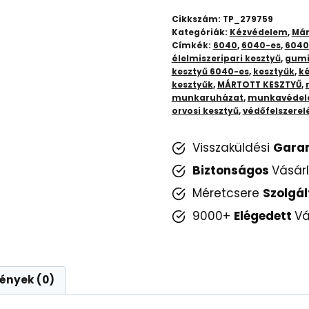
Védőkesztyűk
Cikkszám:
TP_279759
Kiváló
Kategóriák:
Kézvédelem
,
Már
Címkék:
6040
,
6040-es
,
6040
Minőségben
élelmiszeripari kesztyű
,
gumi
mennyiség
kesztyű 6040-es
,
kesztyűk
,
k
kesztyűk
,
MÁRTOTT KESZTYŰ
,
munkaruházat
,
munkavéde
orvosi kesztyű
,
védőfelszerel
Visszaküldési
Gara
Biztonságos
Vásár
Méretcsere
Szolgál
9000+
Elégedett
Vá
ények (0)