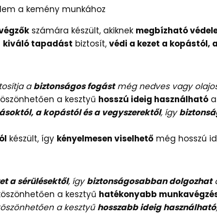
delem a kemény munkához
végzők
számára készült, akiknek
megbízható védel
ű
kiváló tapadást
biztosít,
védi a kezet a kopástól,
tosítja a
biztonságos fogást
még nedves vagy olajos 
köszönhetően a kesztyű
hosszú ideig használható
a
ásoktól, a kopástól és a vegyszerektől
, így
biztonsá
ól
készült, így
kényelmesen viselhető
még hosszú ide
et a sérülésektől
, így
biztonságosabban dolgozhat
köszönhetően a kesztyű
hatékonyabb munkavégzé
köszönhetően a kesztyű
hosszabb ideig használható