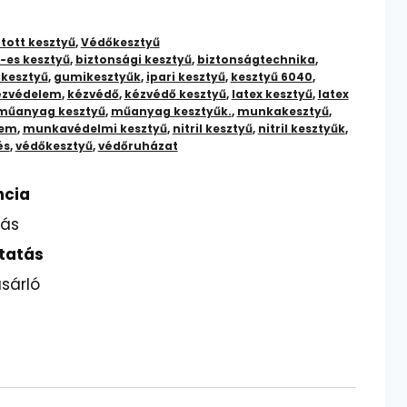
tott kesztyű
,
Védőkesztyű
-es kesztyű
,
biztonsági kesztyű
,
biztonságtechnika
,
kesztyű
,
gumikesztyűk
,
ipari kesztyű
,
kesztyű 6040
,
ézvédelem
,
kézvédő
,
kézvédő kesztyű
,
latex kesztyű
,
latex
műanyag kesztyű
,
műanyag kesztyűk.
,
munkakesztyű
,
lem
,
munkavédelmi kesztyű
,
nitril kesztyű
,
nitril kesztyűk
,
és
,
védőkesztyű
,
védőruházat
ncia
lás
tatás
sárló