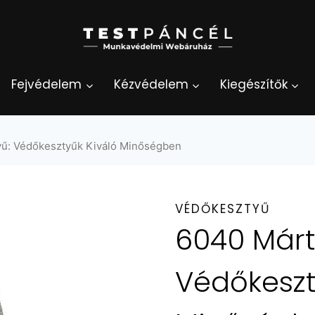
Fejvédelem
Kézvédelem
Kiegészítők
yű: Védőkesztyűk Kiváló Minőségben
VÉDŐKESZTYŰ
6040 Márt
Védőkeszt