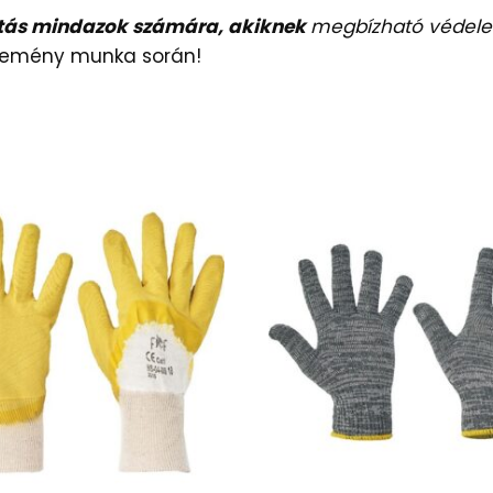
ztás mindazok számára, akiknek
megbízható védel
kemény munka során!