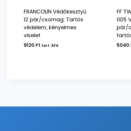
FRANCOLIN Védőkesztyű
FF TW
12 pár/csomag: Tartós
005 V
védelem, kényelmes
pár/
viselet
tartó
9120
Ft
5040
tart. ÁFA