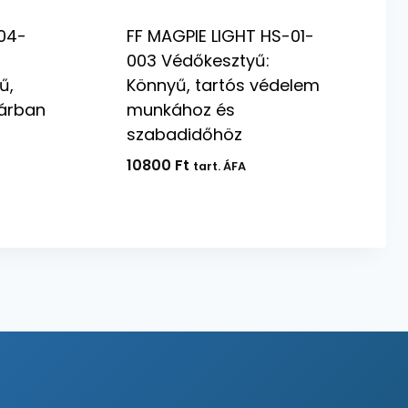
-04-
FF MAGPIE LIGHT HS-01-
003 Védőkesztyű:
ű,
Könnyű, tartós védelem
párban
munkához és
szabadidőhöz
10800
Ft
tart. ÁFA