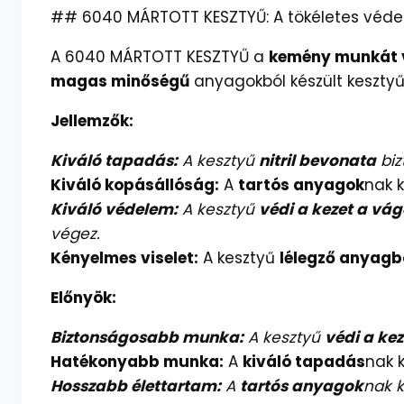
## 6040 MÁRTOTT KESZTYŰ: A tökéletes vé
A 6040 MÁRTOTT KESZTYŰ a
kemény munkát 
magas minőségű
anyagokból készült keszty
Jellemzők:
Kiváló tapadás:
A kesztyű
nitril bevonata
biz
Kiváló kopásállóság:
A
tartós anyagok
nak 
Kiváló védelem:
A kesztyű
védi a kezet a vág
végez.
Kényelmes viselet:
A kesztyű
lélegző anyagb
Előnyök:
Biztonságosabb munka:
A kesztyű
védi a kez
Hatékonyabb munka:
A
kiváló tapadás
nak 
Hosszabb élettartam:
A
tartós anyagok
nak 