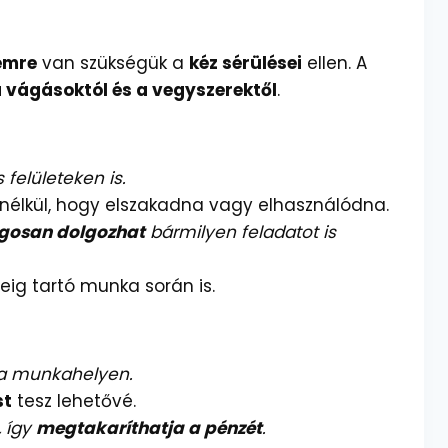
emre
van szükségük a
kéz sérülései
ellen. A
 a vágásoktól és a vegyszerektől
.
felületeken is.
nélkül, hogy elszakadna vagy elhasználódna.
gosan dolgozhat
bármilyen feladatot is
ig tartó munka során is.
a munkahelyen.
st
tesz lehetővé.
, így
megtakaríthatja a pénzét
.