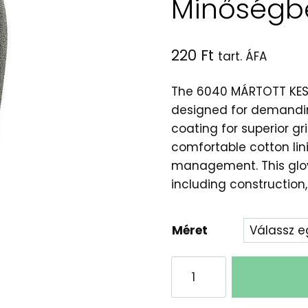
Minőségb
220
Ft
tart. ÁFA
The 6040 MÁRTOTT KESZT
designed for demanding 
coating for superior gr
comfortable cotton lin
management. This glove
including constructio
Méret
6040
Mártott
Kesztyű: