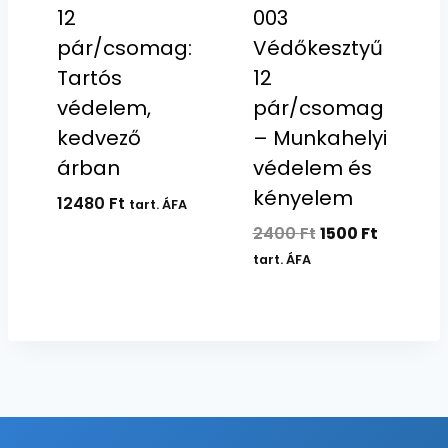
12
003
pár/csomag:
Védőkesztyű
Tartós
12
védelem,
pár/csomag
kedvező
– Munkahelyi
árban
védelem és
kényelem
12480
Ft
tart. ÁFA
Original
Current
2400
Ft
1500
Ft
price
price
tart. ÁFA
was:
is:
2400 Ft.
1500 Ft.