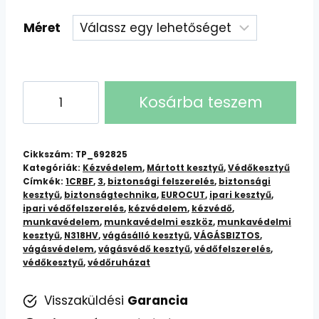
Méret
1CRBF
Kosárba teszem
EUROCUT
3
N318HV
Cikkszám:
TP_692825
Vágásbiztos
Kategóriák:
Kézvédelem
,
Mártott kesztyű
,
Védőkesztyű
Címkék:
1CRBF
,
3
,
biztonsági felszerelés
,
biztonsági
Kesztyű
kesztyű
,
biztonságtechnika
,
EUROCUT
,
ipari kesztyű
,
-
ipari védőfelszerelés
,
kézvédelem
,
kézvédő
,
Védelem
munkavédelem
,
munkavédelmi eszköz
,
munkavédelmi
kesztyű
,
N318HV
,
vágásálló kesztyű
,
VÁGÁSBIZTOS
,
a
vágásvédelem
,
vágásvédő kesztyű
,
védőfelszerelés
,
Munkahelyen
védőkesztyű
,
védőruházat
mennyiség
Visszaküldési
Garancia