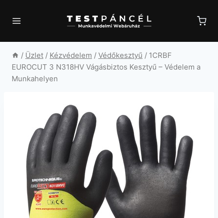
Skip
to
content
/
Üzlet
/
Kézvédelem
/
Védőkesztyű
/
1CRBF
EUROCUT 3 N318HV Vágásbiztos Kesztyű – Védelem a
Munkahelyen