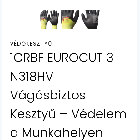
VÉDŐKESZTYŰ
1CRBF EUROCUT 3
N318HV
Vágásbiztos
Kesztyű – Védelem
a Munkahelyen