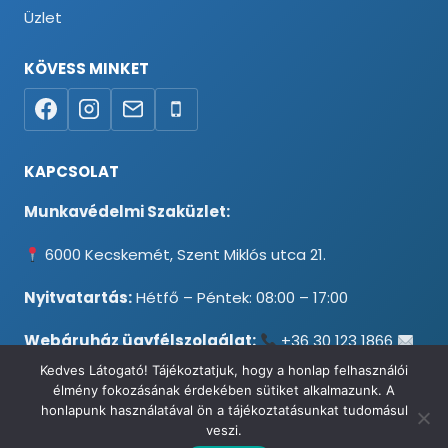
Üzlet
KÖVESS MINKET
KAPCSOLAT
Munkavédelmi Szaküzlet:
6000 Kecskemét, Szent Miklós utca 21.
Nyitvatartás:
Hétfő – Péntek: 08:00 – 17:00
Webáruház ügyfélszolgálat:
+36 30 123 1866
info@testpancel.hu
Kedves Látogató! Tájékoztatjuk, hogy a honlap felhasználói
élmény fokozásának érdekében sütiket alkalmazunk. A
honlapunk használatával ön a tájékoztatásunkat tudomásul
veszi.