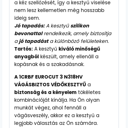
a kéz szellőzését, így a kesztyű viselése
nem lesz kellemetlen még hosszabb
ideig sem.
Jó tapadás:
A kesztyű
szilikon
bevonattal
rendelkezik, amely biztosítja
a
jó tapadást
a különböző felületeken.
Tartós:
A kesztyű
kiváló minőségű
anyagból
készült, amely ellenáll a
kopásnak és a szakadásnak.
A 1CRBF EUROCUT 3 N318HV
VÁGÁSBIZTOS VÉDŐKESZTYŰ
a
biztonság és a kényelem
tökéletes
kombinációját kínálja. Ha Ön olyan
munkát végez, ahol fennáll a
vágásveszély, akkor ez a kesztyű a
legjobb választás az Ön számára.