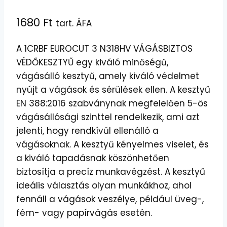
1680
Ft
tart. ÁFA
A 1CRBF EUROCUT 3 N318HV VÁGÁSBIZTOS
VÉDŐKESZTYŰ egy kiváló minőségű,
vágásálló kesztyű, amely kiváló védelmet
nyújt a vágások és sérülések ellen. A kesztyű
EN 388:2016 szabványnak megfelelően 5-ös
vágásállósági szinttel rendelkezik, ami azt
jelenti, hogy rendkívül ellenálló a
vágásoknak. A kesztyű kényelmes viselet, és
a kiváló tapadásnak köszönhetően
biztosítja a precíz munkavégzést. A kesztyű
ideális választás olyan munkákhoz, ahol
fennáll a vágások veszélye, például üveg-,
fém- vagy papírvágás esetén.