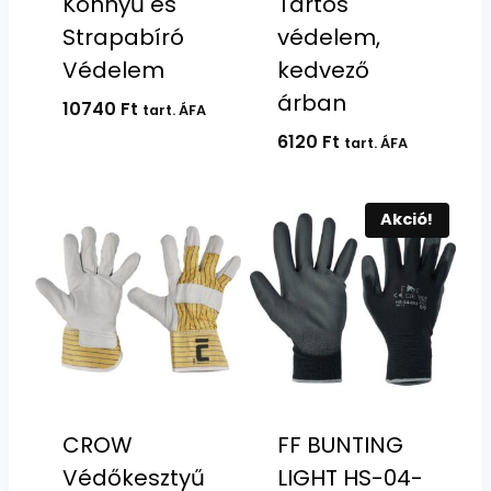
Könnyű és
Tartós
Strapabíró
védelem,
Védelem
kedvező
árban
10740
Ft
tart. ÁFA
6120
Ft
tart. ÁFA
Akció!
CROW
FF BUNTING
Védőkesztyű
LIGHT HS-04-