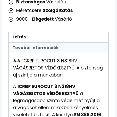
Biztonságos
Vásárlás
Méretcsere
Szolgáltatás
9000+
Elégedett
Vásárló
Leírás
További információk
## 1CRBF EUROCUT 3 N318HV
VÁGÁSBIZTOS VÉDŐKESZTYŰ: A biztonság
új szintje a munkában
A
1CRBF EUROCUT 3 N318HV
VÁGÁSBIZTOS VÉDŐKESZTYŰ
a
legmagasabb szintű védelmet nyújtja
a vágások ellen, miközben kényelmes
viseletet biztosít. A kesztyű
EN 388:2016