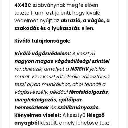
4X42C
szabványnak megfelelően
tesztelt, ami azt jelenti, hogy kiváló
védelmet nyújt az
abrazió, a vágás, a
szakadás és a lyukasztás
ellen.
Kiváló tulajdonságok:
Kiváló vágásvédelem:
A kesztyű
nagyon magas vágásállósági szinttel
rendelkezik, amelyet a
N318HV
jelölés
mutat. Ez a kesztyűt ideális választássá
teszi olyan munkákhoz, ahol fennáll a
vágásveszély, például
fémfeldolgozás,
üvegfeldolgozás, építőipar,
hentesüzletek
és
szállítmányozás
.
Kényelmes viselet:
A kesztyű
lélegző
anyagból
készült, amely lehetővé teszi