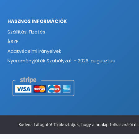
HASZNOS INFORMÁCIÓK
Szállítás, Fizetés
ÁSZF
Adatvédelmi irányelvek
Nyereményjáték Szabályzat – 2026. augusztus
Kedves Látogató! Tájékoztatjuk, hogy a honlap felhasználói 
© 2026 Munkavédelmi és Ruházati Webáruház - Minden jog fenntart