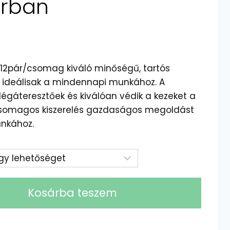
árban
 12pár/csomag kiváló minőségű, tartós
 ideálisak a mindennapi munkához. A
légáteresztőek és kiválóan védik a kezeket a
r/csomagos kiszerelés gazdaságos megoldást
nkához.
Kosárba teszem