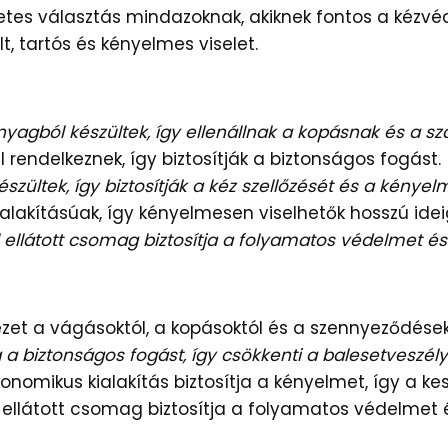
letes választás mindazoknak, akiknek fontos a ké
, tartós és kényelmes viselet.
nyagból készültek, így ellenállnak a kopásnak és a s
 rendelkeznek, így biztosítják a biztonságos fogást.
zültek, így biztosítják a kéz szellőzését és a kényel
alakításúak, így kényelmesen viselhetők hosszú idei
l ellátott csomag biztosítja a folyamatos védelmet 
ezet a vágásoktól, a kopásoktól és a szennyeződések
a a biztonságos fogást, így csökkenti a balesetveszély
nomikus kialakítás biztosítja a kényelmet, így a kes
l ellátott csomag biztosítja a folyamatos védelme