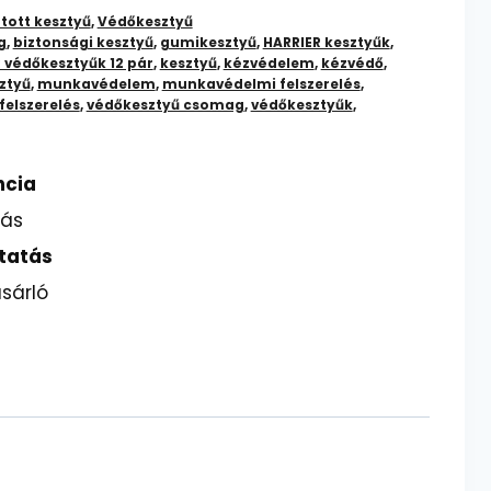
tott kesztyű
,
Védőkesztyű
g
,
biztonsági kesztyű
,
gumikesztyű
,
HARRIER kesztyűk
,
 védőkesztyűk 12 pár
,
kesztyű
,
kézvédelem
,
kézvédő
,
ztyű
,
munkavédelem
,
munkavédelmi felszerelés
,
felszerelés
,
védőkesztyű csomag
,
védőkesztyűk
,
ncia
lás
tatás
sárló