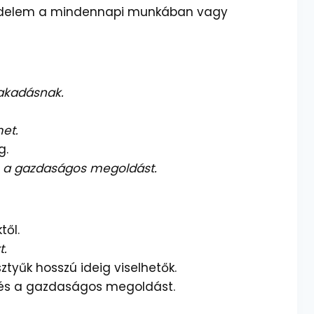
zvédelem a mindennapi munkában vagy
zakadásnak.
met.
g.
és a gazdaságos megoldást.
től.
t.
ztyűk hosszú ideig viselhetők.
t és a gazdaságos megoldást.