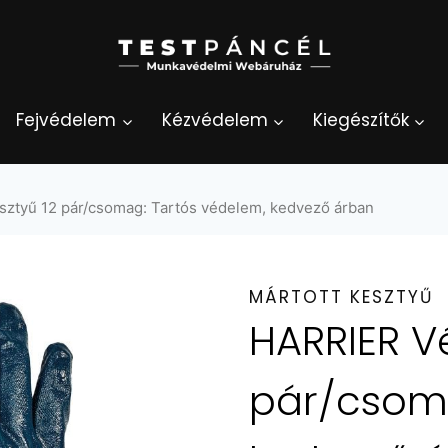
Fejvédelem
Kézvédelem
Kiegészítők
ztyű 12 pár/csomag: Tartós védelem, kedvező árban
MÁRTOTT KESZTYŰ
HARRIER V
pár/csoma