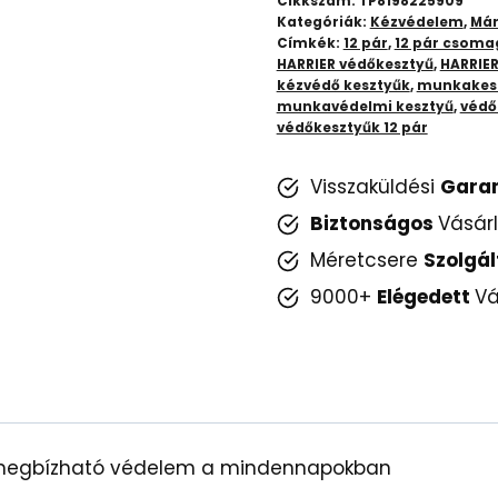
Cikkszám:
TP8198225909
Tartós
Kategóriák:
Kézvédelem
,
Már
Címkék:
12 pár
,
12 pár csoma
védelem,
HARRIER védőkesztyű
,
HARRIER
kedvező
kézvédő kesztyűk
,
munkakes
árban
munkavédelmi kesztyű
,
védő
védőkesztyűk 12 pár
mennyiség
Visszaküldési
Gara
Biztonságos
Vásár
Méretcsere
Szolgál
9000+
Elégedett
Vá
 megbízható védelem a mindennapokban