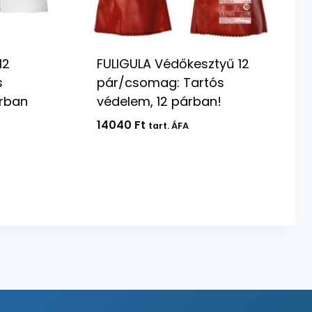
12
FULIGULA Védőkesztyű 12
s
pár/csomag: Tartós
rban
védelem, 12 párban!
14040
Ft
tart. ÁFA