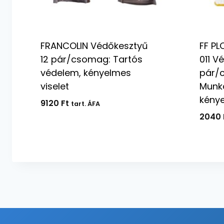
FRANCOLIN Védőkesztyű
FF PL
12 pár/csomag: Tartós
011 V
védelem, kényelmes
pár/
viselet
Munka
kény
9120
Ft
tart. ÁFA
2040