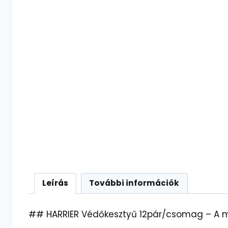
Leírás
További információk
## HARRIER Védőkesztyű 12pár/csomag – A