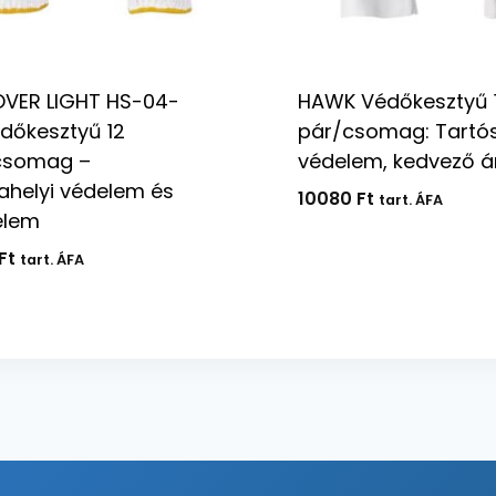
OVER LIGHT HS-04-
HAWK Védőkesztyű 
édőkesztyű 12
pár/csomag: Tartó
csomag –
védelem, kedvező á
helyi védelem és
10080
Ft
tart. ÁFA
elem
Ft
tart. ÁFA