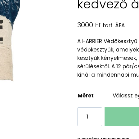
kedvező 
3000
Ft
tart. ÁFA
A HARRIER Védőkesztyű
védőkesztyűk, amelyek
kesztyűk kényelmesek, 
sérülésektől. A 12 pá
kínál a mindennapi mu
Méret
HARRIER
Védőkesztyű
12
pár/csomag: