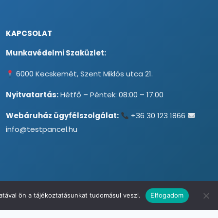
KAPCSOLAT
Munkavédelmi Szaküzlet:
6000 Kecskemét, Szent Miklós utca 21.
Nyitvatartás:
Hétfő – Péntek: 08:00 – 17:00
Webáruház ügyfélszolgálat:
+36 30 123 1866
info@testpancel.hu
tával ön a tájékoztatásunkat tudomásul veszi.
Elfogadom