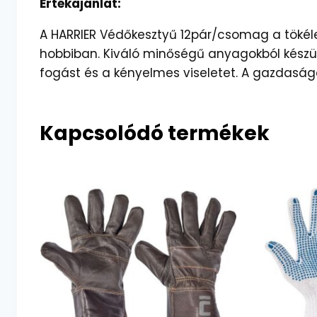
Értékajánlat:
A HARRIER Védőkesztyű 12pár/csomag a töké
hobbiban. Kiváló minőségű anyagokból készült,
fogást és a kényelmes viseletet. A gazdasá
Kapcsolódó termékek