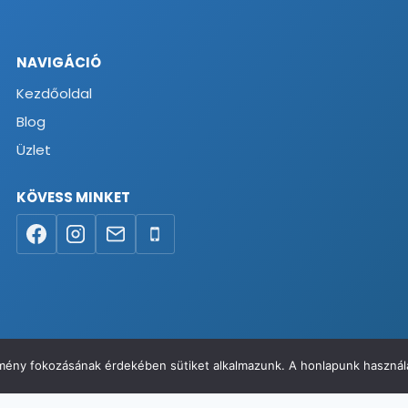
NAVIGÁCIÓ
Kezdőoldal
Blog
Üzlet
KÖVESS MINKET
élmény fokozásának érdekében sütiket alkalmazunk. A honlapunk használa
va