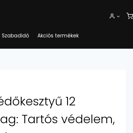
Szabadidő
Akciós termékek
édőkesztyű 12
g: Tartós védelem,