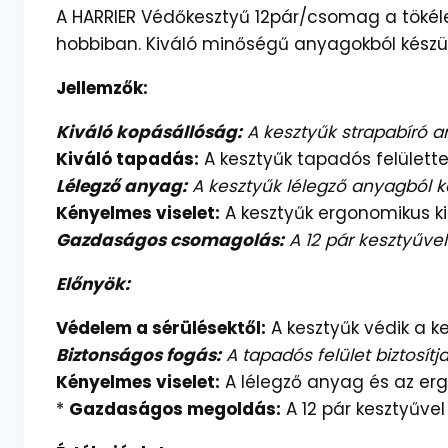
A HARRIER Védőkesztyű 12pár/csomag a töké
hobbiban. Kiváló minőségű anyagokból készült
Jellemzők:
Kiváló kopásállóság:
A kesztyűk strapabíró a
Kiváló tapadás:
A kesztyűk tapadós felülettel
Lélegző anyag:
A kesztyűk lélegző anyagból kés
Kényelmes viselet:
A kesztyűk ergonomikus ki
Gazdaságos csomagolás:
A 12 pár kesztyűve
Előnyök:
Védelem a sérülésektől:
A kesztyűk védik a k
Biztonságos fogás:
A tapadós felület biztosítj
Kényelmes viselet:
A lélegző anyag és az ergo
*
Gazdaságos megoldás:
A 12 pár kesztyűve