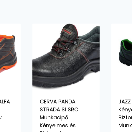
ALFA
CERVA PANDA
JAZZ 
STRADA S1 SRC
Kény
:
Munkacipő:
Bizt
Kényelmes és
Munk