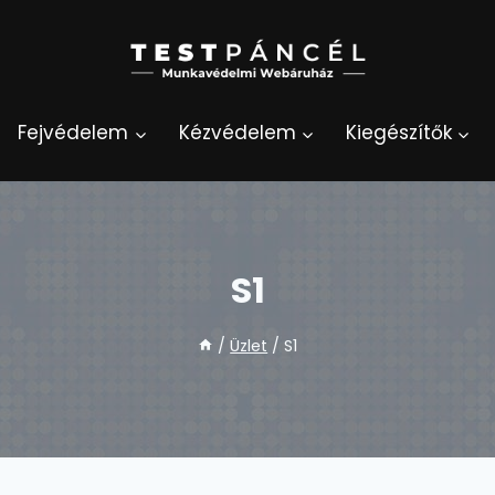
Fejvédelem
Kézvédelem
Kiegészítők
S1
/
Üzlet
/
S1