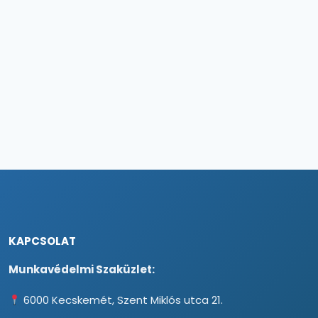
KAPCSOLAT
Munkavédelmi Szaküzlet:
6000 Kecskemét, Szent Miklós utca 21.