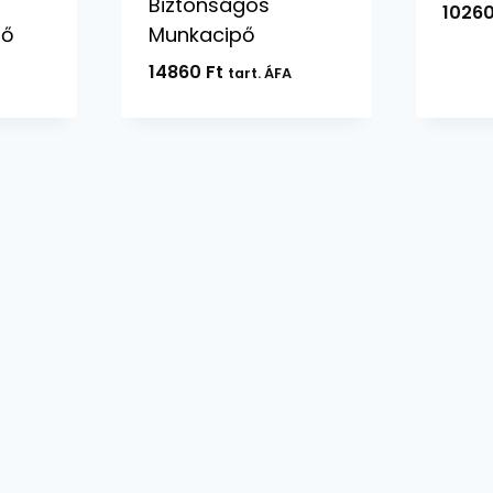
Biztonságos
1026
pő
Munkacipő
14860
Ft
tart. ÁFA