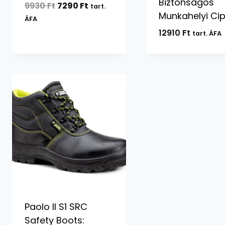
Biztonságos
Original
Current
9930
Ft
7290
Ft
tart.
Munkahelyi Ci
price
price
ÁFA
was:
is:
12910
Ft
tart. ÁFA
9930 Ft.
7290 Ft.
Paolo II S1 SRC
Safety Boots: