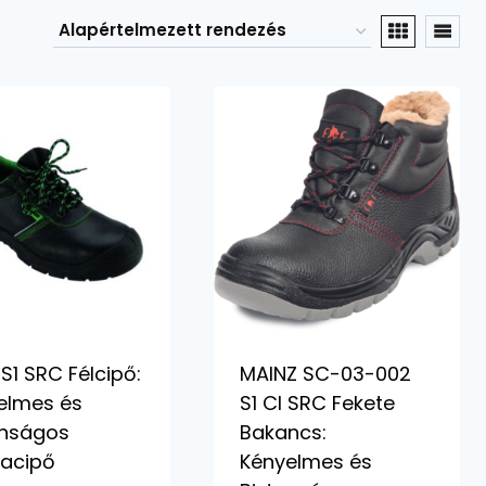
S1 SRC Félcipő:
MAINZ SC-03-002
elmes és
S1 CI SRC Fekete
onságos
Bakancs:
acipő
Kényelmes és