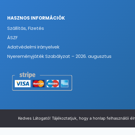
HASZNOS INFORMÁCIÓK
Szállítás, Fizetés
ÁSZF
Adatvédelmi irányelvek
Nyereményjáték Szabályzat – 2026. augusztus
Kedves Látogató! Tájékoztatjuk, hogy a honlap felhasználói 
© 2026 Munkavédelmi és Ruházati Webáruház - Minden jog fenntart