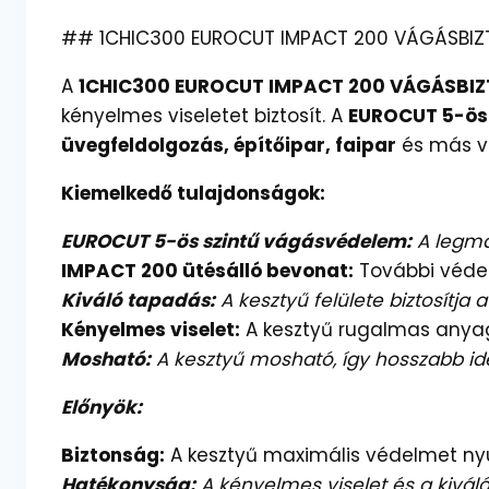
## 1CHIC300 EUROCUT IMPACT 200 VÁGÁSBIZTO
A
1CHIC300 EUROCUT IMPACT 200 VÁGÁSBI
kényelmes viseletet biztosít. A
EUROCUT 5-ös
üvegfeldolgozás, építőipar, faipar
és más ve
Kiemelkedő tulajdonságok:
EUROCUT 5-ös szintű vágásvédelem:
A legma
IMPACT 200 ütésálló bevonat:
További védelm
Kiváló tapadás:
A kesztyű felülete biztosítja 
Kényelmes viselet:
A kesztyű rugalmas anyagb
Mosható:
A kesztyű mosható, így hosszabb id
Előnyök:
Biztonság:
A kesztyű maximális védelmet nyúj
Hatékonyság:
A kényelmes viselet és a kivá