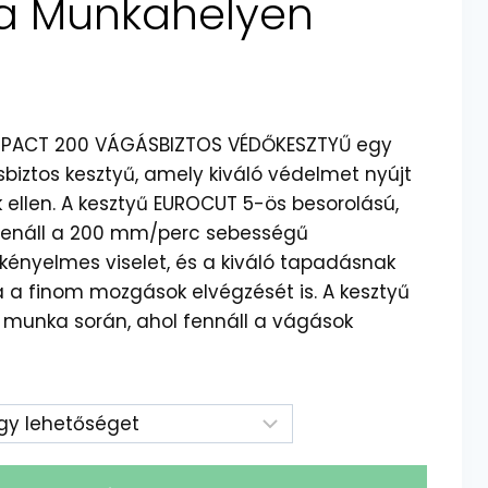
a Munkahelyen
MPACT 200 VÁGÁSBIZTOS VÉDŐKESZTYŰ egy
biztos kesztyű, amely kiváló védelmet nyújt
 ellen. A kesztyű EUROCUT 5-ös besorolású,
ellenáll a 200 mm/perc sebességű
kényelmes viselet, és a kiváló tapadásnak
a a finom mozgások elvégzését is. A kesztyű
zi munka során, ahol fennáll a vágások