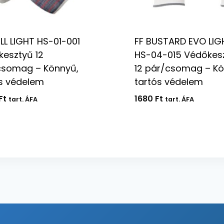
LL LIGHT HS-01-001
FF BUSTARD EVO LIG
esztyű 12
HS-04-015 Védőkes
csomag – Könnyű,
12 pár/csomag – Kö
s védelem
tartós védelem
Ft
1680
Ft
tart. ÁFA
tart. ÁFA