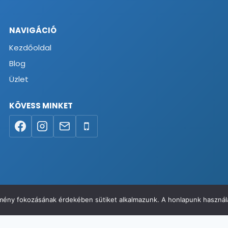
NAVIGÁCIÓ
Kezdőoldal
Blog
Üzlet
KÖVESS MINKET
élmény fokozásának érdekében sütiket alkalmazunk. A honlapunk használa
va
Elállás a szerződéstől