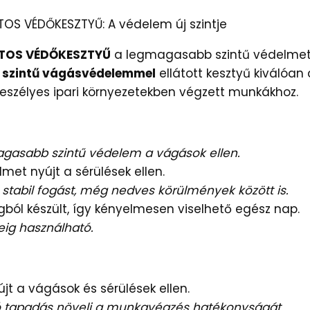
S VÉDŐKESZTYŰ: A védelem új szintje
ZTOS VÉDŐKESZTYŰ
a legmagasabb szintű védelmet 
 szintű vágásvédelemmel
ellátott kesztyű kiválóan
szélyes ipari környezetekben végzett munkákhoz.
gasabb szintű védelem a vágások ellen.
et nyújt a sérülések ellen.
a stabil fogást, még nedves körülmények között is.
ól készült, így kényelmesen viselhető egész nap.
eig használható.
t a vágások és sérülések ellen.
ló tapadás növeli a munkavégzés hatékonyságát.