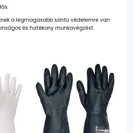
dás.
iknek a legmagasabb szintű védelemre van
iztonságos és hatékony munkavégzést.