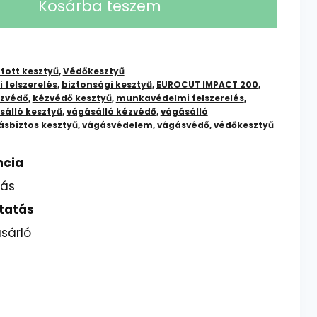
Kosárba teszem
tott kesztyű
,
Védőkesztyű
 felszerelés
,
biztonsági kesztyű
,
EUROCUT IMPACT 200
,
zvédő
,
kézvédő kesztyű
,
munkavédelmi felszerelés
,
sálló kesztyű
,
vágásálló kézvédő
,
vágásálló
sbiztos kesztyű
,
vágásvédelem
,
vágásvédő
,
védőkesztyű
ncia
lás
tatás
sárló