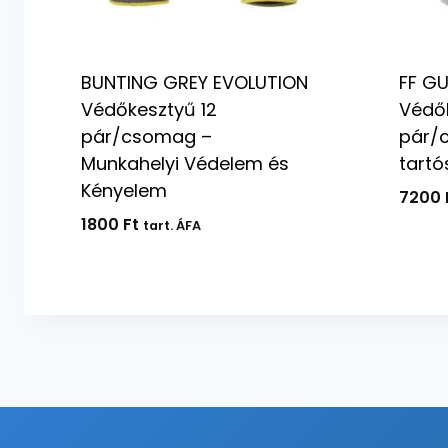
BUNTING GREY EVOLUTION
FF GU
Védőkesztyű 12
Védők
pár/csomag –
pár/
Munkahelyi Védelem és
tartó
Kényelem
7200
1800
Ft
tart. ÁFA