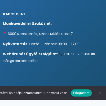
KAPCSOLAT
Munkavédelmi Szaküzlet:
6000 Kecskemét, Szent Miklós utca 21.
Nyitvatartás:
Hétfő – Péntek: 08:00 – 17:00
Webáruház ügyfélszolgálat:
+36 30 123 1866
info@testpancel.hu
tával ön a tájékoztatásunkat tudomásul veszi.
Elfogadom