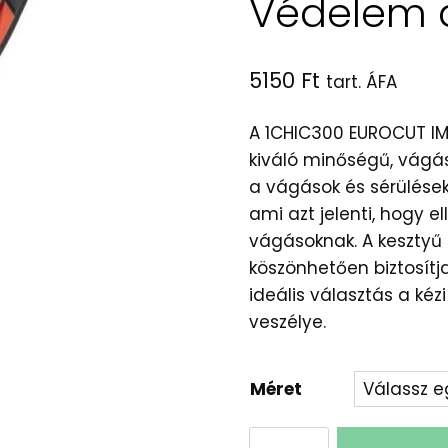
Védelem 
5150
Ft
tart. ÁFA
A 1CHIC300 EUROCUT I
kiváló minőségű, vágás
a vágások és sérülések
ami azt jelenti, hogy 
vágásoknak. A kesztyű 
köszönhetően biztosítj
ideális választás a ké
veszélye.
Méret
1CHIC300