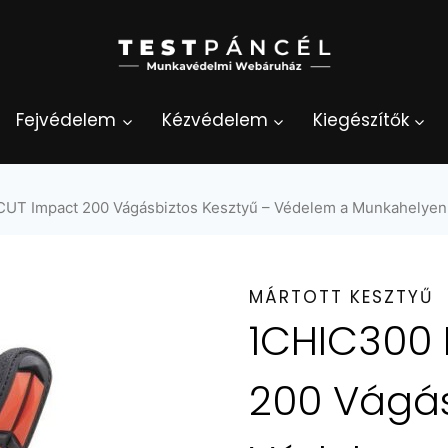
Fejvédelem
Kézvédelem
Kiegészítők
T Impact 200 Vágásbiztos Kesztyű – Védelem a Munkahelyen
MÁRTOTT KESZTYŰ
1CHIC300
200 Vágás