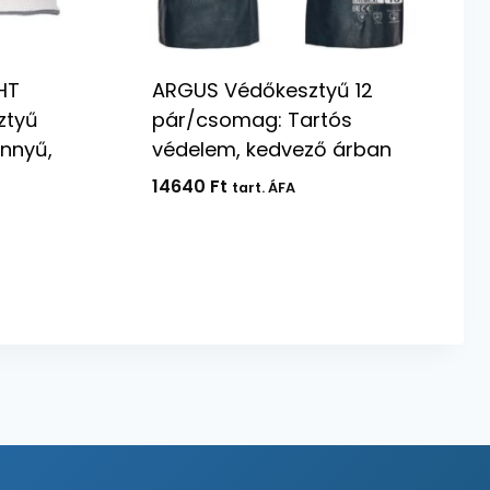
HT
ARGUS Védőkesztyű 12
ztyű
pár/csomag: Tartós
nnyű,
védelem, kedvező árban
14640
Ft
tart. ÁFA