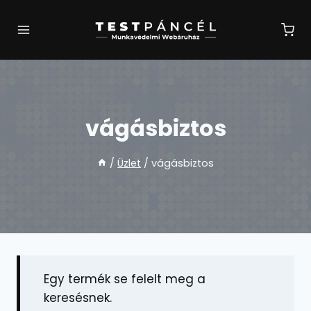
Skip
to
content
vágásbiztos
/
Üzlet
/
vágásbiztos
Egy termék se felelt meg a
keresésnek.