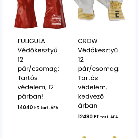
FULIGULA
CROW
Védőkesztyű
Védőkesztyű
12
12
pár/csomag:
pár/csomag:
Tartós
Tartós
védelem, 12
védelem,
párban!
kedvező
árban
14040
Ft
tart. ÁFA
12480
Ft
tart. ÁFA