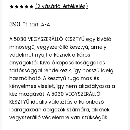
(
2
vásárlói értékelés)
Értékelés
2
5.00
az 5-
390
Ft
tart. ÁFA
ből,
értékelés
alapján
A 5030 VEGYSZERÁLLÓ KESZTYŰ egy kiváló
minőségű, vegyszerálló kesztyű, amely
védelmet nyújt a kéznek a káros
anyagoktól. Kiváló kopásállósággal és
tartóssággal rendelkezik, így hosszú ideig
használható. A kesztyű rugalmas és
kényelmes viselet, így nem akadályozza a
kéz mozgását. A 5030 VEGYSZERÁLLÓ
KESZTYŰ ideális választás a különböző
iparágakban dolgozók számára, akiknek
vegyszerálló védelemre van szükségük.