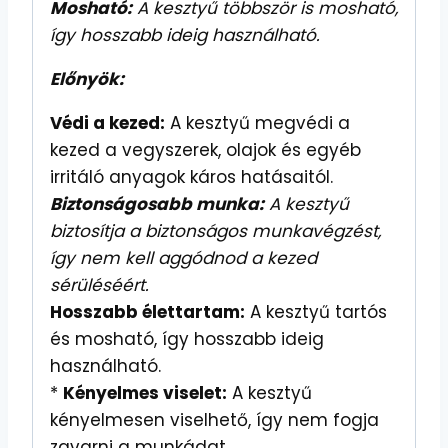
Mosható:
A kesztyű többször is mosható,
így hosszabb ideig használható.
Előnyök:
Védi a kezed:
A kesztyű megvédi a
kezed a vegyszerek, olajok és egyéb
irritáló anyagok káros hatásaitól.
Biztonságosabb munka:
A kesztyű
biztosítja a biztonságos munkavégzést,
így nem kell aggódnod a kezed
sérüléséért.
Hosszabb élettartam:
A kesztyű tartós
és mosható, így hosszabb ideig
használható.
*
Kényelmes viselet:
A kesztyű
kényelmesen viselhető, így nem fogja
zavarni a munkádat.