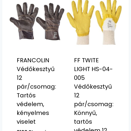
FRANCOLIN
FF TWITE
Védőkesztyű
LIGHT HS-04-
12
005
pár/csomag:
Védőkesztyű
Tartós
12
védelem,
pár/csomag:
kényelmes
Könnyű,
viselet
tartós
védelem 12