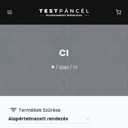
Skip
to
content
CI
/
Üzlet
/
CI
Termékek Szűrése