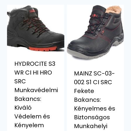
HYDROCITE S3
WR CI HI HRO
MAINZ SC-03-
SRC
002 S1 CI SRC
Munkavédelmi
Fekete
Bakancs:
Bakancs:
Kiváló
Kényelmes és
Védelem és
Biztonságos
Kényelem
Munkahelyi