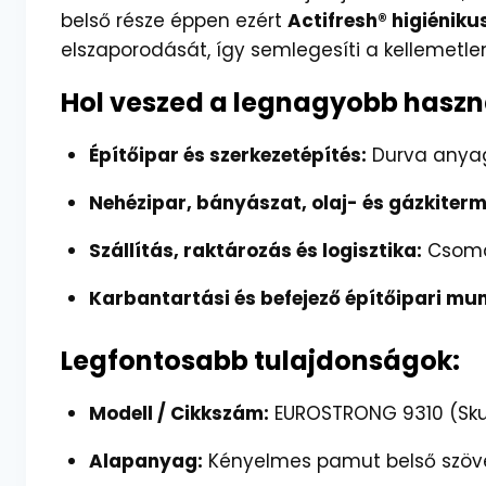
belső része éppen ezért
Actifresh® higiéniku
elszaporodását, így semlegesíti a kellemetle
Hol veszed a legnagyobb haszn
Építőipar és szerkezetépítés:
Durva anyag
Nehézipar, bányászat, olaj- és gázkiterm
Szállítás, raktározás és logisztika:
Csomag
Karbantartási és befejező építőipari mu
Legfontosabb tulajdonságok:
Modell / Cikkszám:
EUROSTRONG 9310 (Sku
Alapanyag:
Kényelmes pamut belső szöv