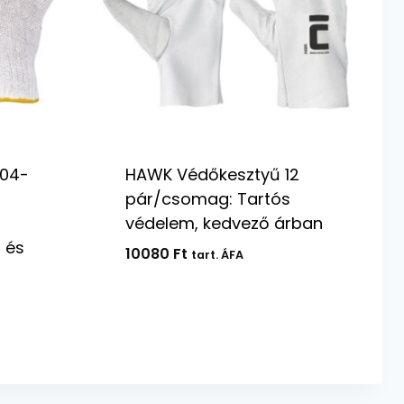
-04-
HAWK Védőkesztyű 12
pár/csomag: Tartós
védelem, kedvező árban
 és
10080
Ft
tart. ÁFA