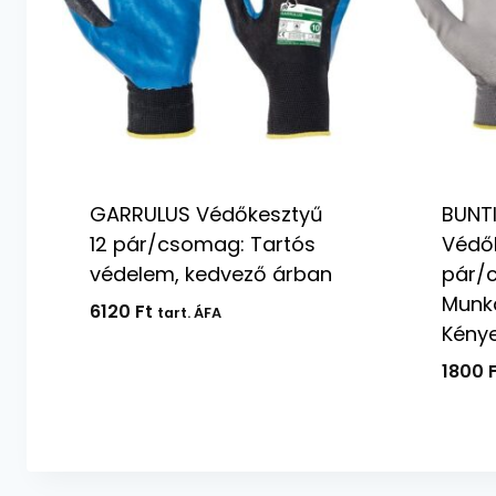
GARRULUS Védőkesztyű
BUNT
12 pár/csomag: Tartós
Védők
védelem, kedvező árban
pár/
Munk
6120
Ft
tart. ÁFA
Kény
1800