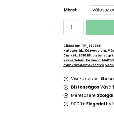
Méret
9310
EP
Mártott
Kesztyű:
Cikkszám:
TP_557995
Kiváló
Kategóriák:
Kézvédelem
,
Már
Címkék:
9310 EP
,
biztonsági k
Védelem
kézvédelem
,
kézvédő
,
MÁRTO
Munkához
munkavédelmi kesztyű
,
védő
és
Hobbikhoz
Visszaküldési
Gara
mennyiség
Biztonságos
Vásár
Méretcsere
Szolgál
9000+
Elégedett
Vá