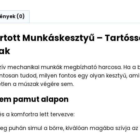
ények (0)
rtott Munkáskesztyű – Tartóssá
ak
enzív mechanikai munkák megbízható harcosa. Ha a 
ontosan tudod, milyen fontos egy olyan kesztyű, ami
tlen a műszak végére sem.
elem pamut alapon
s a komfortra lett tervezve:
g puhán simul a bőrre, kiválóan magába szívja az i