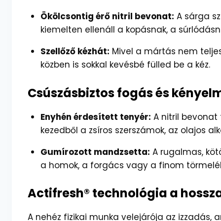
Ökölcsontig érő nitril bevonat:
A sárga szí
kiemelten ellenáll a kopásnak, a súrlódásna
Szellőző kézhát:
Mivel a mártás nem teljes
közben is sokkal kevésbé fülled be a kéz.
Csúszásbiztos fogás és kényel
Enyhén érdesített tenyér:
A nitril bevonat
kezedből a zsíros szerszámok, az olajos 
Gumírozott mandzsetta:
A rugalmas, kötö
a homok, a forgács vagy a finom törmelék 
Actifresh® technológia a hossza
A nehéz fizikai munka velejárója az izzadá