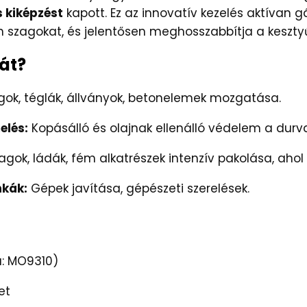
s kiképzést
kapott. Ez az innovatív kezelés aktívan 
n szagokat, és jelentősen meghosszabbítja a keszty
át?
ok, téglák, állványok, betonelemek mozgatása.
elés:
Kopásálló és olajnak ellenálló védelem a dur
ok, ládák, fém alkatrészek intenzív pakolása, ahol 
nkák:
Gépek javítása, gépészeti szerelések.
: MO9310)
et