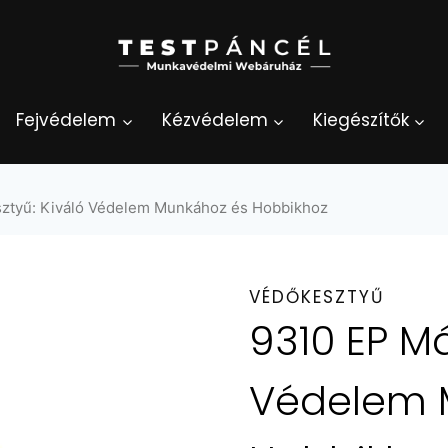
Fejvédelem
Kézvédelem
Kiegészítők
sztyű: Kiváló Védelem Munkához és Hobbikhoz
VÉDŐKESZTYŰ
9310 EP Má
Védelem 