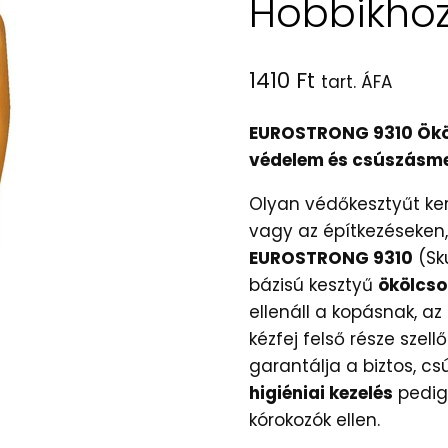
Hobbikho
1410
Ft
tart. ÁFA
EUROSTRONG 9310 Ökölc
védelem és csúszásme
Olyan védőkesztyűt ker
vagy az építkezéseken
EUROSTRONG 9310
(Sk
bázisú kesztyű
ökölcso
ellenáll a kopásnak, a
kézfej felső része szell
garantálja a biztos, c
higiéniai kezelés
pedig 
kórokozók ellen.