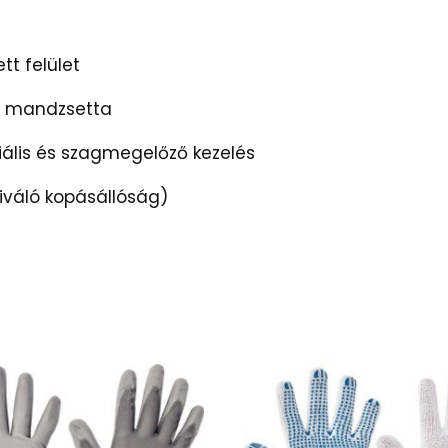
tt felület
t mandzsetta
iális és szagmegelőző kezelés
Kiváló kopásállóság)