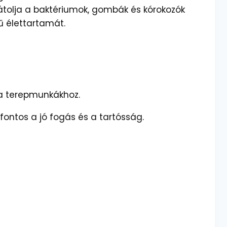
gátolja a baktériumok, gombák és kórokozók
ű élettartamát.
va terepmunkákhoz.
fontos a jó fogás és a tartósság.