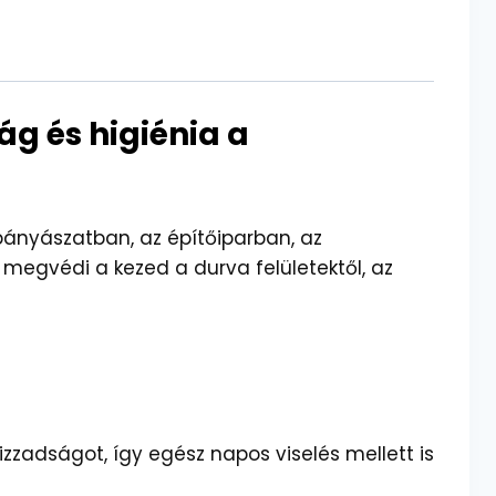
g és higiénia a
bányászatban, az építőiparban, az
 megvédi a kezed a durva felületektől, az
zzadságot, így egész napos viselés mellett is