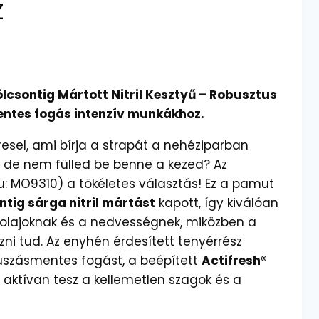
z
sontig Mártott Nitril Kesztyű – Robusztus
ntes fogás intenzív munkákhoz.
esel, ami bírja a strapát a nehéziparban
, de nem fülled be benne a kezed? Az
u: MO9310) a tökéletes választás! Ez a pamut
ntig sárga nitril mártást
kapott, így kiválóan
z olajoknak és a nedvességnek, miközben a
őzni tud. Az enyhén érdesített tenyérrész
súszásmentes fogást, a beépített
Actifresh®
aktívan tesz a kellemetlen szagok és a