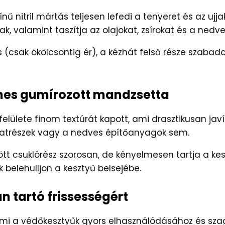
nű nitril mártás teljesen lefedi a tenyeret és az ujj
k, valamint taszítja az olajokat, zsírokat és a nedv
 (csak ökölcsontig ér), a kézhát felső része szabad
mes gumírozott mandzsetta
 felülete finom textúrát kapott, ami drasztikusan ja
alkatrészek vagy a nedves építőanyagok sem.
tt csuklórész szorosan, de kényelmesen tartja a ke
belehulljon a kesztyű belsejébe.
n tartó frissességért
s, ami a védőkesztyűk gyors elhasználódásához és s