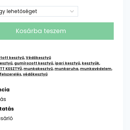
Kosárba teszem
tott kesztyű
,
Védőkesztyű
esztyű
,
gumírozott kesztyű
,
ipari kesztyű
,
kesztyűk
,
TT KESZTYŰ
,
munkakesztyű
,
munkaruha
,
munkavédelem
,
felszerelés
,
védőkesztyű
ncia
lás
tatás
sárló