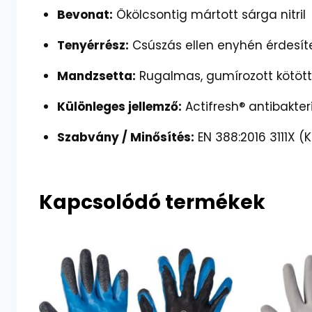
Bevonat:
Ökölcsontig mártott sárga nitril
Tenyérrész:
Csúszás ellen enyhén érdesíte
Mandzsetta:
Rugalmas, gumírozott kötöt
Különleges jellemző:
Actifresh® antibakter
Szabvány / Minősítés:
EN 388:2016 3111X (
Kapcsolódó termékek