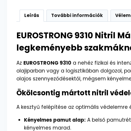
Leírás
További információk
Vélem
EUROSTRONG 9310 Nitril Má
legkeményebb szakmákn
Az
EUROSTRONG 9310
a nehéz fizikai és int
olajiparban vagy a logisztikában dolgozol, p
olajos szennyeződésektől, mégsem kényelme
Ökölcsontig mártott nitril véd
A kesztyű felépítése az optimális védelemre é
Kényelmes pamut alap:
A belső pamutréte
kényelmes marad.