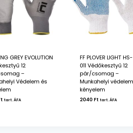
ING GREY EVOLUTION
FF PLOVER LIGHT HS
esztyű 12
011 Védőkesztyű 12
csomag –
pár/csomag –
ahelyi Védelem és
Munkahelyi védelem
elem
kényelem
Ft
2040
Ft
tart. ÁFA
tart. ÁFA