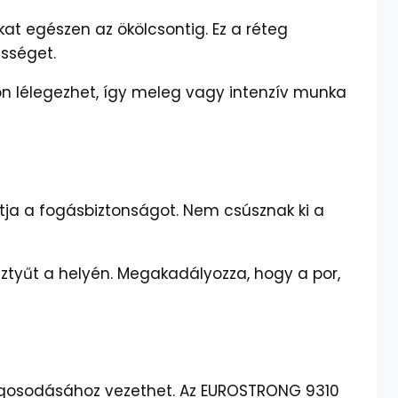
akat egészen az ökölcsontig. Ez a réteg
ességet.
on lélegezhet, így meleg vagy intenzív munka
vítja a fogásbiztonságot. Nem csúsznak ki a
sztyűt a helyén. Megakadályozza, hogy a por,
zagosodásához vezethet. Az EUROSTRONG 9310