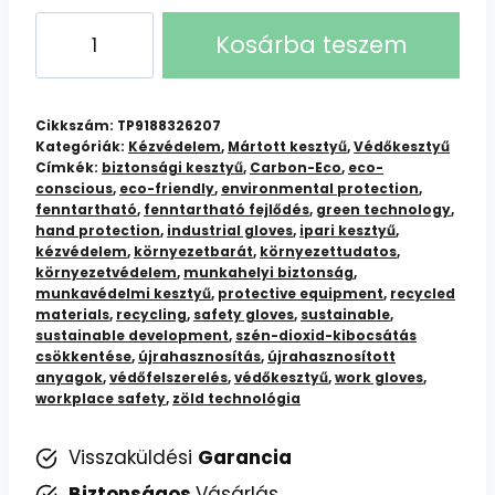
CARBON-
Kosárba teszem
ECO
Védőkesztyű:
Tartós,
Cikkszám:
TP9188326207
Környezetbarát
Kategóriák:
Kézvédelem
,
Mártott kesztyű
,
Védőkesztyű
Címkék:
biztonsági kesztyű
,
Carbon-Eco
,
eco-
Védelem
conscious
,
eco-friendly
,
environmental protection
,
mennyiség
fenntartható
,
fenntartható fejlődés
,
green technology
,
hand protection
,
industrial gloves
,
ipari kesztyű
,
kézvédelem
,
környezetbarát
,
környezettudatos
,
környezetvédelem
,
munkahelyi biztonság
,
munkavédelmi kesztyű
,
protective equipment
,
recycled
materials
,
recycling
,
safety gloves
,
sustainable
,
sustainable development
,
szén-dioxid-kibocsátás
csökkentése
,
újrahasznosítás
,
újrahasznosított
anyagok
,
védőfelszerelés
,
védőkesztyű
,
work gloves
,
workplace safety
,
zöld technológia
Visszaküldési
Garancia
Biztonságos
Vásárlás