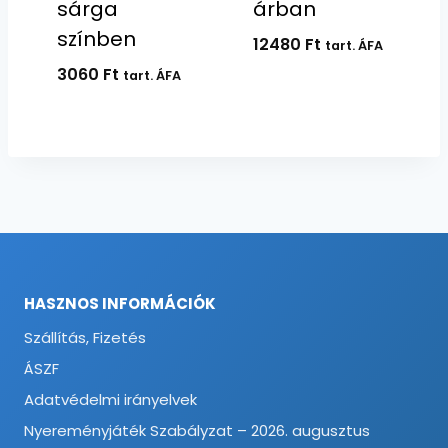
sárga
árban
színben
12480
Ft
tart. ÁFA
3060
Ft
tart. ÁFA
HASZNOS INFORMÁCIÓK
Szállítás, Fizetés
ÁSZF
Adatvédelmi irányelvek
Nyereményjáték Szabályzat – 2026. augusztus