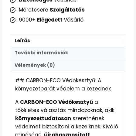
Méretcsere
Szolgáltatás
9000+
Elégedett
Vásárló
Leírás
További információk
Vélemények (0)
## CARBON-ECO Védőkesztyű: A
környezetbarát védelem a kezednek
A
CARBON-ECO Védőkesztyű
a
tökéletes választás mindazoknak, akik
környezettudatosan
szeretnének
védelmet biztosítani a kezeiknek. Kiváló
minőségű,
újrahasznosított