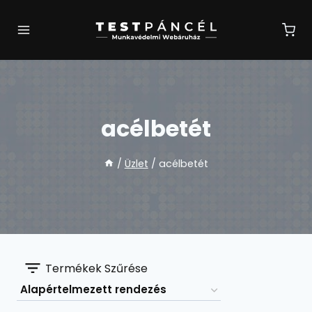
Skip
to
content
acélbetét
/
Üzlet
/
acélbetét
Termékek Szűrése