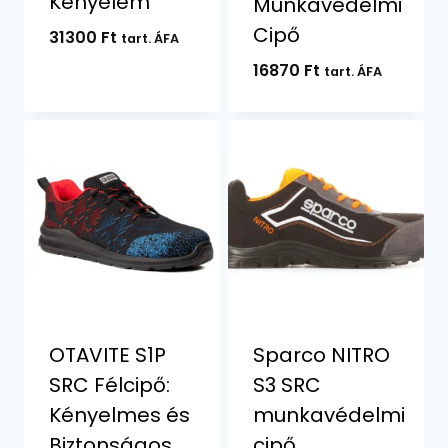
Kényelem
Munkavédelmi
Cipő
31300
Ft
tart. ÁFA
16870
Ft
tart. ÁFA
OTAVITE S1P
Sparco NITRO
SRC Félcipő:
S3 SRC
Kényelmes és
munkavédelmi
Biztonságos
cipő