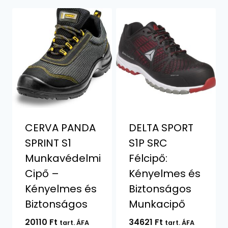
CERVA PANDA
DELTA SPORT
SPRINT S1
S1P SRC
Munkavédelmi
Félcipő:
Cipő –
Kényelmes és
Kényelmes és
Biztonságos
Biztonságos
Munkacipő
20110
Ft
34621
Ft
tart. ÁFA
tart. ÁFA