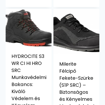
HYDROCITE S3
WR CI HI HRO
Milerite
SRC
Félcipő
Munkavédelmi
Fekete-Szürke
Bakancs:
(S1P SRC) –
Kiváló
Biztonságos
Védelem és
és Kényelmes