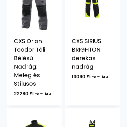
CXS Orion
CXS SIRIUS
Teodor Téli
BRIGHTON
Bélésű
derekas
Nadrág:
nadrág
Meleg és
13090
Ft
tart. ÁFA
Stílusos
22280
Ft
tart. ÁFA