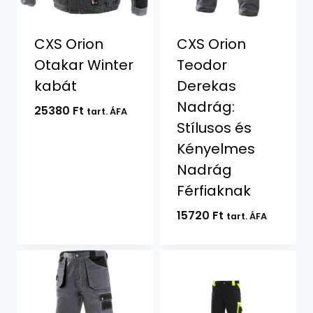
CXS Orion
CXS Orion
Otakar Winter
Teodor
kabát
Derekas
Nadrág:
25380
Ft
tart. ÁFA
Stílusos és
Kényelmes
Nadrág
Férfiaknak
15720
Ft
tart. ÁFA