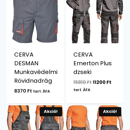
CERVA
CERVA
DESMAN
Emerton Plus
Munkavédelmi
dzseki
Rövidnadrág
Original
Current
15810
Ft
11200
Ft
price
price
tart. ÁFA
8370
Ft
tart. ÁFA
was:
is:
15810 Ft.
11200 Ft
Akció!
Akció!