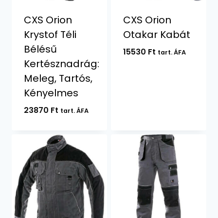
CXS Orion
CXS Orion
Krystof Téli
Otakar Kabát
Bélésű
15530
Ft
tart. ÁFA
Kertésznadrág:
Meleg, Tartós,
Kényelmes
23870
Ft
tart. ÁFA