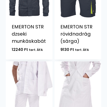
EMERTON STR
EMERTON STR
dzseki
rövidnadrág
munkáskabát
(sárga)
12240
Ft
9130
Ft
tart. ÁFA
tart. ÁFA