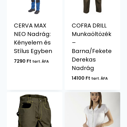
CERVA MAX
COFRA DRILL
NEO Nadrág:
Munkaöltözék
Kényelem és
–
Stílus Egyben
Barna/Fekete
Derekas
7290
Ft
tart. ÁFA
Nadrág
14100
Ft
tart. ÁFA