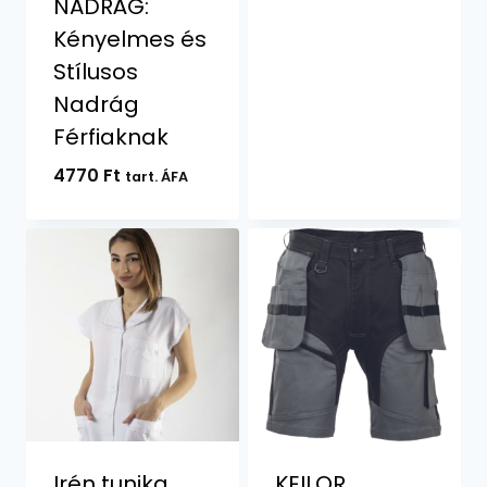
NADRÁG:
Kényelmes és
Stílusos
Nadrág
Férfiaknak
4770
Ft
tart. ÁFA
Irén tunika
KEILOR