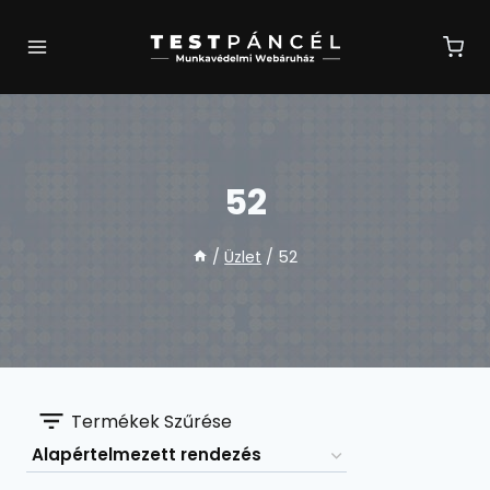
Skip
to
content
52
/
Üzlet
/
52
Termékek Szűrése