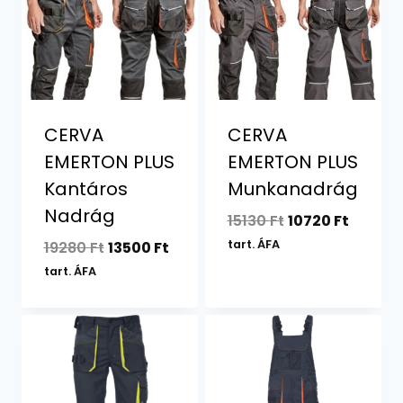
CERVA
CERVA
EMERTON PLUS
EMERTON PLUS
Kantáros
Munkanadrág
Nadrág
Original
Curren
15130
Ft
10720
Ft
price
price
Original
Current
tart. ÁFA
19280
Ft
13500
Ft
was:
is:
price
price
tart. ÁFA
15130 Ft.
10720 F
was:
is:
19280 Ft.
13500 Ft.