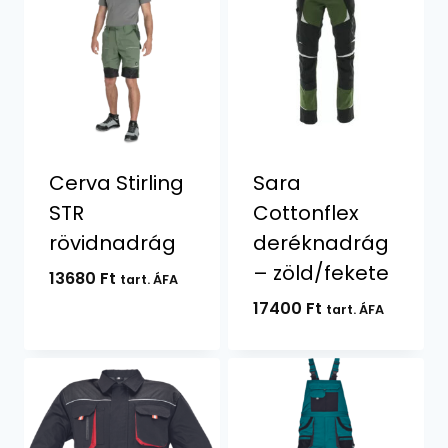
Cerva Stirling
Sara
STR
Cottonflex
rövidnadrág
deréknadrág
– zöld/fekete
13680
Ft
tart. ÁFA
17400
Ft
tart. ÁFA