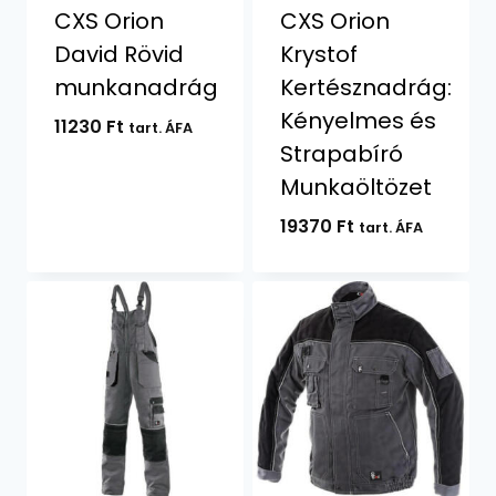
CXS Orion
CXS Orion
David Rövid
Krystof
munkanadrág
Kertésznadrág:
Kényelmes és
11230
Ft
tart. ÁFA
Strapabíró
Munkaöltözet
19370
Ft
tart. ÁFA