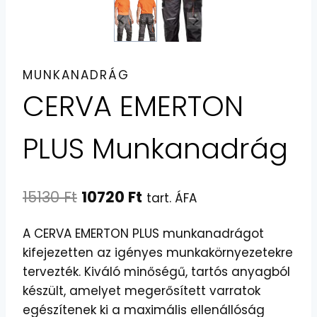
MUNKANADRÁG
CERVA EMERTON
PLUS Munkanadrág
Original
Current
15130
Ft
10720
Ft
tart. ÁFA
price
price
A CERVA EMERTON PLUS munkanadrágot
was:
is:
kifejezetten az igényes munkakörnyezetekre
15130 Ft.
10720 Ft.
tervezték. Kiváló minőségű, tartós anyagból
készült, amelyet megerősített varratok
egészítenek ki a maximális ellenállóság