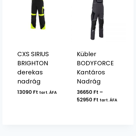
CXS SIRIUS
Kübler
BRIGHTON
BODYFORCE
derekas
Kantáros
nadrág
Nadrág
13090
Ft
36650
Ft
–
tart. ÁFA
Ártartomány:
52950
Ft
tart. ÁFA
36650 Ft
-
52950 Ft