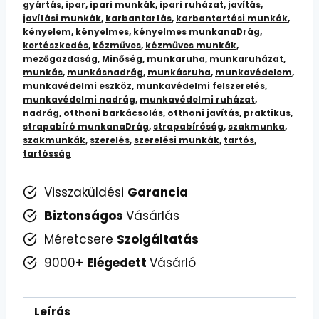
gyártás
,
ipar
,
ipari munkák
,
ipari ruházat
,
javítás
,
javítási munkák
,
karbantartás
,
karbantartási munkák
,
kényelem
,
kényelmes
,
kényelmes munkanaDrág
,
kertészkedés
,
kézműves
,
kézműves munkák
,
mezőgazdaság
,
Minőség
,
munkaruha
,
munkaruházat
,
munkás
,
munkásnadrág
,
munkásruha
,
munkavédelem
,
munkavédelmi eszköz
,
munkavédelmi felszerelés
,
munkavédelmi nadrág
,
munkavédelmi ruházat
,
nadrág
,
otthoni barkácsolás
,
otthoni javítás
,
praktikus
,
strapabíró munkanaDrág
,
strapabíróság
,
szakmunka
,
szakmunkák
,
szerelés
,
szerelési munkák
,
tartós
,
tartósság
Visszaküldési
Garancia
Biztonságos
Vásárlás
Méretcsere
Szolgáltatás
9000+
Elégedett
Vásárló
Leírás