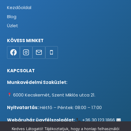
Kezdőoldal
Blog
Üzlet
KÖVESS MINKET
KAPCSOLAT
Munkavédelmi Szaküzlet:
6000 Kecskemét, Szent Miklós utca 21.
Nyitvatartás:
Hétfő – Péntek: 08:00 – 17:00
Webáruház ügyfélszolgálat:
+36 30 123 1866
info@testpancel.hu
Kedves Látogató! Tájékoztatjuk, hogy a honlap felhasználói