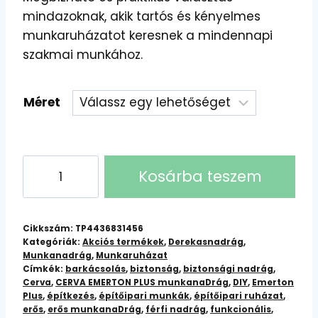
mindazoknak, akik tartós és kényelmes
munkaruházatot keresnek a mindennapi
szakmai munkához.
Méret
CERVA
Kosárba teszem
EMERTON
PLUS
Munkanadrág
Cikkszám:
TP4436831456
mennyiség
Kategóriák:
Akciós termékek
,
Derekasnadrág
,
Munkanadrág
,
Munkaruházat
Címkék:
barkácsolás
,
biztonság
,
biztonsági nadrág
,
Cerva
,
CERVA EMERTON PLUS munkanaDrág
,
DIY
,
Emerton
Plus
,
építkezés
,
építőipari munkák
,
építőipari ruházat
,
erős
,
erős munkanaDrág
,
férfi nadrág
,
funkcionális
,