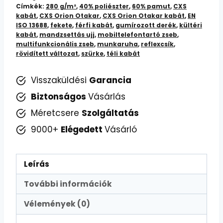
Címkék:
280 g/m²
,
40% poliészter
,
60% pamut
,
CXS
kabát
,
CXS Orion Otakar
,
CXS Orion Otakar kabát
,
EN
ISO 13688
,
fekete
,
férfi kabát
,
gumírozott derék
,
kültéri
kabát
,
mandzsettás ujj
,
mobiltelefontartó zseb
,
multifunkcionális zseb
,
munkaruha
,
reflexcsík
,
rövidített változat
,
szürke
,
téli kabát
Visszaküldési
Garancia
Biztonságos
Vásárlás
Méretcsere
Szolgáltatás
9000+
Elégedett
Vásárló
Leírás
További információk
Vélemények (0)