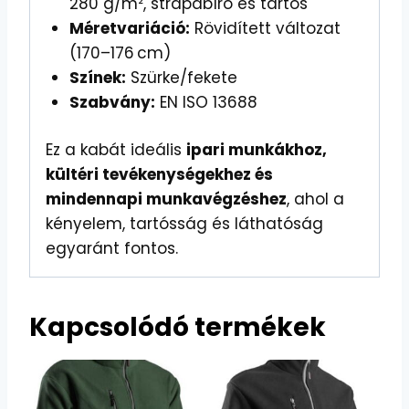
280 g/m², strapabíró és tartós
Méretvariáció:
Rövidített változat
(170–176 cm)
Színek:
Szürke/fekete
Szabvány:
EN ISO 13688
Ez a kabát ideális
ipari munkákhoz,
kültéri tevékenységekhez és
mindennapi munkavégzéshez
, ahol a
kényelem, tartósság és láthatóság
egyaránt fontos.
Kapcsolódó termékek