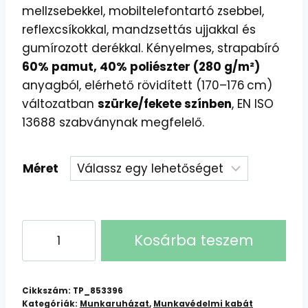
mellzsebekkel, mobiltelefontartó zsebbel,
reflexcsíkokkal, mandzsettás ujjakkal és
gumírozott derékkal. Kényelmes, strapabíró
60% pamut, 40% poliészter (280 g/m²)
anyagból, elérhető rövidített (170–176 cm)
változatban
szürke/fekete színben
, EN ISO
13688 szabványnak megfelelő.
Méret
CXS
Kosárba teszem
Orion
Otakar
Kabát
Cikkszám:
TP_853396
mennyiség
Kategóriák:
Munkaruházat
,
Munkavédelmi kabát