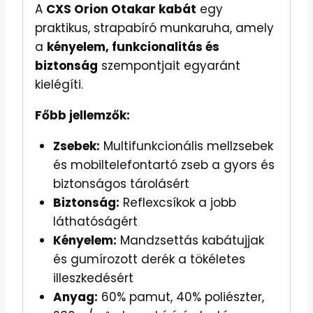
A
CXS Orion Otakar kabát
egy
praktikus, strapabíró munkaruha, amely
a
kényelem, funkcionalitás és
biztonság
szempontjait egyaránt
kielégíti.
Főbb jellemzők:
Zsebek:
Multifunkcionális mellzsebek
és mobiltelefontartó zseb a gyors és
biztonságos tárolásért
Biztonság:
Reflexcsíkok a jobb
láthatóságért
Kényelem:
Mandzsettás kabátujjak
és gumírozott derék a tökéletes
illeszkedésért
Anyag:
60% pamut, 40% poliészter,