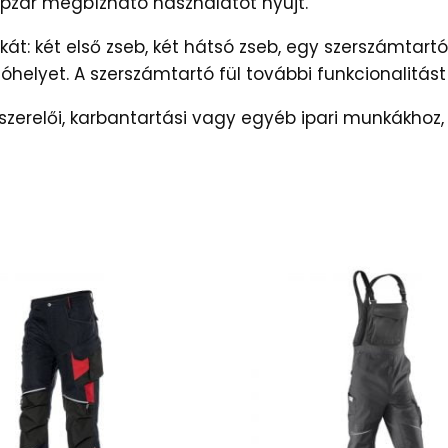
ipzár megbízható használatot nyújt.
kát: két első zseb, két hátsó zseb, egy szerszámtart
óhelyet. A szerszámtartó fül további funkcionalitást 
, szerelői, karbantartási vagy egyéb ipari munkákhoz