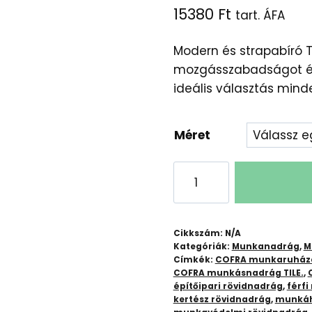
15380
Ft
tart. ÁFA
Modern és strapabíró 
mozgásszabadságot és k
ideális választás min
Méret
COFRA
TILE
(03
BARNA/FEKETE)
Cikkszám:
N/A
RÖVIDNADRÁG
Kategóriák:
Munkanadrág
,
M
Címkék:
COFRA munkaruház
mennyiség
COFRA munkásnadrág TILE.
,
építőipari rövidnadrág
,
férfi
kertész rövidnadrág
,
munkáh