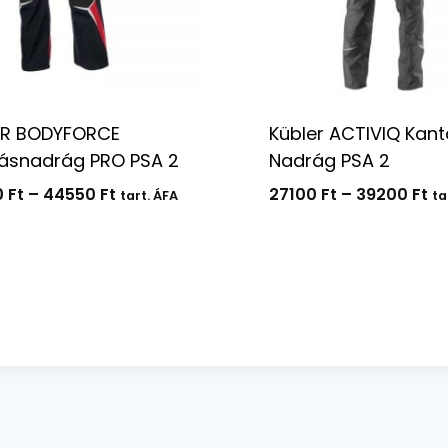
ER BODYFORCE
Kübler ACTIVIQ Kant
ásnadrág PRO PSA 2
Nadrág PSA 2
Ártartomány:
Ár
0
Ft
–
44550
Ft
27100
Ft
–
39200
Ft
tart. ÁFA
ta
30840 Ft
27
-
-
44550 Ft
39