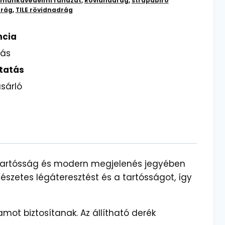
munkavédelmi ruházat
,
Rövidnadrág
,
strapabíró
drág
,
TILE rövidnadrág
ncia
lás
tatás
sárló
 tartósság és modern megjelenés jegyében
szetes légáteresztést és a tartósságot, így
amot biztosítanak. Az állítható derék