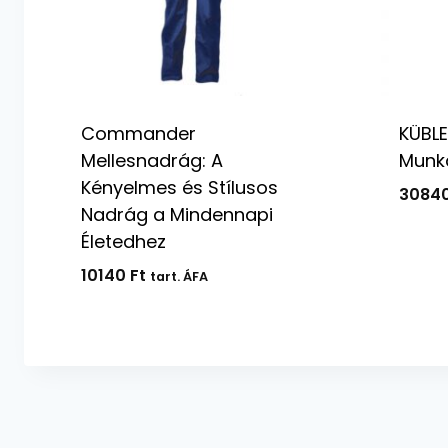
Commander
KÜBL
Mellesnadrág: A
Munk
Kényelmes és Stílusos
3084
Nadrág a Mindennapi
Életedhez
10140
Ft
tart. ÁFA