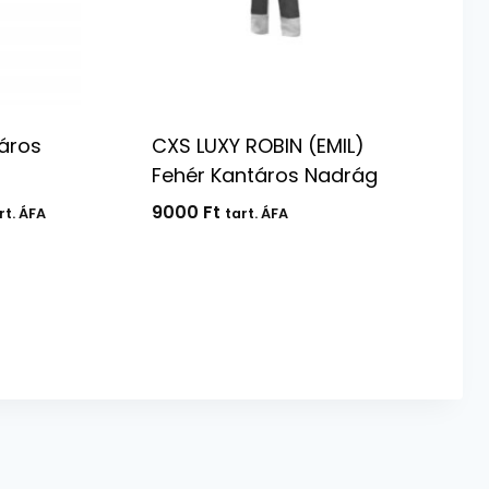
áros
CXS LUXY ROBIN (EMIL)
Fehér Kantáros Nadrág
tartomány:
9000
Ft
rt. ÁFA
tart. ÁFA
100 Ft
200 Ft