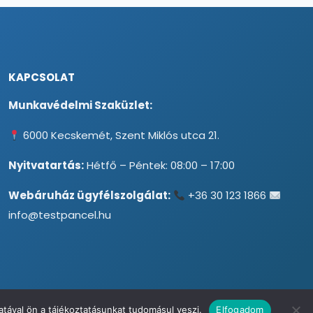
KAPCSOLAT
Munkavédelmi Szaküzlet:
6000 Kecskemét, Szent Miklós utca 21.
Nyitvatartás:
Hétfő – Péntek: 08:00 – 17:00
Webáruház ügyfélszolgálat:
+36 30 123 1866
info@testpancel.hu
tával ön a tájékoztatásunkat tudomásul veszi.
Elfogadom