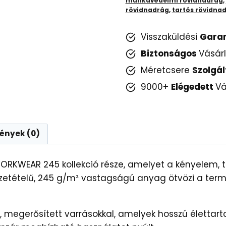
munkavédelmi rövidnadrág
,
rövidnadrág
,
tartós rövidna
Visszaküldési
Gara
Biztonságos
Vásár
Méretcsere
Szolgál
9000+
Elégedett
Vá
ények (0)
ORKWEAR 245 kollekció része, amelyet a kényelem,
szetételű, 245 g/m² vastagságú anyag ötvözi a termé
ú, megerősített varrásokkal, amelyek hosszú élettart