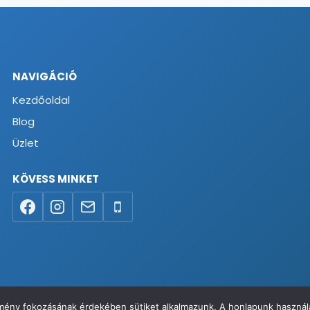
NAVIGÁCIÓ
Kezdőoldal
Blog
Üzlet
KÖVESS MINKET
élmény fokozásának érdekében sütiket alkalmazunk. A honlapunk használa