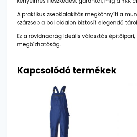
kényelmes illeszkedést garantál, míg a YKK c
A praktikus zsebkialakítás megkönnyíti a mun
szárzseb a bal oldalon biztosít elegendő tárol
Ez a rövidnadrág ideális választás építőipari
megbízhatóság.
Kapcsolódó termékek