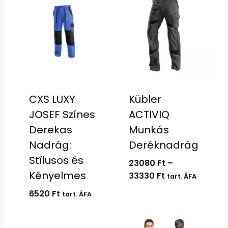
CXS LUXY
Kübler
JOSEF Színes
ACTIVIQ
Derekas
Munkás
Nadrág:
Deréknadrág
Stílusos és
23080
Ft
–
Kényelmes
Ártartomány:
33330
Ft
tart. ÁFA
23080 Ft
6520
Ft
tart. ÁFA
-
33330 Ft