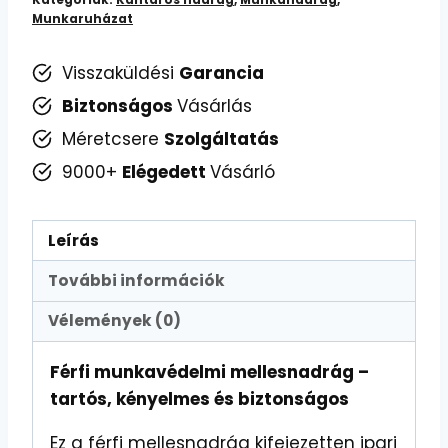
Kategóriák:
Kantáros nadrág
,
Munkanadrág
,
Munkaruházat
Visszaküldési
Garancia
Biztonságos
Vásárlás
Méretcsere
Szolgáltatás
9000+
Elégedett
Vásárló
Leírás
További információk
Vélemények (0)
Férfi munkavédelmi mellesnadrág –
tartós, kényelmes és biztonságos
Ez a férfi mellesnadrág kifejezetten ipari