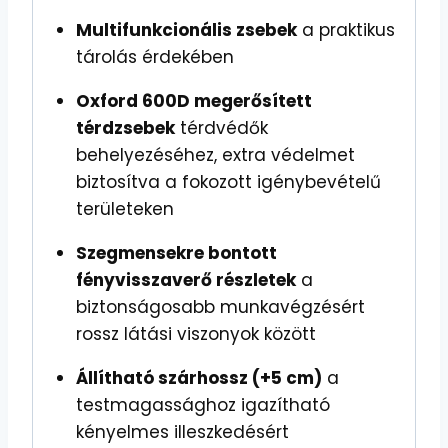
Multifunkcionális zsebek
a praktikus
tárolás érdekében
Oxford 600D megerősített
térdzsebek
térdvédők
behelyezéséhez, extra védelmet
biztosítva a fokozott igénybevételű
területeken
Szegmensekre bontott
fényvisszaverő részletek
a
biztonságosabb munkavégzésért
rossz látási viszonyok között
Állítható szárhossz (+5 cm)
a
testmagassághoz igazítható
kényelmes illeszkedésért