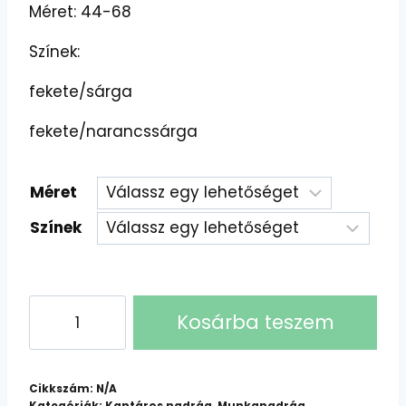
Méret: 44-68
Színek:
fekete/sárga
fekete/narancssárga
Méret
Színek
CERVA
Kosárba teszem
EMERTON
STR
mellesnadrág
Cikkszám:
N/A
mennyiség