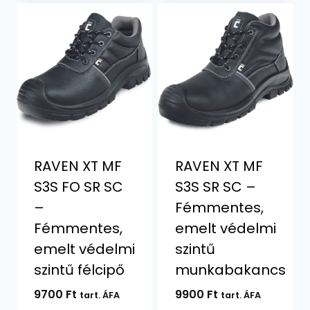
11060 Ft.
10790 Ft.
RAVEN XT MF
RAVEN XT MF
S3S FO SR SC
S3S SR SC –
–
Fémmentes,
Fémmentes,
emelt védelmi
emelt védelmi
szintű
szintű félcipő
munkabakancs
9700
Ft
9900
Ft
tart. ÁFA
tart. ÁFA