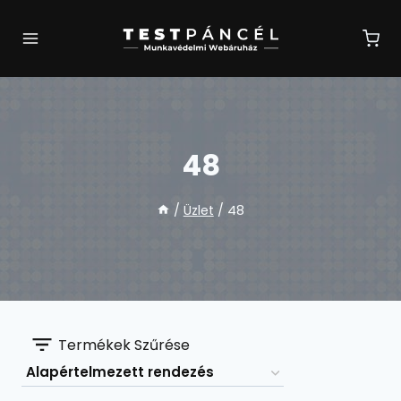
Skip
to
content
48
/
Üzlet
/
48
Termékek Szűrése