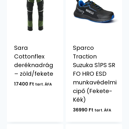
Sara
Sparco
Cottonflex
Traction
deréknadrág
Suzuka S1PS SR
– zöld/fekete
FO HRO ESD
munkavédelmi
17400
Ft
tart. ÁFA
cipő (Fekete-
Kék)
36990
Ft
tart. ÁFA