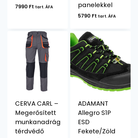
panelekkel
7990
Ft
tart. ÁFA
5790
Ft
tart. ÁFA
CERVA CARL –
ADAMANT
Megerősített
Allegro S1P
munkanadrág
ESD
térdvédő
Fekete/Zöld