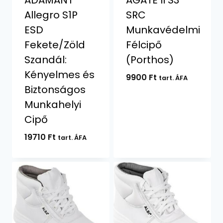
Allegro S1P
SRC
ESD
Munkavédelmi
Fekete/Zöld
Félcipő
Szandál:
(Porthos)
Kényelmes és
9900
Ft
tart. ÁFA
Biztonságos
Munkahelyi
Cipő
19710
Ft
tart. ÁFA