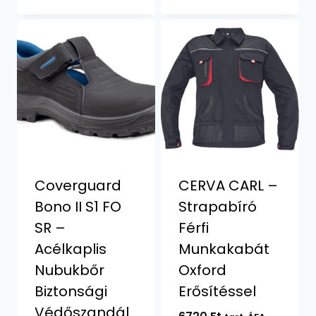
was:
is:
11200 Ft.
10890 Ft.
Coverguard
CERVA CARL –
Bono II S1 FO
Strapabíró
SR –
Férfi
Acélkaplis
Munkakabát
Nubukbőr
Oxford
Biztonsági
Erősítéssel
Védőszandál