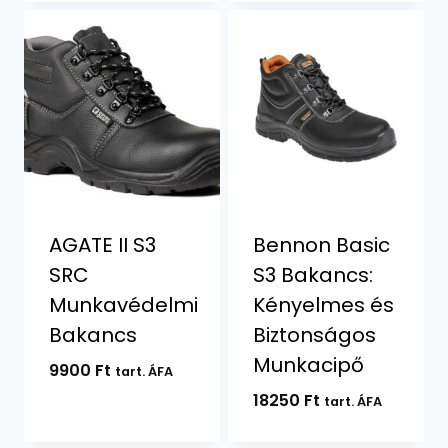
AGATE II S3
Bennon Basic
SRC
S3 Bakancs:
Munkavédelmi
Kényelmes és
Bakancs
Biztonságos
Munkacipő
9900
Ft
tart. ÁFA
18250
Ft
tart. ÁFA