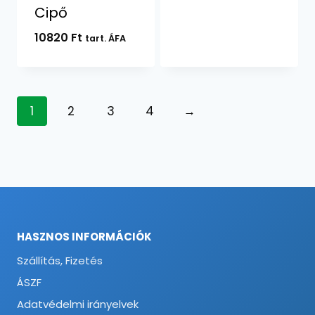
Cipő
10820
Ft
tart. ÁFA
1
2
3
4
→
HASZNOS INFORMÁCIÓK
Szállítás, Fizetés
ÁSZF
Adatvédelmi irányelvek