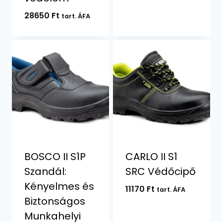
28650
Ft
tart. ÁFA
BOSCO II S1P
CARLO II S1
Szandál:
SRC Védőcipő
Kényelmes és
11170
Ft
tart. ÁFA
Biztonságos
Munkahelyi