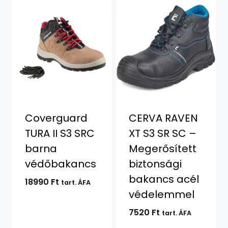
Coverguard
CERVA RAVEN
TURA II S3 SRC
XT S3 SR SC –
barna
Megerősített
védőbakancs
biztonsági
bakancs acél
18990
Ft
tart. ÁFA
védelemmel
7520
Ft
tart. ÁFA