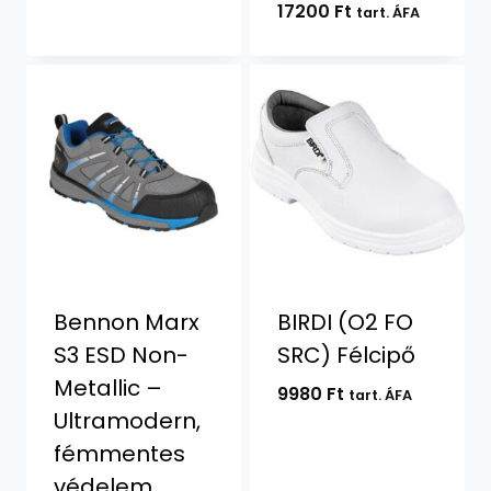
17200
Ft
tart. ÁFA
Bennon Marx
BIRDI (O2 FO
S3 ESD Non-
SRC) Félcipő
Metallic –
9980
Ft
tart. ÁFA
Ultramodern,
fémmentes
védelem