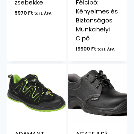
zsebekkel
Félcipő:
Kényelmes és
5970
Ft
tart. ÁFA
Biztonságos
Munkahelyi
Cipő
19900
Ft
tart. ÁFA
ADAMANT
AGATE II S3