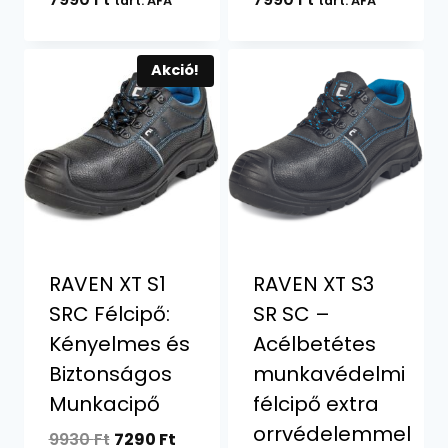
tart. ÁFA
tart. ÁFA
Akció!
RAVEN XT S1
RAVEN XT S3
SRC Félcipő:
SR SC –
Kényelmes és
Acélbetétes
Biztonságos
munkavédelmi
Munkacipő
félcipő extra
orrvédelemmel
Original
Current
9930
Ft
7290
Ft