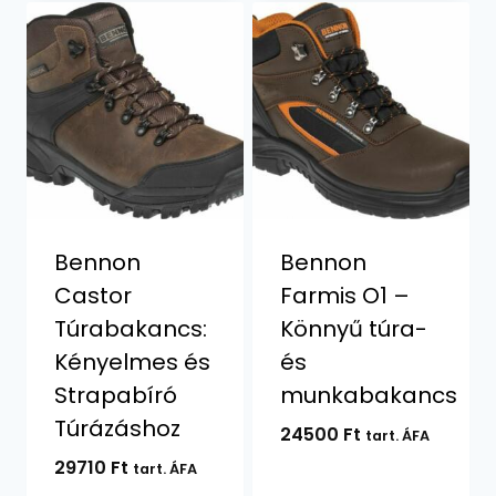
Bennon
Bennon
Castor
Farmis O1 –
Túrabakancs:
Könnyű túra-
Kényelmes és
és
Strapabíró
munkabakancs
Túrázáshoz
24500
Ft
tart. ÁFA
29710
Ft
tart. ÁFA