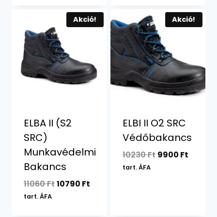
Akció!
Akció!
ELBA II (S2
ELBI II O2 SRC
SRC)
Védőbakancs
Munkavédelmi
Original
Curren
10230
Ft
9900
Ft
Bakancs
price
price
tart. ÁFA
was:
is:
Original
Current
11060
Ft
10790
Ft
10230 Ft.
9900 Ft
price
price
tart. ÁFA
was:
is: