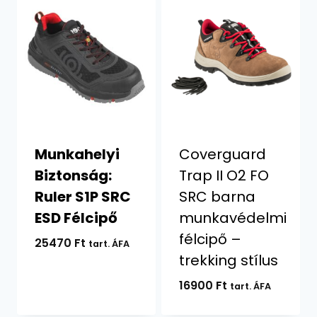
Munkahelyi
Coverguard
Biztonság:
Trap II O2 FO
Ruler S1P SRC
SRC barna
ESD Félcipő
munkavédelmi
félcipő –
25470
Ft
tart. ÁFA
trekking stílus
16900
Ft
tart. ÁFA