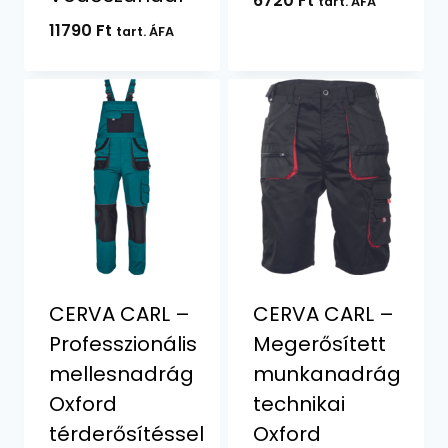
6720
Ft
tart. ÁFA
11790
Ft
tart. ÁFA
CERVA CARL –
CERVA CARL –
Professzionális
Megerősített
mellesnadrág
munkanadrág
Oxford
technikai
térderősítéssel
Oxford