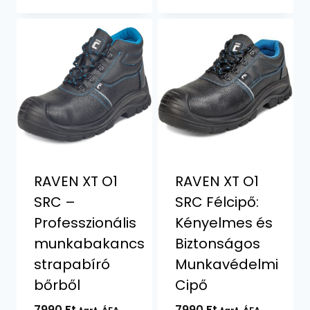
RAVEN XT O1
RAVEN XT O1
SRC –
SRC Félcipő:
Professzionális
Kényelmes és
munkabakancs
Biztonságos
strapabíró
Munkavédelmi
bőrből
Cipő
7990
Ft
7990
Ft