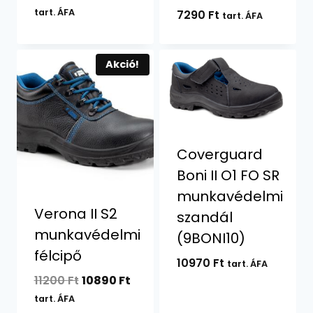
price
price
tart. ÁFA
7290
Ft
tart. ÁFA
was:
is:
9930 Ft.
7290 Ft.
Akció!
Coverguard
Boni II O1 FO SR
munkavédelmi
Verona II S2
szandál
munkavédelmi
(9BONI10)
félcipő
10970
Ft
tart. ÁFA
Original
Current
11200
Ft
10890
Ft
price
price
tart. ÁFA