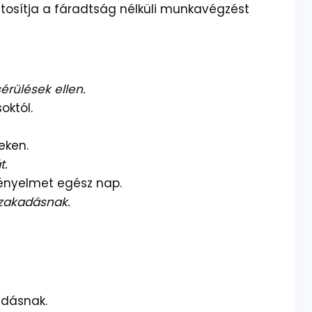
tosítja a fáradtság nélküli munkavégzést
érülések ellen.
októl.
eken.
t.
 kényelmet egész nap.
szakadásnak.
adásnak.