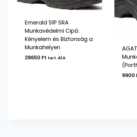
Emerald S1P SRA
Munkavédelmi Cipő:
Kényelem és Biztonság a
Munkahelyen
AGATE
Munka
28650
Ft
tart. ÁFA
(Port
9900