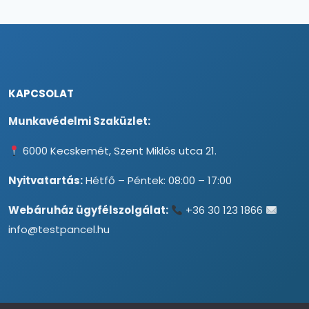
KAPCSOLAT
Munkavédelmi Szaküzlet:
6000 Kecskemét, Szent Miklós utca 21.
Nyitvatartás:
Hétfő – Péntek: 08:00 – 17:00
Webáruház ügyfélszolgálat:
+36 30 123 1866
info@testpancel.hu