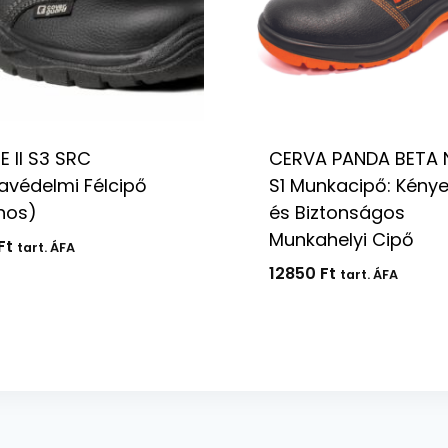
 II S3 SRC
CERVA PANDA BETA 
védelmi Félcipő
S1 Munkacipő: Kény
hos)
és Biztonságos
Munkahelyi Cipő
Ft
tart. ÁFA
12850
Ft
tart. ÁFA