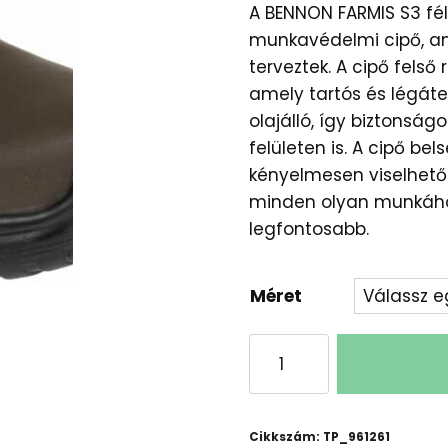
A BENNON FARMIS S3 fé
munkavédelmi cipő, a
terveztek. A cipő fels
amely tartós és légáte
olajálló, így biztonsá
felületen is. A cipő be
kényelmesen viselhető.
minden olyan munkához
legfontosabb.
Méret
Bennon
Farmıs
S3
Félcipő
Cikkszám:
TP_961261