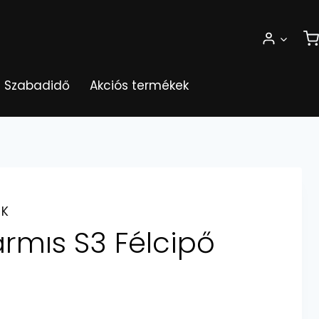
Szabadidő
Akciós termékek
ŐK
rmıs S3 Félcipő