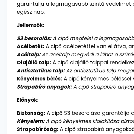
garantálja a legmagasabb szintű védelmet a
egész nap.
Jellemzők:
S3 besorolás:
A cipő megfelel a legmagasabb b
Acélbetét:
A cipő acélbetéttel van ellátva, a
Acéltalp:
Az acéltalp megvédi a lábat a szúrás
Olajálló talp:
A cipő olajálló talppal rendelk
Antisztatikus talp:
Az antisztatikus talp mega
Kényelmes bélés:
A cipő kényelmes béléssel v
Strapabíró anyagok:
A cipő strapabíró anyag
Előnyök:
Biztonság:
A cipő S3 besorolása garantálja
Kényelem:
A cipő kényelmes kialakítása bizto
Strapabíróság:
A cipő strapabíró anyagokból