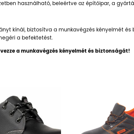
tben használható, beleértve az építőipar, a gyártás 
rányt kínál, biztosítva a munkavégzés kényelmét és
megéri a befektetést.
élvezze a munkavégzés kényelmét és biztonságát!