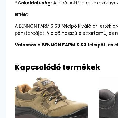
*
Sokoldalúság:
A cipő sokféle munkakörnyeze
Érték:
A BENNON FARMIS S3 félcipő kiváló ár-érték a
pénztárcáját. A cipő hosszú élettartamú, és 
Válassza a BENNON FARMIS S3 félcipőt, és 
Kapcsolódó termékek