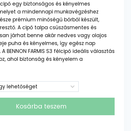
lcipő egy biztonságos és kényelmes
melyet a mindennapi munkavégzéshez
ő része prémium minőségű bőrből készült,
resztő. A cipő talpa csúszásmentes és
gosan járhat benne akár nedves vagy olajos
lseje puha és kényelmes, így egész nap
 A BENNON FARMIS S3 félcipő ideális választás
, ahol biztonság és kényelem a
Kosárba teszem