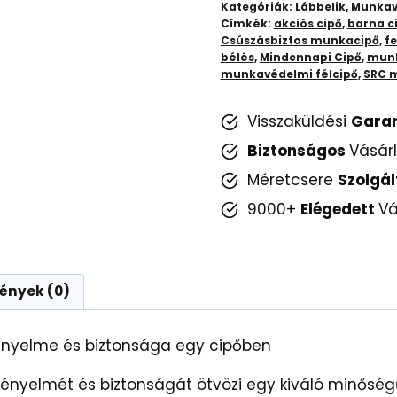
mennyiség
Kategóriák:
Lábbelik
,
Munkav
Címkék:
akciós cipő
,
barna c
Csúszásbiztos munkacipő
,
fe
bélés
,
Mindennapi Cipő
,
mun
munkavédelmi félcipő
,
SRC m
Visszaküldési
Gara
Biztonságos
Vásár
Méretcsere
Szolgál
9000+
Elégedett
Vá
ények (0)
ényelme és biztonsága egy cipőben
nyelmét és biztonságát ötvözi egy kiváló minőségű,