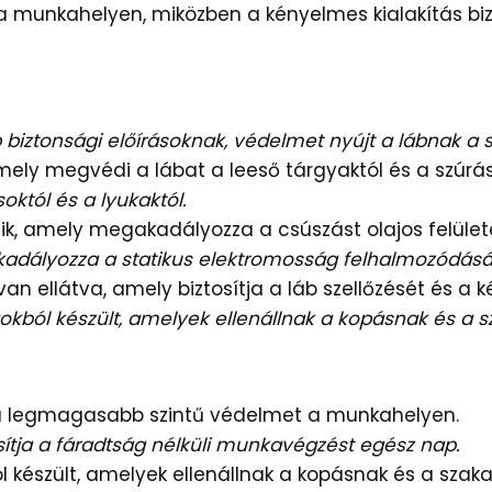
 munkahelyen, miközben a kényelmes kialakítás biz
iztonsági előírásoknak, védelmet nyújt a lábnak a s
mely megvédi a lábat a leeső tárgyaktól és a szúrás
októl és a lyukaktól.
ezik, amely megakadályozza a csúszást olajos felület
kadályozza a statikus elektromosság felhalmozódásá
an ellátva, amely biztosítja a láb szellőzését és a
okból készült, amelyek ellenállnak a kopásnak és a 
 a legmagasabb szintű védelmet a munkahelyen.
sítja a fáradtság nélküli munkavégzést egész nap.
 készült, amelyek ellenállnak a kopásnak és a szak