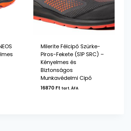
NEOS
Milerite Félcipő Szürke-
elmes
Piros-Fekete (S1P SRC) –
Kényelmes és
Biztonságos
Munkavédelmi Cipő
16870
Ft
tart. ÁFA