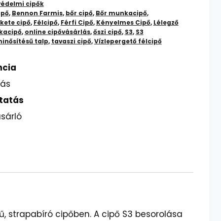
édelmi cipők
ipő
,
Bennon Farmis
,
bőr cipő
,
Bőr munkacipő
,
kete cipő
,
Félcipő
,
Férfi Cipő
,
Kényelmes Cipő
,
Lélegző
kacipő
,
online cipővásárlás
,
őszi cipő
,
S3
,
S3
inősítésű talp
,
tavaszi cipő
,
Vízlepergető félcipő
ncia
lás
tatás
sárló
 strapabíró cipőben. A cipő S3 besorolása