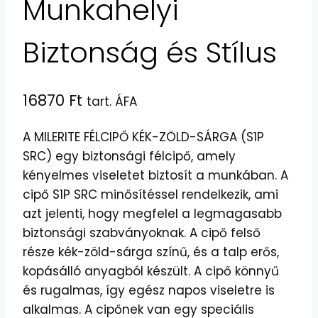
Munkahelyi
Biztonság és Stílus
16870
Ft
tart. ÁFA
A MILERITE FÉLCIPŐ KÉK-ZÖLD-SÁRGA (S1P
SRC) egy biztonsági félcipő, amely
kényelmes viseletet biztosít a munkában. A
cipő S1P SRC minősítéssel rendelkezik, ami
azt jelenti, hogy megfelel a legmagasabb
biztonsági szabványoknak. A cipő felső
része kék-zöld-sárga színű, és a talp erős,
kopásálló anyagból készült. A cipő könnyű
és rugalmas, így egész napos viseletre is
alkalmas. A cipőnek van egy speciális