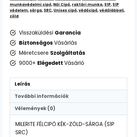
-
munkavédelmi cipő
,
Női Cipő
,
raktári munka
,
S1P
,
S1P
védelem
,
sárga
,
SRC
,
Unisex cipő
,
védőcipő
,
védőlábbeli
,
Munkahelyi
zöld
Biztonság
és
Visszaküldési
Garancia
Stílus
Biztonságos
Vásárlás
mennyiség
Méretcsere
Szolgáltatás
9000+
Elégedett
Vásárló
Leírás
További információk
Vélemények (0)
MILERITE FÉLCIPŐ KÉK-ZÖLD-SÁRGA (S1P
SRC)