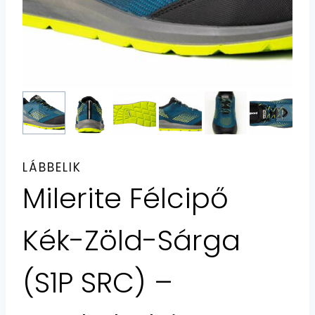
LÁBBELIK
Milerite Félcipő
Kék-Zöld-Sárga
(S1P SRC) –