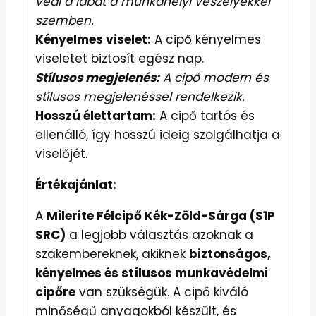
védi a lábat a munkahelyi veszélyekkel
szemben.
Kényelmes viselet:
A cipő kényelmes
viseletet biztosít egész nap.
Stílusos megjelenés:
A cipő modern és
stílusos megjelenéssel rendelkezik.
Hosszú élettartam:
A cipő tartós és
ellenálló, így hosszú ideig szolgálhatja a
viselőjét.
Értékajánlat:
A
Milerite Félcipő Kék-Zöld-Sárga (S1P
SRC)
a legjobb választás azoknak a
szakembereknek, akiknek
biztonságos,
kényelmes és stílusos munkavédelmi
cipőre
van szükségük. A cipő kiváló
minőségű anyagokból készült, és