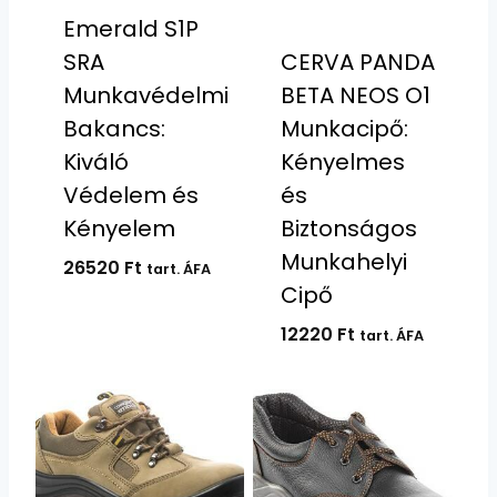
Emerald S1P
SRA
CERVA PANDA
Munkavédelmi
BETA NEOS O1
Bakancs:
Munkacipő:
Kiváló
Kényelmes
Védelem és
és
Kényelem
Biztonságos
Munkahelyi
26520
Ft
tart. ÁFA
Cipő
12220
Ft
tart. ÁFA