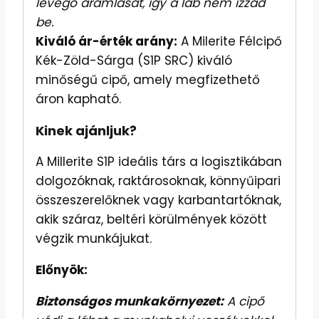
levegő áramlását, így a láb nem izzad
be.
Kiváló ár-érték arány:
A Milerite Félcipő
Kék-Zöld-Sárga (S1P SRC) kiváló
minőségű cipő, amely megfizethető
áron kapható.
Kinek ajánljuk?
A Millerite S1P ideális társ a logisztikában
dolgozóknak, raktárosoknak, könnyűipari
összeszerelőknek vagy karbantartóknak,
akik száraz, beltéri körülmények között
végzik munkájukat.
Előnyök:
Biztonságos munkakörnyezet:
A cipő