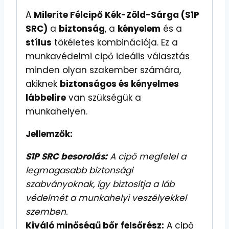
A
Milerite Félcipő Kék-Zöld-Sárga (S1P
SRC)
a
biztonság
, a
kényelem
és a
stílus
tökéletes kombinációja. Ez a
munkavédelmi cipő ideális választás
minden olyan szakember számára,
akiknek
biztonságos és kényelmes
lábbelire
van szükségük a
munkahelyen.
Jellemzők:
S1P SRC besorolás:
A cipő megfelel a
legmagasabb biztonsági
szabványoknak, így biztosítja a láb
védelmét a munkahelyi veszélyekkel
szemben.
Kiváló minőségű bőr felsőrész:
A cipő