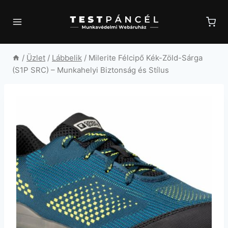
Skip
to
content
/
Üzlet
/
Lábbelik
/
Milerite Félcipő Kék-Zöld-Sárga
(S1P SRC) – Munkahelyi Biztonság és Stílus