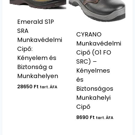
Emerald S1P
SRA
CYRANO
Munkavédelmi
Munkavédelmi
Cipő:
Cipő (O1 FO
Kényelem és
SRC) –
Biztonság a
Kényelmes
Munkahelyen
és
28650
Ft
Biztonságos
tart. ÁFA
Munkahelyi
Cipő
8690
Ft
tart. ÁFA