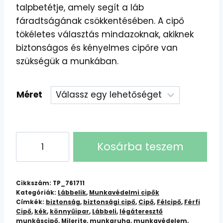
talpbetétje, amely segít a láb
fáradtságának csökkentésében. A cipő
tökéletes választás mindazoknak, akiknek
biztonságos és kényelmes cipőre van
szükségük a munkában.
Méret
Milerite
Kosárba teszem
Félcipő
Kék-
Zöld-
Cikkszám:
TP_761711
Sárga
Kategóriák:
Lábbelik
,
Munkavédelmi cipők
Címkék:
biztonság
,
biztonsági cipő
,
Cipő
,
Félcipő
,
Férfi
(S1P
Cipő
,
kék
,
könnyűipar
,
Lábbeli
,
légáteresztő
SRC)
munkáscipő
,
Milerite
,
munkaruha
,
munkavédelem
,