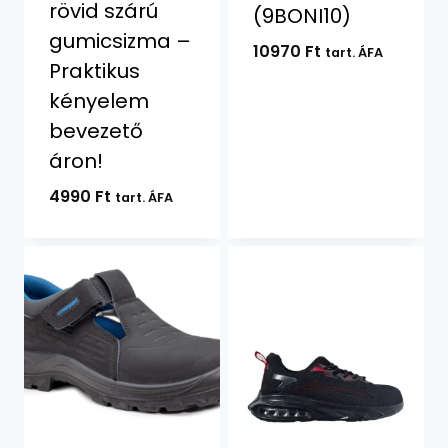
rövid szárú
(9BONI10)
gumicsizma –
10970
Ft
tart. ÁFA
Praktikus
kényelem
bevezető
áron!
4990
Ft
tart. ÁFA