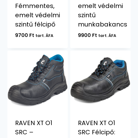
Fémmentes,
emelt védelmi
emelt védelmi
szintű
szintű félcipő
munkabakancs
9700
Ft
9900
Ft
tart. ÁFA
tart. ÁFA
RAVEN XT O1
RAVEN XT O1
SRC –
SRC Félcipő: