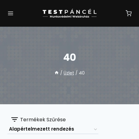
Skip
to
content
40
/
Üzlet
/
40
Termékek Szűrése