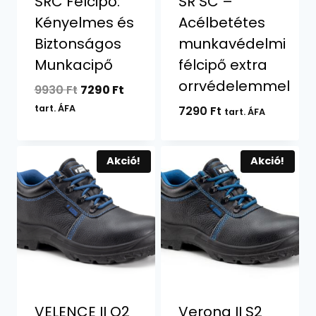
SRC Félcipő:
SR SC –
Kényelmes és
Acélbetétes
Biztonságos
munkavédelmi
Munkacipő
félcipő extra
orrvédelemmel
Original
Current
9930
Ft
7290
Ft
price
price
tart. ÁFA
7290
Ft
tart. ÁFA
was:
is:
9930 Ft.
7290 Ft.
Akció!
Akció!
VELENCE II O2
Verona II S2