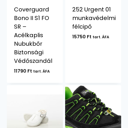
Coverguard
252 Urgent 01
Bono II S1 FO
munkavédelmi
SR –
félcipő
Acélkaplis
15750
Ft
tart. ÁFA
Nubukbőr
Biztonsági
Védőszandál
11790
Ft
tart. ÁFA