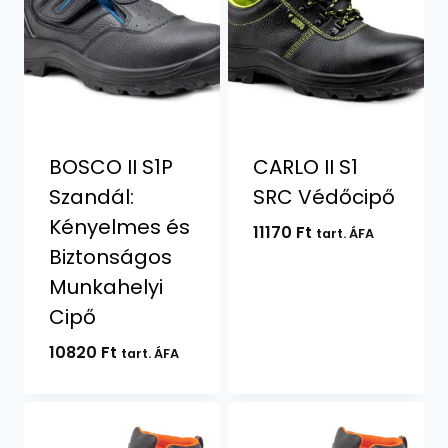
BOSCO II S1P
CARLO II S1
Szandál:
SRC Védőcipő
Kényelmes és
11170
Ft
tart. ÁFA
Biztonságos
Munkahelyi
Cipő
10820
Ft
tart. ÁFA