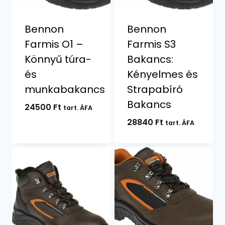
Bennon
Bennon
Farmis O1 –
Farmis S3
Könnyű túra-
Bakancs:
és
Kényelmes és
munkabakancs
Strapabíró
Bakancs
24500
Ft
tart. ÁFA
28840
Ft
tart. ÁFA