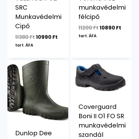
SRC
munkavédelmi
Munkavédelmi
félcipő
Cipő
Original
Curren
11200
Ft
10890
Ft
price
price
Original
Current
tart. ÁFA
11380
Ft
10990
Ft
was:
is:
price
price
tart. ÁFA
11200 Ft.
10890 F
was:
is:
11380 Ft.
10990 Ft.
Coverguard
Boni II O1 FO SR
munkavédelmi
Dunlop Dee
szandál