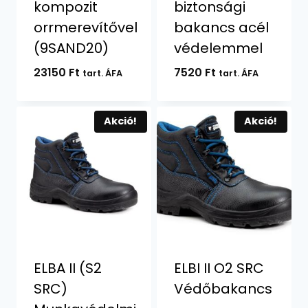
kompozit
biztonsági
orrmerevítővel
bakancs acél
(9SAND20)
védelemmel
23150
Ft
7520
Ft
tart. ÁFA
tart. ÁFA
Akció!
Akció!
ELBA II (S2
ELBI II O2 SRC
SRC)
Védőbakancs