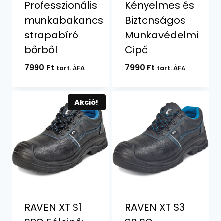
Professzionális
Kényelmes és
munkabakancs
Biztonságos
strapabíró
Munkavédelmi
bőrből
Cipő
7990
Ft
7990
Ft
tart. ÁFA
tart. ÁFA
Akció!
RAVEN XT S1
RAVEN XT S3