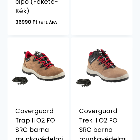
cipő (Fekete-
Kék)
36990
Ft
tart. ÁFA
Coverguard
Coverguard
Trap II O2 FO
Trek II O2 FO
SRC barna
SRC barna
munkavédelmi
munkavédelmi