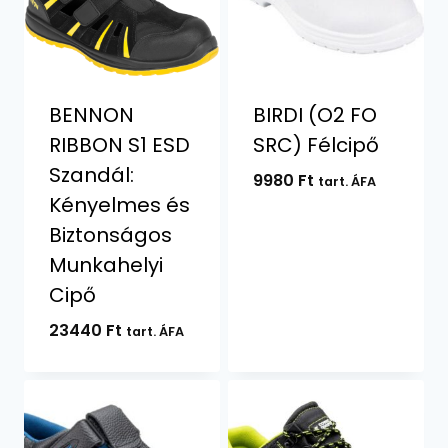
BENNON
BIRDI (O2 FO
RIBBON S1 ESD
SRC) Félcipő
Szandál:
9980
Ft
tart. ÁFA
Kényelmes és
Biztonságos
Munkahelyi
Cipő
23440
Ft
tart. ÁFA