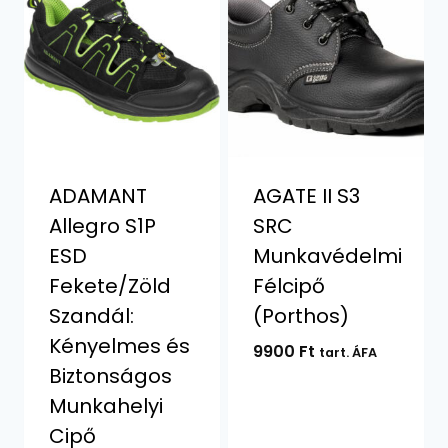
ADAMANT
AGATE II S3
Allegro S1P
SRC
ESD
Munkavédelmi
Fekete/Zöld
Félcipő
Szandál:
(Porthos)
Kényelmes és
9900
Ft
tart. ÁFA
Biztonságos
Munkahelyi
Cipő