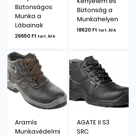
Kényelem és
Biztonságos
Biztonság a
Munka a
Munkahelyen
Lábainak
18620
Ft
tart. ÁFA
26650
Ft
tart. ÁFA
Aramís
AGATE II S3
Munkavédelmi
SRC