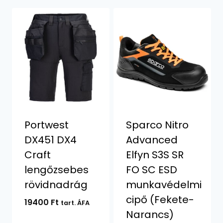
Portwest
Sparco Nitro
DX451 DX4
Advanced
Craft
Elfyn S3S SR
lengőzsebes
FO SC ESD
rövidnadrág
munkavédelmi
cipő (Fekete-
19400
Ft
tart. ÁFA
Narancs)