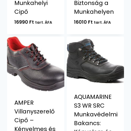
Munkahelyi
Biztonság a
Cipő
Munkahelyen
16990
Ft
16010
Ft
tart. ÁFA
tart. ÁFA
AQUAMARINE
AMPER
S3 WR SRC
Villanyszerelő
Munkavédelmi
Cipő –
Bakancs:
Kényelmes és