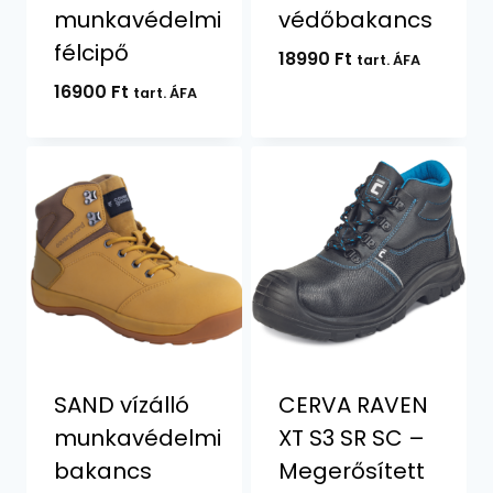
munkavédelmi
védőbakancs
félcipő
18990
Ft
tart. ÁFA
16900
Ft
tart. ÁFA
SAND vízálló
CERVA RAVEN
munkavédelmi
XT S3 SR SC –
bakancs
Megerősített