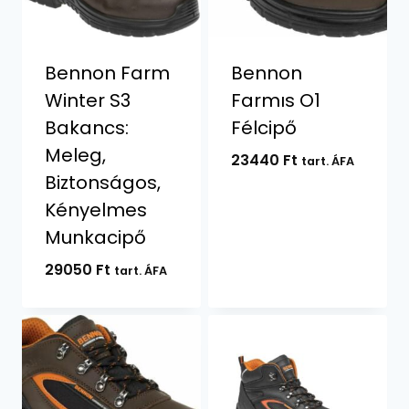
Bennon Farm
Bennon
Winter S3
Farmıs O1
Bakancs:
Félcipő
Meleg,
23440
Ft
tart. ÁFA
Biztonságos,
Kényelmes
Munkacipő
29050
Ft
tart. ÁFA