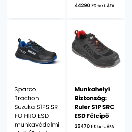
44290
Ft
tart. ÁFA
Sparco
Munkahelyi
Traction
Biztonság:
Suzuka S1PS SR
Ruler S1P SRC
FO HRO ESD
ESD Félcipő
munkavédelmi
25470
Ft
tart. ÁFA