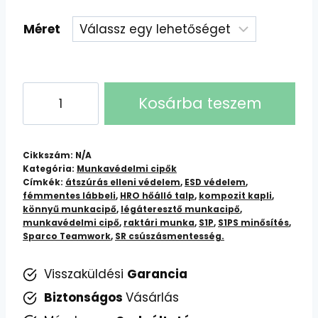
Méret
Sparco
Kosárba teszem
Traction
Suzuka
S1PS
Cikkszám:
N/A
SR
Kategória:
Munkavédelmi cipők
Címkék:
átszúrás elleni védelem
,
ESD védelem
,
FO
fémmentes lábbeli
,
HRO hőálló talp
,
kompozit kapli
,
HRO
könnyű munkacipő
,
légáteresztő munkacipő
,
ESD
munkavédelmi cipő
,
raktári munka
,
S1P
,
S1PS minősítés
,
Sparco Teamwork
,
SR csúszásmentesség.
munkavédelmi
cipő
Visszaküldési
Garancia
(Fekete-
Biztonságos
Vásárlás
Kék)