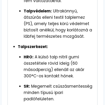
fém változatoknál.
Talpvédelem:
Ultrakönnyű,
átszúrás elleni textil talplemez
(PS), amely teljes körű védelmet
biztosít anélkül, hogy korlátozná a
lábfej természetes mozgását.
Talpszerkezet:
HRO:
A külső talp nitril gumi
összetétele rövid ideig (60
másodpercig) ellenáll az akár
300°C-os kontakt hőnek.
SR:
Megemelt csúszásmentesség
minden típusú ipari
padlófelületen.