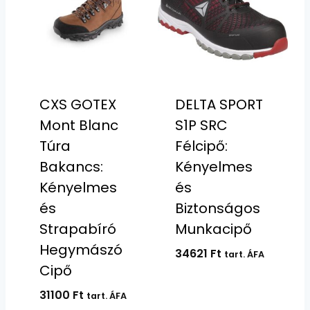
CXS GOTEX
DELTA SPORT
Mont Blanc
S1P SRC
Túra
Félcipő:
Bakancs:
Kényelmes
Kényelmes
és
és
Biztonságos
Strapabíró
Munkacipő
Hegymászó
34621
Ft
tart. ÁFA
Cipő
31100
Ft
tart. ÁFA