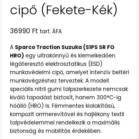
cipő (Fekete-Kék)
36990
Ft
tart. ÁFA
A
Sparco Traction Suzuka (S1PS SR FO
HRO)
egy ultrakönnyű és kiemelkedően
légáteresztő elektrosztatikus (ESD)
munkavédelmi cipő, amelyet intenzív beltéri
munkavégzéshez terveztek. A modell
speciális nitril gumi talpszerkezete nemcsak
kiváló tapadást biztosít, hanem 300°C-ig
hőálló (HRO) is. Fémmentes kialakítású,
kompozit orrmerevítővel és hajlékony textil
talpvédelemmel rendelkezik a maximális
biztonság és mobilitás érdekében.