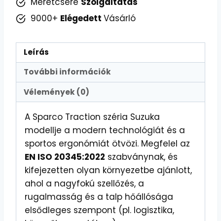
mennyiség
Méretcsere
Szolgáltatás
9000+
Elégedett
Vásárló
Leírás
További információk
Vélemények (0)
A Sparco Traction széria Suzuka
modellje a modern technológiát és a
sportos ergonómiát ötvözi. Megfelel az
EN ISO 20345:2022
szabványnak, és
kifejezetten olyan környezetbe ajánlott,
ahol a nagyfokú szellőzés, a
rugalmasság és a talp hőállósága
elsődleges szempont (pl. logisztika,