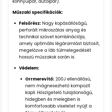
könnyűipar, autóipar).
Műszaki specifikációk:
Felsőrész:
Nagy kopásállóságú,
perforált mikroszálas anyag és
technikai szövet kombinációja,
amely optimális légáramlást biztosít,
megelőzve a láb túlmelegedését
hosszú műszakok során is.
Védelem:
Orrmerevítő:
200J ellenállású,
nem mágnesezhető kompozit
kapli. Hőszigetelő tulajdonságú,
hidegben és melegben is
komfortosabb viseletet nyújt a