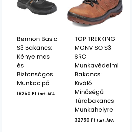
Bennon Basic
TOP TREKKING
S3 Bakancs:
MONVISO S3
Kényelmes
SRC
és
Munkavédelmi
Biztonságos
Bakancs:
Munkacipő
Kiváló
Minőségű
18250
Ft
tart. ÁFA
Túrabakancs
Munkahelyre
32750
Ft
tart. ÁFA