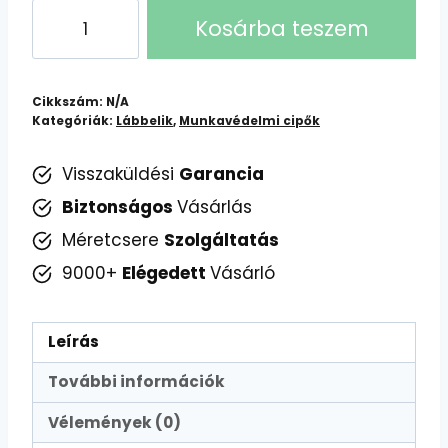
252
Kosárba teszem
Urgent
01
munkavédelmi
Cikkszám:
N/A
félcipő
Kategóriák:
Lábbelik
,
Munkavédelmi cipők
mennyiség
Visszaküldési
Garancia
Biztonságos
Vásárlás
Méretcsere
Szolgáltatás
9000+
Elégedett
Vásárló
Leírás
További információk
Vélemények (0)