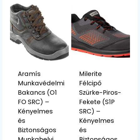
Aramís
Milerite
Munkavédelmi
Félcipő
Bakancs (O1
Szürke-Piros-
FO SRC) –
Fekete (S1P
Kényelmes
SRC) –
és
Kényelmes
Biztonságos
és
Munkahelyi
Biztonságos