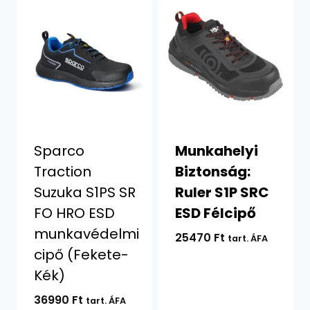
Sparco
Munkahelyi
Traction
Biztonság:
Suzuka S1PS SR
Ruler S1P SRC
FO HRO ESD
ESD Félcipő
munkavédelmi
25470
Ft
tart. ÁFA
cipő (Fekete-
Kék)
36990
Ft
tart. ÁFA