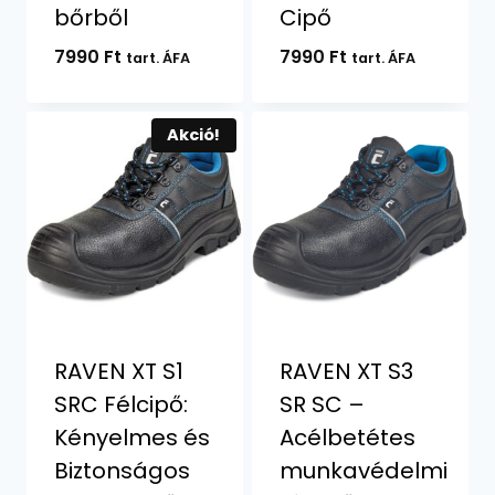
bőrből
Cipő
7990
Ft
7990
Ft
tart. ÁFA
tart. ÁFA
Akció!
RAVEN XT S1
RAVEN XT S3
SRC Félcipő:
SR SC –
Kényelmes és
Acélbetétes
Biztonságos
munkavédelmi