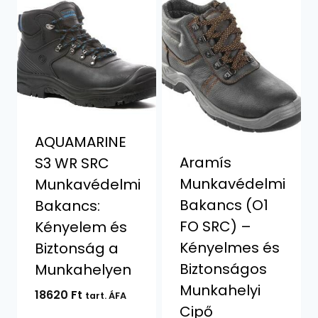
AQUAMARINE
Aramís
S3 WR SRC
Munkavédelmi
Munkavédelmi
Bakancs (O1
Bakancs:
FO SRC) –
Kényelem és
Kényelmes és
Biztonság a
Biztonságos
Munkahelyen
Munkahelyi
18620
Ft
tart. ÁFA
Cipő