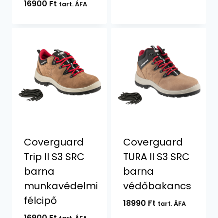
16900
Ft
tart. ÁFA
Coverguard
Coverguard
Trip II S3 SRC
TURA II S3 SRC
barna
barna
munkavédelmi
védőbakancs
félcipő
18990
Ft
tart. ÁFA
16900
Ft