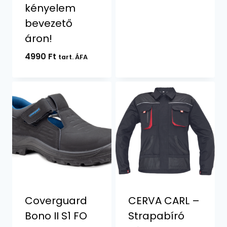
kényelem
bevezető
áron!
4990
Ft
tart. ÁFA
Coverguard
CERVA CARL –
Bono II S1 FO
Strapabíró