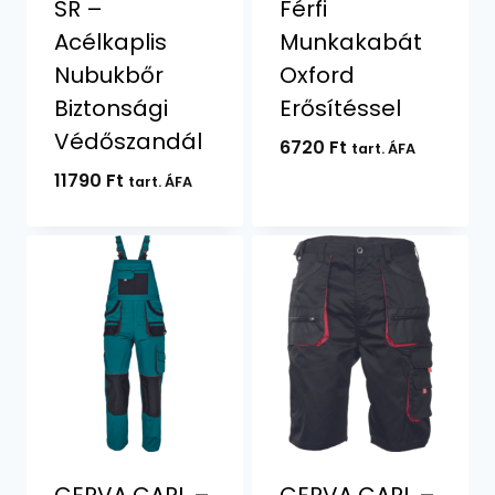
SR –
Férfi
Acélkaplis
Munkakabát
Nubukbőr
Oxford
Biztonsági
Erősítéssel
Védőszandál
6720
Ft
tart. ÁFA
11790
Ft
tart. ÁFA
CERVA CARL –
CERVA CARL –