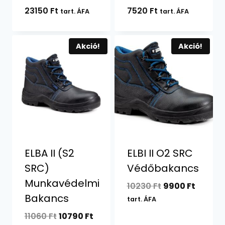
23150
Ft
7520
Ft
tart. ÁFA
tart. ÁFA
Akció!
Akció!
ELBA II (S2
ELBI II O2 SRC
SRC)
Védőbakancs
Munkavédelmi
Original
Curren
10230
Ft
9900
Ft
Bakancs
price
price
tart. ÁFA
was:
is:
Original
Current
11060
Ft
10790
Ft
10230 Ft.
9900 Ft