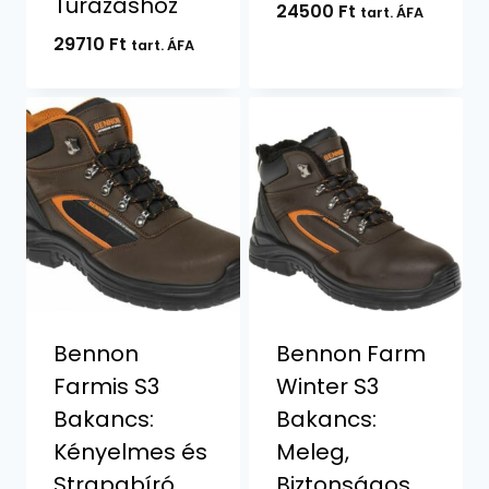
Túrázáshoz
24500
Ft
tart. ÁFA
29710
Ft
tart. ÁFA
Bennon
Bennon Farm
Farmis S3
Winter S3
Bakancs:
Bakancs:
Kényelmes és
Meleg,
Strapabíró
Biztonságos,