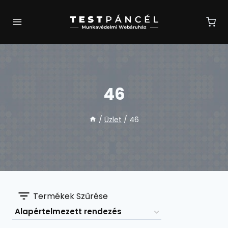
Skip
to
content
46
/
Üzlet
/
46
Termékek Szűrése