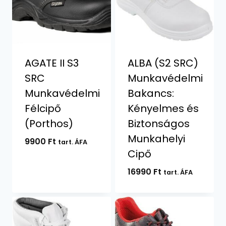
AGATE II S3
ALBA (S2 SRC)
SRC
Munkavédelmi
Munkavédelmi
Bakancs:
Félcipő
Kényelmes és
(Porthos)
Biztonságos
Munkahelyi
9900
Ft
tart. ÁFA
Cipő
16990
Ft
tart. ÁFA