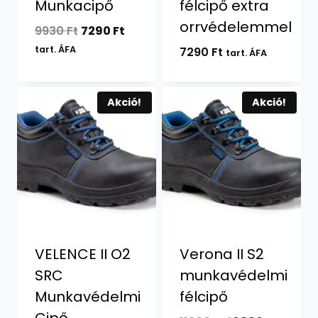
Munkacipő
félcipő extra
orrvédelemmel
Original
Current
9930
Ft
7290
Ft
price
price
tart. ÁFA
7290
Ft
tart. ÁFA
was:
is:
9930 Ft.
7290 Ft.
Akció!
Akció!
VELENCE II O2
Verona II S2
SRC
munkavédelmi
Munkavédelmi
félcipő
Cipő