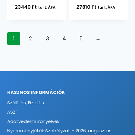
23440
Ft
27810
Ft
tart. ÁFA
tart. ÁFA
1
2
3
4
5
→
HASZNOS INFORMÁCIÓK
Szállítás, Fizetés
ÁSZF
Adatvédelmi irányelvek
Nyereményjáték Szabályzat – 2026. augusztus