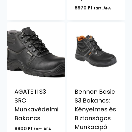
8970
Ft
tart. ÁFA
AGATE II S3
Bennon Basic
SRC
S3 Bakancs:
Munkavédelmi
Kényelmes és
Bakancs
Biztonságos
Munkacipő
9900
Ft
tart. ÁFA