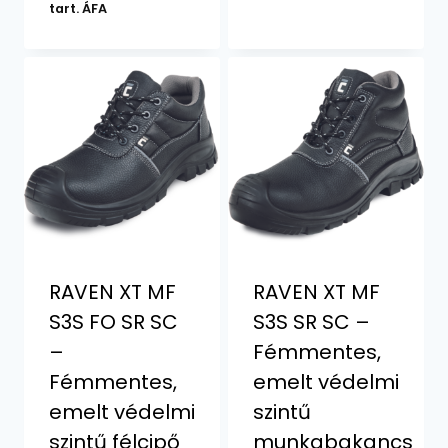
price
price
tart. ÁFA
was:
is:
11060 Ft.
10790 Ft.
RAVEN XT MF
RAVEN XT MF
S3S FO SR SC
S3S SR SC –
–
Fémmentes,
Fémmentes,
emelt védelmi
emelt védelmi
szintű
szintű félcipő
munkabakancs