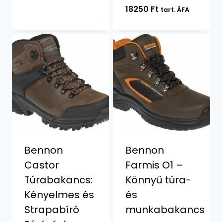
18250
Ft
tart. ÁFA
Bennon
Bennon
Castor
Farmis O1 –
Túrabakancs:
Könnyű túra-
Kényelmes és
és
Strapabíró
munkabakancs