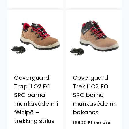
Coverguard
Coverguard
Trap II O2 FO
Trek II O2 FO
SRC barna
SRC barna
munkavédelmi
munkavédelmi
félcipő –
bakancs
trekking stílus
16900
Ft
tart. ÁFA