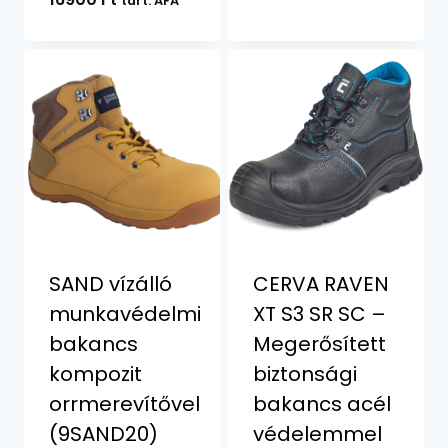
tart. ÁFA
SAND vízálló
CERVA RAVEN
munkavédelmi
XT S3 SR SC –
bakancs
Megerősített
kompozit
biztonsági
orrmerevítővel
bakancs acél
(9SAND20)
védelemmel