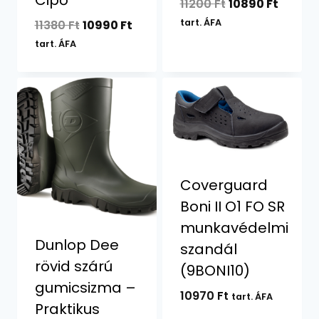
Original
Curren
11200
Ft
10890
Ft
price
price
Original
Current
tart. ÁFA
11380
Ft
10990
Ft
was:
is:
price
price
tart. ÁFA
11200 Ft.
10890 F
was:
is:
11380 Ft.
10990 Ft.
Coverguard
Boni II O1 FO SR
munkavédelmi
Dunlop Dee
szandál
rövid szárú
(9BONI10)
gumicsizma –
10970
Ft
tart. ÁFA
Praktikus