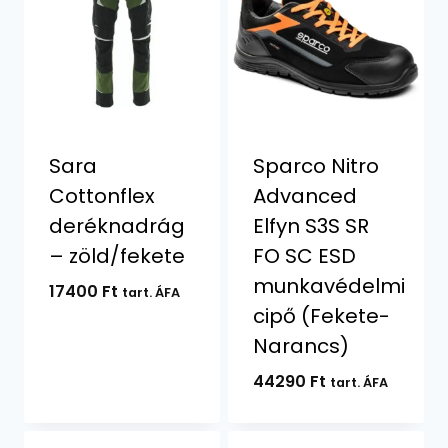
Sara
Sparco Nitro
Cottonflex
Advanced
deréknadrág
Elfyn S3S SR
– zöld/fekete
FO SC ESD
munkavédelmi
17400
Ft
tart. ÁFA
cipő (Fekete-
Narancs)
44290
Ft
tart. ÁFA