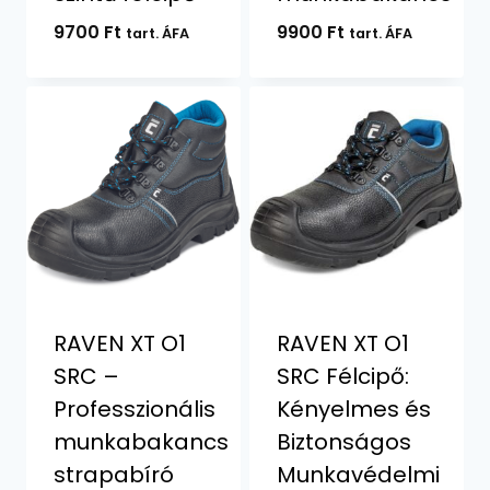
9700
Ft
9900
Ft
tart. ÁFA
tart. ÁFA
RAVEN XT O1
RAVEN XT O1
SRC –
SRC Félcipő:
Professzionális
Kényelmes és
munkabakancs
Biztonságos
strapabíró
Munkavédelmi