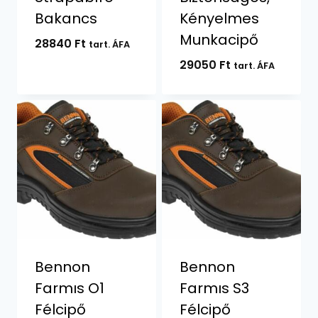
Bakancs
Kényelmes
Munkacipő
28840
Ft
tart. ÁFA
29050
Ft
tart. ÁFA
Bennon
Bennon
Farmıs O1
Farmıs S3
Félcipő
Félcipő