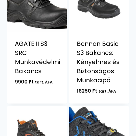
AGATE II S3
Bennon Basic
SRC
S3 Bakancs:
Munkavédelmi
Kényelmes és
Bakancs
Biztonságos
Munkacipő
9900
Ft
tart. ÁFA
18250
Ft
tart. ÁFA