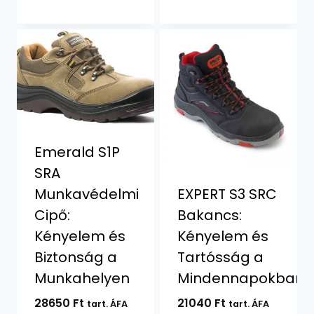
Emerald S1P
SRA
Munkavédelmi
EXPERT S3 SRC
Cipő:
Bakancs:
Kényelem és
Kényelem és
Biztonság a
Tartósság a
Munkahelyen
Mindennapokban
28650
Ft
21040
Ft
tart. ÁFA
tart. ÁFA