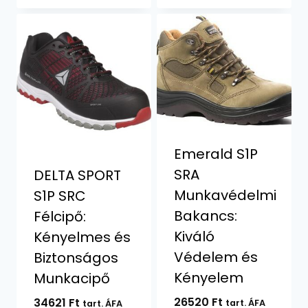
Emerald S1P
SRA
DELTA SPORT
Munkavédelmi
S1P SRC
Bakancs:
Félcipő:
Kiváló
Kényelmes és
Védelem és
Biztonságos
Kényelem
Munkacipő
26520
Ft
34621
Ft
tart. ÁFA
tart. ÁFA