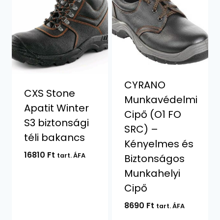
CYRANO
CXS Stone
Munkavédelmi
Apatit Winter
Cipő (O1 FO
S3 biztonsági
SRC) –
téli bakancs
Kényelmes és
16810
Ft
tart. ÁFA
Biztonságos
Munkahelyi
Cipő
8690
Ft
tart. ÁFA