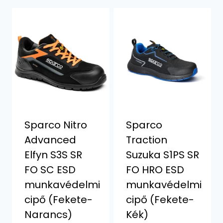
Sparco Nitro
Sparco
Advanced
Traction
Elfyn S3S SR
Suzuka S1PS SR
FO SC ESD
FO HRO ESD
munkavédelmi
munkavédelmi
cipő (Fekete-
cipő (Fekete-
Narancs)
Kék)