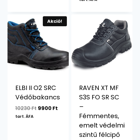
was:
is:
11060 Ft.
10790 F
Akció!
ELBI II O2 SRC
RAVEN XT MF
Védőbakancs
S3S FO SR SC
–
Original
Current
10230
Ft
9900
Ft
Fémmentes,
price
price
tart. ÁFA
was:
is:
emelt védelmi
10230 Ft.
9900 Ft.
szintű félcipő