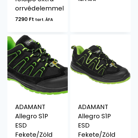
was:
is:
orrvédelemmel
11200 Ft.
10890 F
7290
Ft
tart. ÁFA
ADAMANT
ADAMANT
Allegro S1P
Allegro S1P
ESD
ESD
Fekete/Zöld
Fekete/Zöld