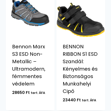
Bennon Marx
BENNON
S3 ESD Non-
RIBBON S1 ESD
Metallic –
Szandál:
Ultramodern,
Kényelmes és
fémmentes
Biztonságos
védelem
Munkahelyi
Cipő
28650
Ft
tart. ÁFA
23440
Ft
tart. ÁFA