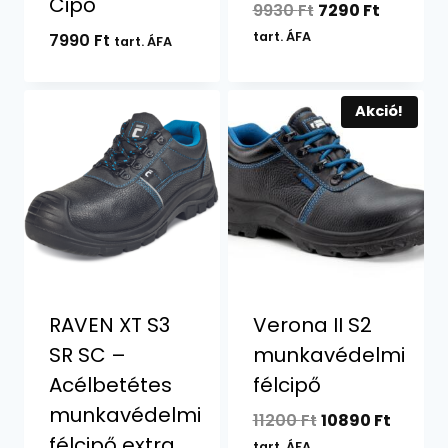
Cipő
Original
Current
9930
Ft
7290
Ft
price
price
tart. ÁFA
7990
Ft
tart. ÁFA
was:
is:
9930 Ft.
7290 Ft.
Akció!
RAVEN XT S3
Verona II S2
SR SC –
munkavédelmi
Acélbetétes
félcipő
munkavédelmi
Original
Curren
11200
Ft
10890
Ft
félcipő extra
price
price
tart. ÁFA