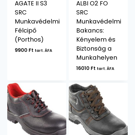
AGATE II S3
ALBI O2 FO
SRC
SRC
Munkavédelmi
Munkavédelmi
Félcipő
Bakancs:
(Porthos)
Kényelem és
Biztonság a
9900
Ft
tart. ÁFA
Munkahelyen
16010
Ft
tart. ÁFA