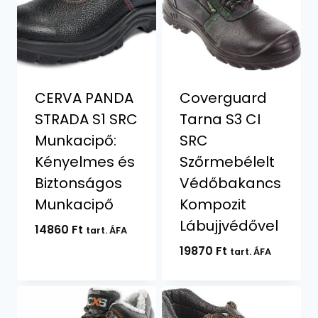
CERVA PANDA
Coverguard
STRADA S1 SRC
Tarna S3 CI
Munkacipő:
SRC
Kényelmes és
Szőrmebélelt
Biztonságos
Védőbakancs
Munkacipő
Kompozit
Lábujjvédővel
14860
Ft
tart. ÁFA
19870
Ft
tart. ÁFA