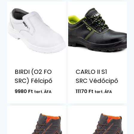
BIRDI (O2 FO
CARLO II S1
SRC) Félcipő
SRC Védőcipő
9980
Ft
11170
Ft
tart. ÁFA
tart. ÁFA