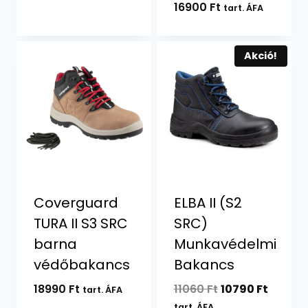
16900
Ft
tart. ÁFA
Akció!
Coverguard
ELBA II (S2
TURA II S3 SRC
SRC)
barna
Munkavédelmi
védőbakancs
Bakancs
Original
Curren
18990
Ft
11060
Ft
10790
Ft
tart. ÁFA
price
price
tart. ÁFA