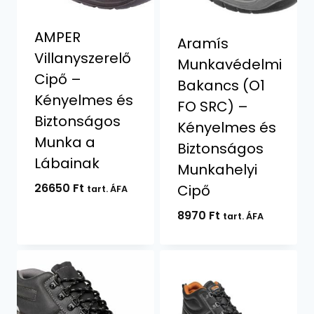
AMPER
Aramís
Villanyszerelő
Munkavédelmi
Cipő –
Bakancs (O1
Kényelmes és
FO SRC) –
Biztonságos
Kényelmes és
Munka a
Biztonságos
Lábainak
Munkahelyi
26650
Ft
Cipő
tart. ÁFA
8970
Ft
tart. ÁFA