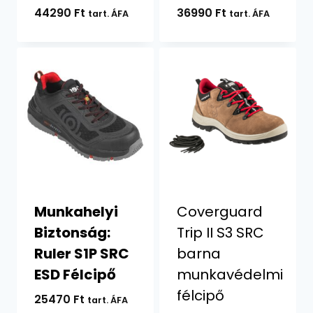
44290
Ft
36990
Ft
tart. ÁFA
tart. ÁFA
Munkahelyi
Coverguard
Biztonság:
Trip II S3 SRC
Ruler S1P SRC
barna
ESD Félcipő
munkavédelmi
félcipő
25470
Ft
tart. ÁFA