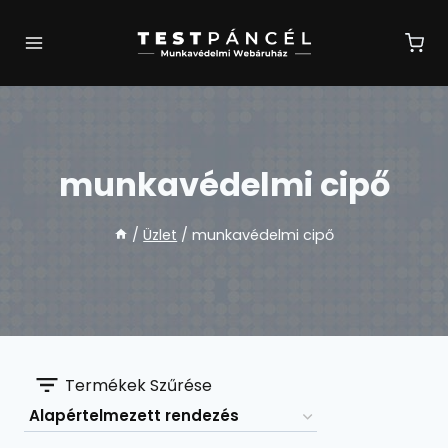
Skip
to
content
munkavédelmi cipő
/
Üzlet
/
munkavédelmi cipő
Termékek Szűrése